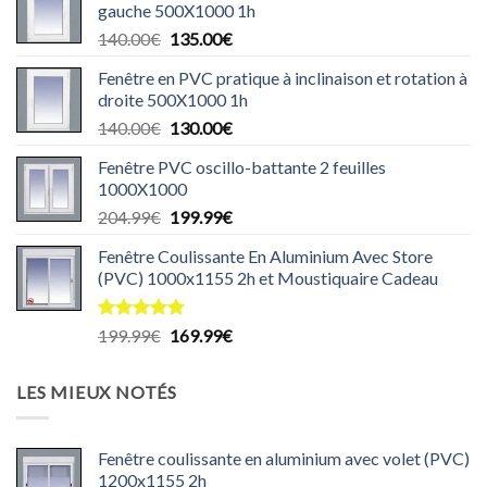
gauche 500X1000 1h
était :
est :
Le
Le
140.00
€
135.00
€
440.00€.
435.00€.
prix
prix
Fenêtre en PVC pratique à inclinaison et rotation à
initial
actuel
droite 500X1000 1h
était :
est :
Le
Le
140.00
€
130.00
€
140.00€.
135.00€.
prix
prix
Fenêtre PVC oscillo-battante 2 feuilles
initial
actuel
1000X1000
était :
est :
Le
Le
204.99
€
199.99
€
140.00€.
130.00€.
prix
prix
Fenêtre Coulissante En Aluminium Avec Store
initial
actuel
(PVC) 1000x1155 2h et Moustiquaire Cadeau
était :
est :
204.99€.
199.99€.
Note
5.00
Le
Le
199.99
€
169.99
€
sur 5
prix
prix
initial
actuel
LES MIEUX NOTÉS
était :
est :
199.99€.
169.99€.
Fenêtre coulissante en aluminium avec volet (PVC)
1200x1155 2h