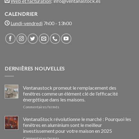
Web et facturation
: info@ventanastock.es
CALENDRIER
Lundi-vendredi
7h00 - 13h00
DERNIÈRES NOUVELLES
Ventanastock promeut le remplacement des
fenêtres comme un élément clé de l’efficacité
énergétique dans les maisons.
sur
Commentaires fermés
Ventanastock
impulsa
VentanaStock révolutionne le marché : Pourquoi les
el
fenêtres en aluminium sont le meilleur
cambio
investissement pour votre maison en 2025
de
sur
Commentaires fermés
ventanas