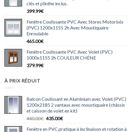
clés et plinthe inclus.
399.99
€
Fenêtre Coulissante PVC Avec Stores Motorisés
(PVC) 1200x1155 2h Avec Moustiquaire
Enroulable
465.00
€
Fenêtre Coulissante PVC Avec Volet (PVC)
1000x1155 2h COULEUR CHÊNE
379.99
€
À PRIX RÉDUIT
Balcon Coulissant en Aluminium avec Volet (PVC)
1200x2185 2 vantaux avec moustiquaire (châssis
et caisson de volet en kit)
Le
Le
440.00
€
435.00
€
prix
prix
Fenêtre en PVC pratique à inclinaison et rotation à
initial
actuel