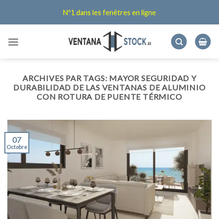
Passer
Nº1 dans les fenêtres en ligne
au
contenu
ARCHIVES PAR TAGS:
MAYOR SEGURIDAD Y
DURABILIDAD DE LAS VENTANAS DE ALUMINIO
CON ROTURA DE PUENTE TÉRMICO
07
Octobre