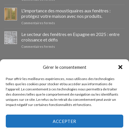
📰
como
VentanaStock
clave
L'importance des moustiquaires aux fenêtres :
revoluciona
para
protégez votre maison avec nos produits.
el
la
sur
Commentaires fermés
mercado:
eficiencia
La
Por
energética
importancia
Le secteur des fenêtres en Espagne en 2025 : entre
qué
en
de
las
los
croissance et défis
las
ventanas
hogares
sur
Commentaires fermés
mosquiteras
de
El
en
aluminio
sector
las
son
de
BUDGET PERSONNALISÉ
ventanas:
la
las
Gérer le consentement
protege
mejor
ventanas
tu
inversión
en
hogar
Si vous avez besoin de fenêtres d'autres dimensions, vous
para
Pour offrir les meilleures expériences, nous utilisons des technologies
España
con
tu
telles que les cookies pour stocker et/ou accéder aux informations de
pouvez demander un devis personnalisé à partir de notre
en
nuestros
hogar
l'appareil. Le consentement à ces technologies nous permettra de traiter
2025:
productos.
formulaire de demande de devis.
en
des données telles que le comportement de navigation ou les identifiants
entre
2025
uniques sur ce site. Le refus ou le retrait du consentement peut avoir un
el
impact négatif sur certaines fonctionnalités et fonctions.
crecimiento
ACCEDE AL PRESUPUESTADOR
y
los
desafíos
ACCEPTER