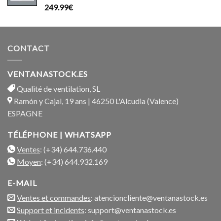
199.99€.
169.99€.
Note
5.00
249.99
€
sur 5
CONTACT
VENTANASTOCK.ES
Qualité de ventilation, SL
Ramón y Cajal, 19 ans | 46250 L'Alcudia (Valence)
ESPAGNE
TÉLÉPHONE | WHATSAPP
Ventes
: (+34) 644.736.440
Moyen
: (+34) 644.932.169
E-MAIL
Ventes et commandes
: atencioncliente@ventanastock.es
Support et incidents
: support@ventanastock.es