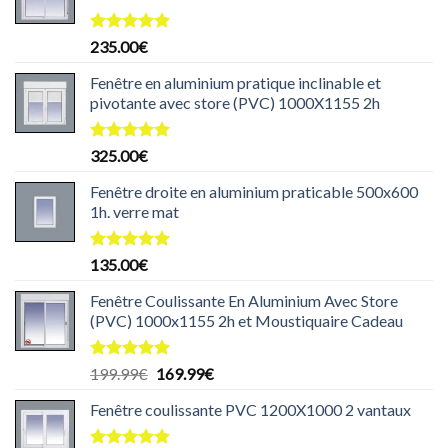
Note
5.00
235.00
€
sur 5
Fenêtre en aluminium pratique inclinable et
pivotante avec store (PVC) 1000X1155 2h
Note
5.00
325.00
€
sur 5
Fenêtre droite en aluminium praticable 500x600
1h. verre mat
Note
5.00
135.00
€
sur 5
Fenêtre Coulissante En Aluminium Avec Store
(PVC) 1000x1155 2h et Moustiquaire Cadeau
Note
5.00
Le
Le
199.99
€
169.99
€
sur 5
prix
prix
Fenêtre coulissante PVC 1200X1000 2 vantaux
initial
actuel
était :
est :