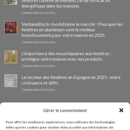
fenêtres comme un élément clé de l’efficacité
énergétique dans les maisons.
sur
Commentaires fermés
Ventanastock
impulsa
VentanaStock révolutionne le marché : Pourquoi les
el
fenêtres en aluminium sont le meilleur
cambio
investissement pour votre maison en 2025
de
sur
Commentaires fermés
ventanas
📰
como
VentanaStock
clave
L'importance des moustiquaires aux fenêtres :
revoluciona
para
protégez votre maison avec nos produits.
el
la
sur
Commentaires fermés
mercado:
eficiencia
La
Por
energética
importancia
Le secteur des fenêtres en Espagne en 2025 : entre
qué
en
de
las
los
croissance et défis
las
ventanas
hogares
sur
Commentaires fermés
mosquiteras
de
El
en
aluminio
sector
las
son
de
BUDGET PERSONNALISÉ
ventanas:
la
las
Gérer le consentement
protege
mejor
ventanas
tu
inversión
en
hogar
Si vous avez besoin de fenêtres d'autres dimensions, vous
para
Pour offrir les meilleures expériences, nous utilisons des technologies
España
con
tu
telles que les cookies pour stocker et/ou accéder aux informations de
pouvez demander un devis personnalisé à partir de notre
en
nuestros