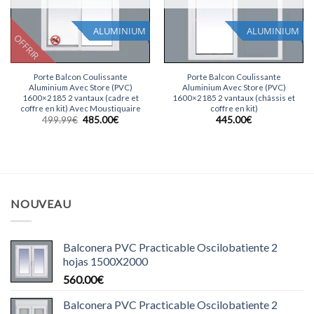
ALUMINIUM
ALUMINIUM
OFFRIR
Porte Balcon Coulissante
Porte Balcon Coulissante
Aluminium Avec Store (PVC)
Aluminium Avec Store (PVC)
1600×2185 2 vantaux (cadre et
1600×2185 2 vantaux (châssis et
coffre en kit) Avec Moustiquaire
coffre en kit)
Le
Le
499.99
€
485.00
€
445.00
€
prix
prix
initial
actuel
était :
est :
499.99€.
485.00€.
NOUVEAU
Balconera PVC Practicable Oscilobatiente 2
hojas 1500X2000
560.00
€
Balconera PVC Practicable Oscilobatiente 2