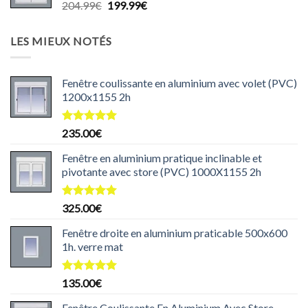
Le
Le
204.99
€
199.99
€
140.00€.
125.00€.
prix
prix
initial
actuel
LES MIEUX NOTÉS
était :
est :
204.99€.
199.99€.
Fenêtre coulissante en aluminium avec volet (PVC)
1200x1155 2h
Note
5.00
235.00
€
sur 5
Fenêtre en aluminium pratique inclinable et
pivotante avec store (PVC) 1000X1155 2h
Note
5.00
325.00
€
sur 5
Fenêtre droite en aluminium praticable 500x600
1h. verre mat
Note
5.00
135.00
€
sur 5
Fenêtre Coulissante En Aluminium Avec Store