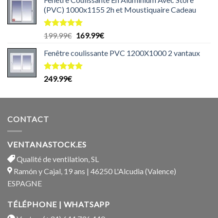
(PVC) 1000x1155 2h et Moustiquaire Cadeau
Note
5.00
Le
Le
199.99
€
169.99
€
sur 5
prix
prix
Fenêtre coulissante PVC 1200X1000 2 vantaux
initial
actuel
était :
est :
199.99€.
169.99€.
Note
5.00
249.99
€
sur 5
CONTACT
VENTANASTOCK.ES
Qualité de ventilation, SL
Ramón y Cajal, 19 ans | 46250 L'Alcudia (Valence)
ESPAGNE
TÉLÉPHONE | WHATSAPP