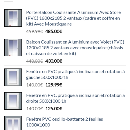
Porte Balcon Coulissante Aluminium Avec Store
(PVC) 1600x2185 2 vantaux (cadre et coffre en
kit) Avec Moustiquaire
Le
Le
499.99
€
485.00
€
prix
prix
Balcon Coulissant en Aluminium avec Volet (PVC)
initial
actuel
1200x2185 2 vantaux avec moustiquaire (châssis
était :
est :
et caisson de volet en kit)
499.99€.
485.00€.
Le
Le
440.00
€
430.00
€
prix
prix
Fenêtre en PVC pratique à inclinaison et rotation à
initial
actuel
gauche 500X1000 1h
était :
est :
Le
Le
140.00
€
129.99
€
440.00€.
430.00€.
prix
prix
Fenêtre en PVC pratique à inclinaison et rotation à
initial
actuel
droite 500X1000 1h
était :
est :
Le
Le
140.00
€
125.00
€
140.00€.
129.99€.
prix
prix
Fenêtre PVC oscillo-battante 2 feuilles
initial
actuel
1000X1000
était :
est :