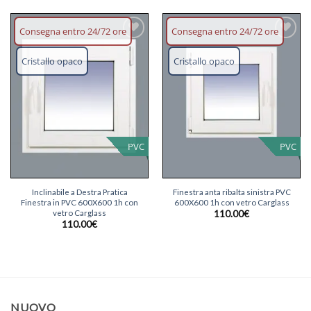
Consegna entro 24/72 ore
Consegna entro 24/72 ore
Aggiungi
Aggiungi
lista dei
lista dei
Cristallo opaco
Cristallo opaco
desideri
desideri
PVC
PVC
Inclinabile a Destra Pratica
Finestra anta ribalta sinistra PVC
Finestra in PVC 600X600 1h con
600X600 1h con vetro Carglass
vetro Carglass
110.00
€
110.00
€
NUOVO