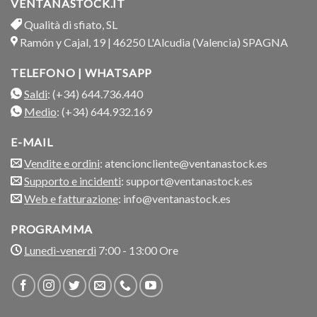
VENTANASTOCK.IT
Qualità di sfiato, SL
Ramón y Cajal, 19 | 46250 L'Alcudia (Valencia) SPAGNA
TELEFONO | WHATSAPP
Saldi
: (+34) 644.736.440
Medio
: (+34) 644.932.169
E-MAIL
Vendite e ordini
: atencioncliente@ventanastock.es
Supporto e incidenti
: support@ventanastock.es
Web e fatturazione
: info@ventanastock.es
PROGRAMMA
Lunedì-venerdì
7:00 - 13:00 Ore