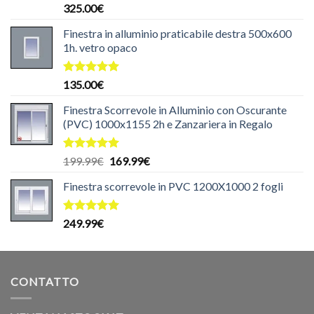
Valutato
325.00
€
5.00
su 5
Finestra in alluminio praticabile destra 500x600
1h. vetro opaco
Valutato
135.00
€
5.00
su 5
Finestra Scorrevole in Alluminio con Oscurante
(PVC) 1000x1155 2h e Zanzariera in Regalo
Valutato
Il
Il
199.99
€
169.99
€
5.00
su 5
prezzo
prezzo
Finestra scorrevole in PVC 1200X1000 2 fogli
originale
attuale
era:
è:
199.99€.
169.99€.
Valutato
249.99
€
5.00
su 5
CONTATTO