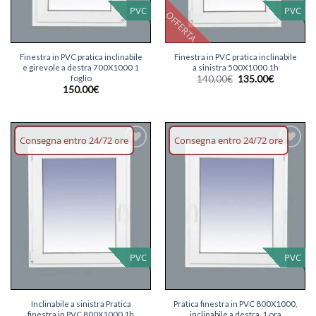
PVC
PVC
OFFERTA
Finestra in PVC pratica inclinabile
Finestra in PVC pratica inclinabile
e girevole a destra 700X1000 1
a sinistra 500X1000 1h
Il
Il
foglio
140.00
€
135.00
€
prezzo
prezzo
150.00
€
originale
attuale
era:
è:
140.00€.
135.00€.
Consegna entro 24/72 ore
Consegna entro 24/72 ore
Aggiungi
Aggiungi
lista dei
lista dei
desideri
desideri
PVC
PVC
Inclinabile a sinistra Pratica
Pratica finestra in PVC 800X1000,
finestra in PVC 800X1000 1h
inclinabile a destra, 1 ora