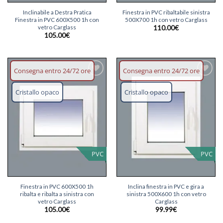
Inclinabile a Destra Pratica
Finestra in PVC ribaltabile sinistra
Finestra in PVC 600X500 1h con
500X700 1h con vetro Carglass
vetro Carglass
110.00
€
105.00
€
Consegna entro 24/72 ore
Consegna entro 24/72 ore
Aggiungi
Aggiungi
lista dei
lista dei
Cristallo opaco
Cristallo opaco
desideri
desideri
PVC
PVC
Finestra in PVC 600X500 1h
Inclina finestra in PVC e gira a
ribalta e ribalta a sinistra con
sinistra 500X600 1h con vetro
vetro Carglass
Carglass
105.00
€
99.99
€