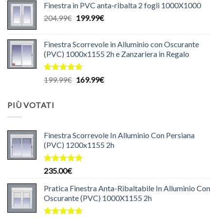
Finestra in PVC anta-ribalta 2 fogli 1000X1000
originale
attuale
Il
Il
204.99
€
era:
199.99
€
è:
prezzo
prezzo
140.00€.
130.00€.
originale
attuale
Finestra Scorrevole in Alluminio con Oscurante
era:
è:
(PVC) 1000x1155 2h e Zanzariera in Regalo
204.99€.
199.99€.
Valutato
Il
Il
199.99
€
169.99
€
5.00
su 5
prezzo
prezzo
originale
attuale
PIÙ VOTATI
era:
è:
199.99€.
169.99€.
Finestra Scorrevole In Alluminio Con Persiana
(PVC) 1200x1155 2h
Valutato
235.00
€
5.00
su 5
Pratica Finestra Anta-Ribaltabile In Alluminio Con
Oscurante (PVC) 1000X1155 2h