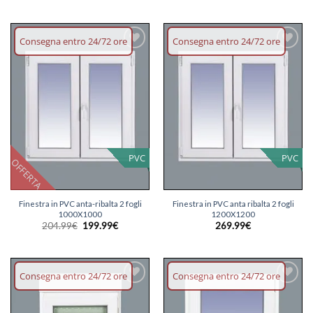
Consegna entro 24/72 ore
Consegna entro 24/72 ore
Aggiungi
Aggiungi
lista dei
lista dei
desideri
desideri
PVC
PVC
OFFERTA
Finestra in PVC anta-ribalta 2 fogli
Finestra in PVC anta ribalta 2 fogli
1000X1000
1200X1200
Il
Il
204.99
€
199.99
€
269.99
€
prezzo
prezzo
originale
attuale
era:
è:
204.99€.
199.99€.
Consegna entro 24/72 ore
Consegna entro 24/72 ore
Aggiungi
Aggiungi
lista dei
lista dei
desideri
desideri