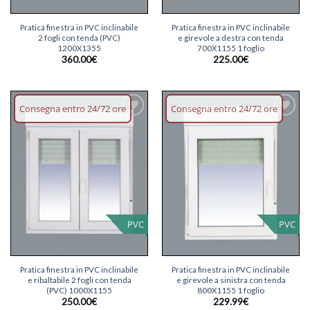
Pratica finestra in PVC inclinabile
Pratica finestra in PVC inclinabile
2 fogli con tenda (PVC)
e girevole a destra con tenda
1200X1355
700X1155 1 foglio
360.00
€
225.00
€
Consegna entro 24/72 ore
Consegna entro 24/72 ore
Aggiungi
Aggiungi
lista dei
lista dei
desideri
desideri
PVC
PVC
Pratica finestra in PVC inclinabile
Pratica finestra in PVC inclinabile
e ribaltabile 2 fogli con tenda
e girevole a sinistra con tenda
(PVC) 1000X1155
800X1155 1 foglio
250.00
€
229.99
€