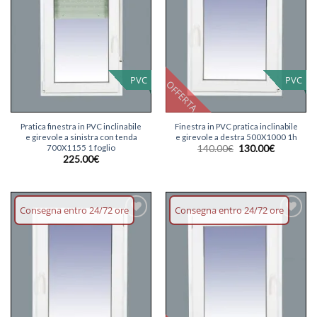
PVC
PVC
OFFERTA
Pratica finestra in PVC inclinabile
Finestra in PVC pratica inclinabile
e girevole a sinistra con tenda
e girevole a destra 500X1000 1h
Il
Il
700X1155 1 foglio
140.00
€
130.00
€
prezzo
prezzo
225.00
€
originale
attuale
era:
è:
140.00€.
130.00€.
Consegna entro 24/72 ore
Consegna entro 24/72 ore
Aggiungi
Aggiungi
lista dei
lista dei
desideri
desideri