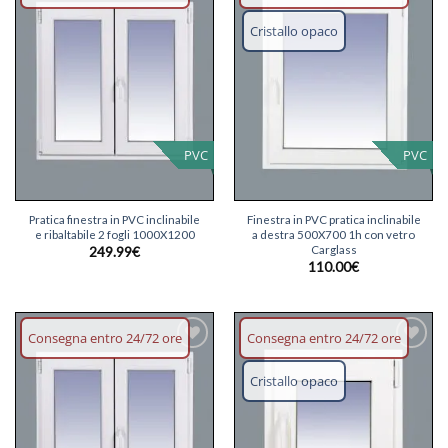
Aggiungi
Aggiungi
lista dei
lista dei
Cristallo opaco
desideri
desideri
PVC
PVC
Pratica finestra in PVC inclinabile
Finestra in PVC pratica inclinabile
e ribaltabile 2 fogli 1000X1200
a destra 500X700 1h con vetro
Carglass
249.99
€
110.00
€
Consegna entro 24/72 ore
Consegna entro 24/72 ore
Aggiungi
Aggiungi
lista dei
lista dei
Cristallo opaco
desideri
desideri