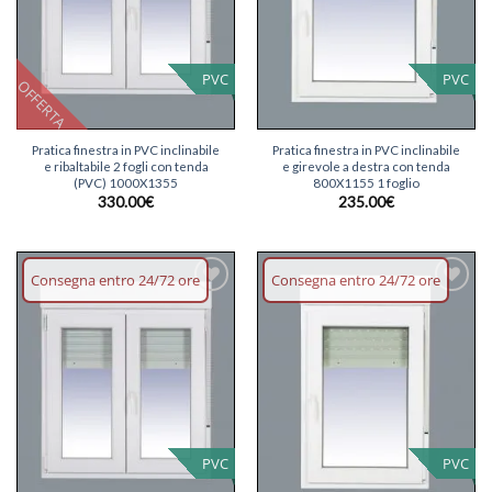
PVC
PVC
OFFERTA
Pratica finestra in PVC inclinabile
Pratica finestra in PVC inclinabile
e ribaltabile 2 fogli con tenda
e girevole a destra con tenda
(PVC) 1000X1355
800X1155 1 foglio
330.00
€
235.00
€
Consegna entro 24/72 ore
Consegna entro 24/72 ore
Aggiungi
Aggiungi
lista dei
lista dei
desideri
desideri
PVC
PVC