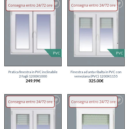
Consegna entro 24/72 ore
Consegna entro 24/72 ore
Aggiungi
Aggiungi
lista dei
lista dei
desideri
desideri
PVC
PVC
Pratica finestra in PVC inclinabile
Finestra ad anta ribalta in PVC con
2 fogli 1200X1000
veneziana (PVC) 1200X1155
249.99
€
325.00
€
Consegna entro 24/72 ore
Consegna entro 24/72 ore
Aggiungi
Aggiungi
lista dei
lista dei
desideri
desideri