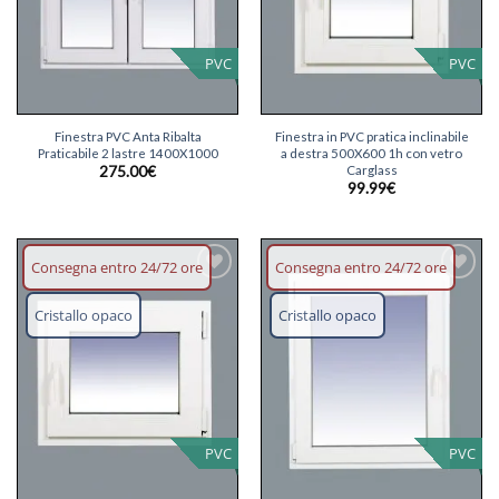
PVC
PVC
Finestra PVC Anta Ribalta
Finestra in PVC pratica inclinabile
Praticabile 2 lastre 1400X1000
a destra 500X600 1h con vetro
Carglass
275.00
€
99.99
€
Consegna entro 24/72 ore
Consegna entro 24/72 ore
Aggiungi
Aggiungi
lista dei
lista dei
Cristallo opaco
Cristallo opaco
desideri
desideri
PVC
PVC