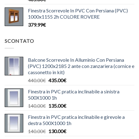
Finestra Scorrevole In PVC Con Persiana (PVC)
1000x1155 2h COLORE ROVERE
379.99
€
SCONTATO
Balcone Scorrevole In Alluminio Con Persiana
(PVC) 1200x2185 2 ante con zanzariera (cornice e
cassonetto in kit)
Il
Il
440.00
€
435.00
€
prezzo
prezzo
Finestra in PVC pratica inclinabile a sinistra
originale
attuale
500X1000 1h
era:
è:
Il
Il
140.00
€
135.00
€
440.00€.
435.00€.
prezzo
prezzo
Finestra in PVC pratica inclinabile e girevole a
originale
attuale
destra 500X1000 1h
era:
è:
Il
Il
140.00
€
130.00
€
140.00€.
135.00€.
prezzo
prezzo