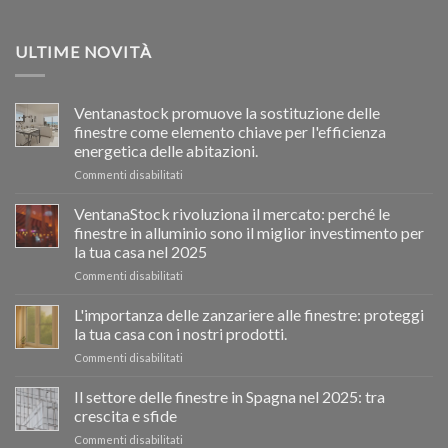
ULTIME NOVITÀ
Ventanastock promuove la sostituzione delle
finestre come elemento chiave per l'efficienza
energetica delle abitazioni.
su
Commenti disabilitati
Ventanastock
impulsa
VentanaStock rivoluziona il mercato: perché le
el
finestre in alluminio sono il miglior investimento per
cambio
la tua casa nel 2025
de
su
Commenti disabilitati
ventanas
📰
como
VentanaStock
clave
L'importanza delle zanzariere alle finestre: proteggi
revoluciona
para
la tua casa con i nostri prodotti.
el
la
su
Commenti disabilitati
mercado:
eficiencia
La
Por
energética
importancia
Il settore delle finestre in Spagna nel 2025: tra
qué
en
de
las
los
crescita e sfide
las
ventanas
hogares
su
Commenti disabilitati
mosquiteras
de