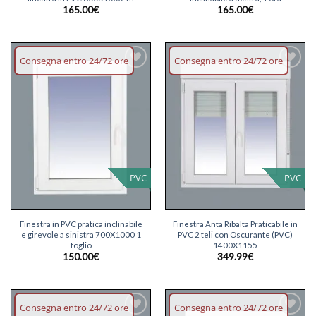
165.00
€
165.00
€
Consegna entro 24/72 ore
Consegna entro 24/72 ore
Aggiungi
Aggiungi
lista dei
lista dei
desideri
desideri
PVC
PVC
Finestra in PVC pratica inclinabile
Finestra Anta Ribalta Praticabile in
e girevole a sinistra 700X1000 1
PVC 2 teli con Oscurante (PVC)
foglio
1400X1155
150.00
€
349.99
€
Consegna entro 24/72 ore
Consegna entro 24/72 ore