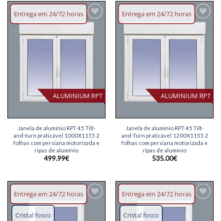
Entrega em 24/72 horas
Entrega em 24/72 horas
Adicionar
Adicionar
lista de
lista de
desejos
desejos
ALUMINIUM RPT
ALUMINIUM RPT
Janela de alumínio RPT 45 Tilt-
Janela de alumínio RPT 45 Tilt-
and-turn praticável 1000X1155 2
and-Turn praticável 1200X1155 2
folhas com persiana motorizada e
folhas com persiana motorizada e
ripas de alumínio
ripas de alumínio
499.99
€
535.00
€
Entrega em 24/72 horas
Entrega em 24/72 horas
Adicionar
Adicionar
lista de
lista de
Cristal fosco
Cristal fosco
desejos
desejos