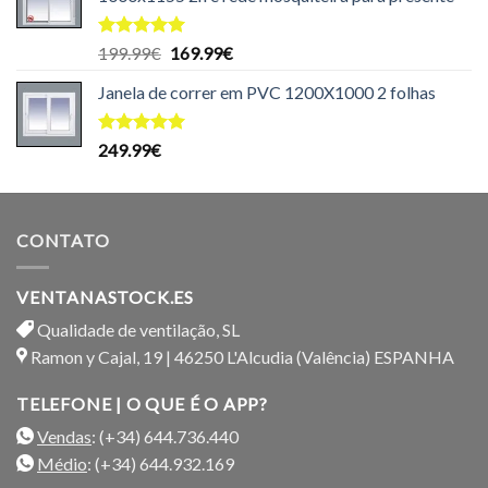
Avaliação
O
O
199.99
€
169.99
€
5.00
de 5
preço
preço
Janela de correr em PVC 1200X1000 2 folhas
original
atual
era:
é:
199.99€.
169.99€.
Avaliação
249.99
€
5.00
de 5
CONTATO
VENTANASTOCK.ES
Qualidade de ventilação, SL
Ramon y Cajal, 19 | 46250 L'Alcudia (Valência) ESPANHA
TELEFONE | O QUE É O APP?
Vendas
: (+34) 644.736.440
Médio
: (+34) 644.932.169