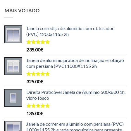
preço
preço
original
atual
MAIS VOTADO
era:
é:
199.99€.
169.99€.
Janela corrediça de alumínio com obturador
(PVC) 1200x1155 2h
Avaliação
235.00
€
5.00
de 5
Janela de alumínio prática de inclinação e rotação
com persiana (PVC) 1000X1155 2h
Avaliação
325.00
€
5.00
de 5
Direita Praticável Janela de Alumínio 500x600 1h.
vidro fosco
Avaliação
135.00
€
5.00
de 5
Janela de correr em alumínio com persiana (PVC)
1000x1155 2h e rede mosquiteira para presente