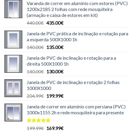
Varanda de correr em alumínio com estores (PVC)
1200x2185 2 folhas com rede mosquiteira
(armação e caixa de estores em kit)
O
O
440.00
€
435.00
€
preço
preço
Janela de PVC prática de inclinação e rotação para
original
atual
a esquerda 500X1000 1h
era:
é:
O
O
140.00
€
135.00
€
440.00€.
435.00€.
preço
preço
Janela de PVC de inclinação e rotação para a
original
atual
direita 500X1000 1h
era:
é:
O
O
140.00
€
130.00
€
140.00€.
135.00€.
preço
preço
Janela de PVC de inclinação e rotação 2 folhas
original
atual
1000X1000
era:
é:
O
O
204.99
€
199.99
€
140.00€.
130.00€.
preço
preço
Janela de correr em alumínio com persiana (PVC)
original
atual
1000x1155 2h e rede mosquiteira para presente
era:
é:
204.99€.
199.99€.
Avaliação
O
O
199.99
€
169.99
€
5.00
de 5