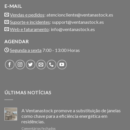
E-MAIL
Vendas e pedidos
: atencioncliente@ventanastock.es
Suporte e incidentes
: support@ventanastock.es
Web e faturamento
: info@ventanastock.es
AGENDAR
Segunda a sexta
7:00 - 13:00 Horas
ÚLTIMAS NOTÍCIAS
A Ventanastock promove a substituição de janelas
como chave para a eficiência energética em
residências.
em
Comentários fechados