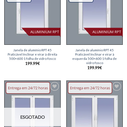
ALUMINIUM RPT
ALUMINIUM RPT
Janela de alumínio RPT 45
Janela de alumínio RPT 45
Praticável Inclinar e virar à direita
Praticável Inclinar e virar à
500×600 1 folha de vidro fosco
esquerda 500×600 1 folha de
vidro fosco
199.99
€
199.99
€
Entrega em 24/72 horas
Entrega em 24/72 horas
Adicionar
Adicionar
lista de
lista de
desejos
desejos
ESGOTADO