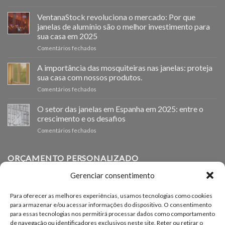
Ventanastock
impulsa
VentanaStock revoluciona o mercado: Por que
el
janelas de alumínio são o melhor investimento para
cambio
sua casa em 2025
de
em
Comentários fechados
ventanas
📰
como
VentanaStock
clave
A importância das mosquiteiras nas janelas: proteja
revoluciona
para
sua casa com nossos produtos.
el
la
em
Comentários fechados
mercado:
eficiencia
La
Por
energética
importancia
O setor das janelas em Espanha em 2025: entre o
qué
en
de
las
los
crescimento e os desafios
las
ventanas
hogares
em
Comentários fechados
mosquiteras
de
El
en
aluminio
sector
las
son
de
ORÇAMENTO PERSONALIZADO
ventanas:
la
las
protege
mejor
ventanas
tu
Gerenciar consentimento
inversión
en
hogar
Se precisar de janelas de outros tamanhos, você pode
para
España
con
tu
Para oferecer as melhores experiências, usamos tecnologias como cookies
solicitar um orçamento personalizado em nosso formulário
en
nuestros
hogar
para armazenar e/ou acessar informações do dispositivo. O consentimento
2025:
productos.
de solicitação de orçamento.
en
para essas tecnologias nos permitirá processar dados como comportamento
entre
2025
de navegação ou identificadores exclusivos neste site. Reter ou retirar o
el