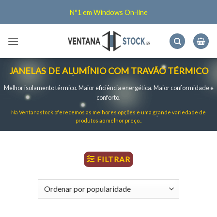
Skip
Nº1 em Windows On-line
to
content
JANELAS DE ALUMÍNIO COM TRAVÃO TÉRMICO
Melhor isolamento térmico. Maior eficiência energética. Maior conformidade e
conforto.
Na Ventanastock oferecemos as melhores opções e uma grande variedade de
produtos ao melhor preço.
.
FILTRAR