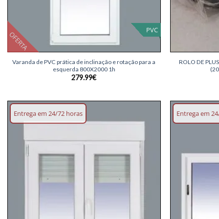
PVC
OFERTA
+
+
Varanda de PVC prática de inclinação e rotação para a
ROLO DE PLUS
esquerda 800X2000 1h
(2
279.99
€
Entrega em 24/72 horas
Entrega em 24
Adicionar
lista de
desejos