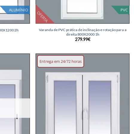
ALUMÍNIO
PVC
OFERTA
+
Varanda de PVC prática de inclinação e rotação para a
200X1200 2h
direita 800X2000 1h
279.99
€
Entrega em 24/72 horas
Adicionar
Adicionar
lista de
lista de
desejos
desejos