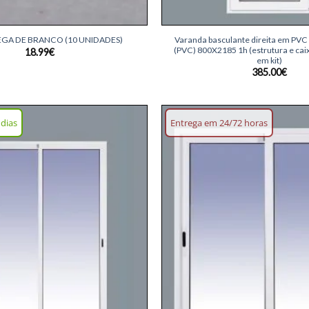
+
Varanda basculante direita em PVC
GA DE BRANCO (10 UNIDADES)
(PVC) 800X2185 1h (estrutura e cai
18.99
€
em kit)
385.00
€
 dias
Entrega em 24/72 horas
Adicionar
lista de
desejos