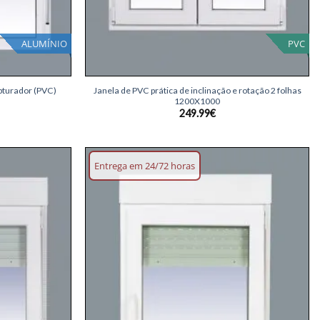
ALUMÍNIO
PVC
+
bturador (PVC)
Janela de PVC prática de inclinação e rotação 2 folhas
1200X1000
249.99
€
Entrega em 24/72 horas
Adicionar
Adicionar
lista de
lista de
desejos
desejos