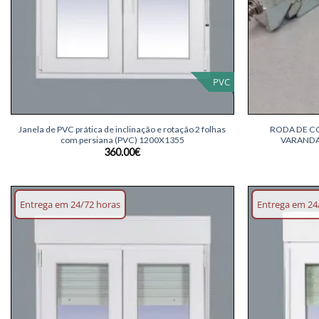
PVC
+
+
Janela de PVC prática de inclinação e rotação 2 folhas
RODA DE CO
com persiana (PVC) 1200X1355
VARANDA
360.00
€
Entrega em 24/72 horas
Entrega em 24
Adicionar
lista de
desejos