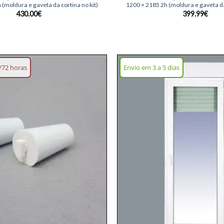
 (moldura e gaveta da cortina no kit)
1200 × 2185 2h (moldura e gaveta da 
430.00
€
399.99
€
/72 horas
Envio em 3 a 5 dias
Adicionar
lista de
desejos