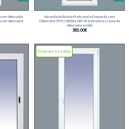
+
 com obturador
Varanda Inclinada Praticável à Esquerda com
xa de obturador
Obturador (PVC) 800X2185 1h (estrutura e caixa de
obturador no kit)
385.00
€
Envio em 3 a 5 dias
Adicionar
Adicionar
lista de
lista de
desejos
desejos