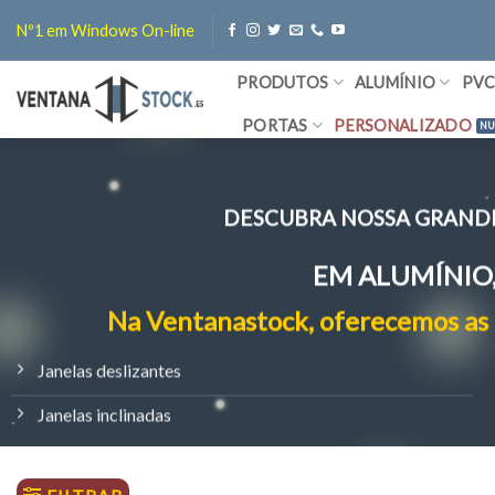
Skip
Nº1 em Windows On-line
to
content
PRODUTOS
ALUMÍNIO
PV
PORTAS
PERSONALIZADO
DESCUBRA NOSSA GRAND
EM ALUMÍNIO,
Na Ventanastock, oferecemos as 
Janelas deslizantes
Janelas inclinadas