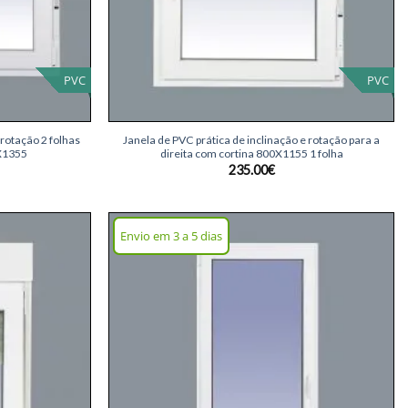
PVC
PVC
+
 rotação 2 folhas
Janela de PVC prática de inclinação e rotação para a
X1355
direita com cortina 800X1155 1 folha
235.00
€
Envio em 3 a 5 dias
Adicionar
Adicionar
lista de
lista de
desejos
desejos