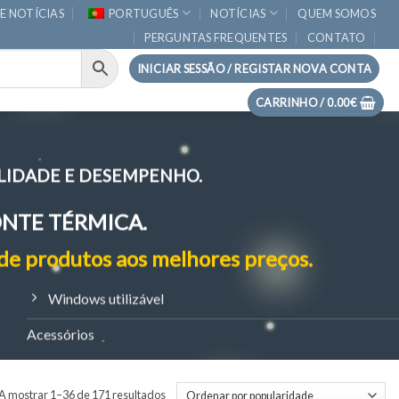
E NOTÍCIAS
PORTUGUÊS
NOTÍCIAS
QUEM SOMOS
PERGUNTAS FREQUENTES
CONTATO
INICIAR SESSÃO / REGISTAR NOVA CONTA
CARRINHO /
0.00
€
LIDADE E DESEMPENHO.
ONTE TÉRMICA.
de produtos aos melhores preços.
Windows utilizável
Acessórios
Ordenado
A mostrar 1–36 de 171 resultados