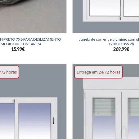
+
H PRETO 7X6 PARA DESLIZAMENTO
Janela de correr de alumínio com o
0 MEDIDORES LINEARES)
1200 × 1355 2h
15.99
€
269.99
€
/72 horas
Entrega em 24/72 horas
Adicionar
lista de
desejos