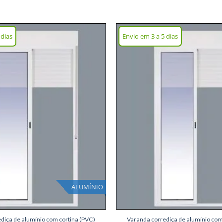
 dias
Envio em 3 a 5 dias
Adicionar
lista de
desejos
ALUMÍNIO
+
diça de alumínio com cortina (PVC)
Varanda corrediça de alumínio com