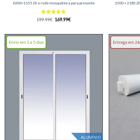
1000×1155 2h e rede mosquiteira para presente
1500 × 2185 2h
Avaliação
O
5
O
199.99
€
169.99
€
preço
preço
de 5
original
atual
era:
é:
199.99€.
169.99€.
Envio em 3 a 5 dias
Entrega em 24
Adicionar
lista de
desejos
ALUMÍNIO