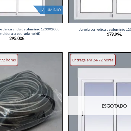
ALUMÍNIO
+
te de varanda de alumínio 1200X2000
Janela corrediça de alumínio 1
moldura preparada no kit)
179.99
€
295.00
€
/72 horas
Entrega em 24/72 horas
Adicionar
lista de
desejos
ESGOTADO