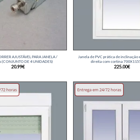
+
RRER AJUSTÁVEL PARA JANELA /
Janela de PVC prática de inclinação 
 (CONJUNTO DE 4 UNIDADES)
direita com cortina 700X1155
20.99
€
225.00
€
/72 horas
Entrega em 24/72 horas
Adicionar
lista de
desejos