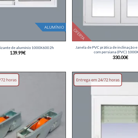
ALUMÍNIO
OFERTA
+
Janela de PVC prática de inclinação e
lizante de alumínio 1000X600 2h
com persiana (PVC) 1000
139.99
€
330.00
€
/72 horas
Entrega em 24/72 horas
Adicionar
lista de
desejos