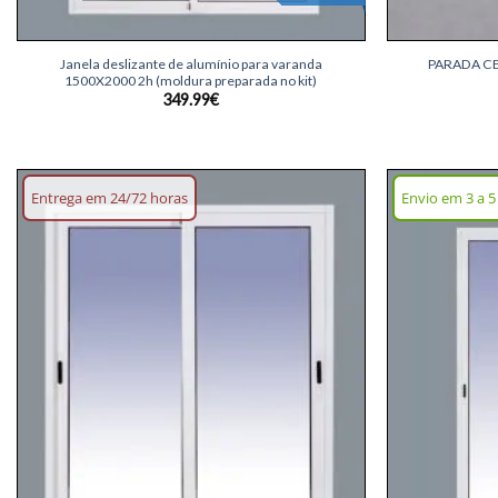
+
+
Janela deslizante de alumínio para varanda
PARADA CE
1500X2000 2h (moldura preparada no kit)
349.99
€
Entrega em 24/72 horas
Envio em 3 a 5
Adicionar
lista de
desejos