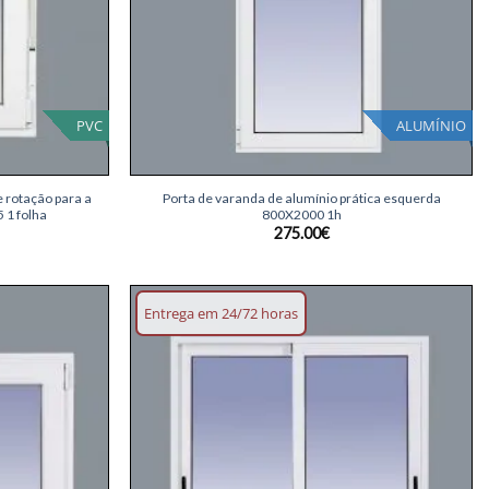
PVC
ALUMÍNIO
+
e rotação para a
Porta de varanda de alumínio prática esquerda
 1 folha
800X2000 1h
275.00
€
Entrega em 24/72 horas
Adicionar
Adicionar
lista de
lista de
desejos
desejos