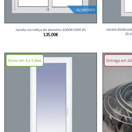
ALUMÍNIO
+
+
Janela deslizan
Janela corrediça de alumínio 1000X1000 2h
2h (
135.00
€
Envio em 3 a 5 dias
Entrega em 24
Adicionar
lista de
desejos