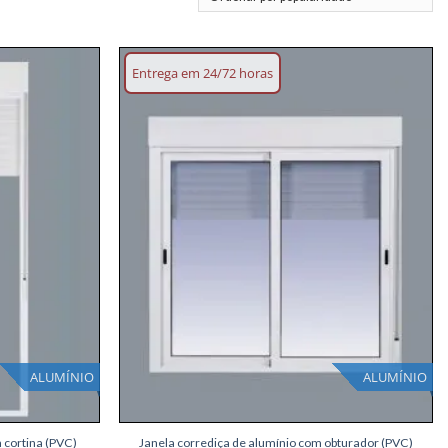
por
popularidade
Entrega em 24/72 horas
Adicionar
Adicionar
lista de
lista de
desejos
desejos
ALUMÍNIO
ALUMÍNIO
+
 cortina (PVC)
Janela corrediça de alumínio com obturador (PVC)