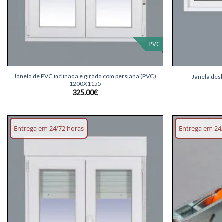
PVC
+
+
Janela de PVC inclinada e girada com persiana (PVC)
Janela des
1200X1155
325.00
€
Entrega em 24/72 horas
Entrega em 24
Adicionar
lista de
desejos