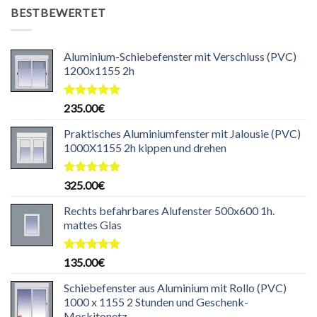
war:
ist:
BESTBEWERTET
199.99€
169.99€.
Aluminium-Schiebefenster mit Verschluss (PVC)
1200x1155 2h
Bewertet
235.00
€
mit
5.00
von 5
Praktisches Aluminiumfenster mit Jalousie (PVC)
1000X1155 2h kippen und drehen
Bewertet
325.00
€
mit
5.00
von 5
Rechts befahrbares Alufenster 500x600 1h.
mattes Glas
Bewertet
135.00
€
mit
5.00
von 5
Schiebefenster aus Aluminium mit Rollo (PVC)
1000 x 1155 2 Stunden und Geschenk-
Moskitonetz