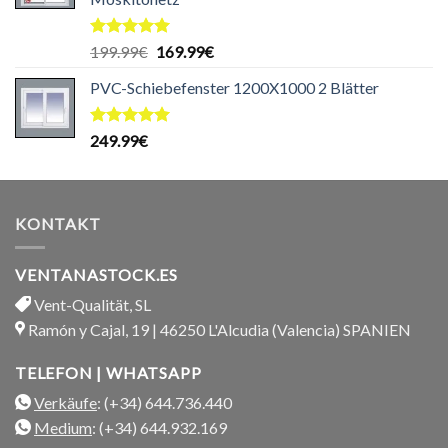
Bewertet
Ursprünglicher
Aktueller
199.99
€
169.99
€
mit
5.00
Preis
Preis
von 5
PVC-Schiebefenster 1200X1000 2 Blätter
war:
ist:
199.99€
169.99€.
Bewertet
249.99
€
mit
5.00
von 5
KONTAKT
VENTANASTOCK.ES
Vent-Qualität, SL
Ramón y Cajal, 19 | 46250 L'Alcudia (Valencia) SPANIEN
TELEFON | WHATSAPP
Verkäufe
: (+34) 644.736.440
Medium
: (+34) 644.932.169