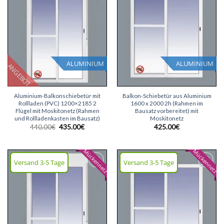
ALUMINIUM
ALUMINIUM
ANGEBOT
Aluminium-Balkonschiebetür mit
Balkon-Schiebetür aus Aluminium
Rollladen (PVC) 1200×2185 2
1600 x 2000 2h (Rahmen im
Flügel mit Moskitonetz (Rahmen
Bausatz vorbereitet) mit
und Rollladenkasten im Bausatz)
Moskitonetz
Ursprünglicher
Aktueller
440.00
€
435.00
€
425.00
€
Preis
Preis
war:
ist:
440.00€
435.00€.
Mückennetz
Mückennetz
Versand 3-5 Tage
Versand 3-5 Tage
Wunschliste
Wunschliste
hinzufügen
hinzufügen