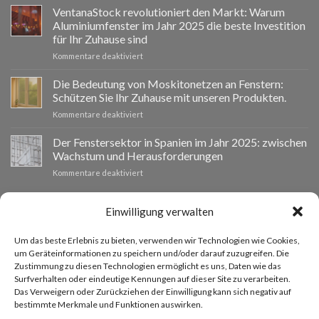
impulsa
VentanaStock revolutioniert den Markt: Warum
el
Aluminiumfenster im Jahr 2025 die beste Investition
cambio
für Ihr Zuhause sind
de
für
Kommentare deaktiviert
ventanas
📰
como
VentanaStock
clave
Die Bedeutung von Moskitonetzen an Fenstern:
revoluciona
para
Schützen Sie Ihr Zuhause mit unseren Produkten.
el
la
für
Kommentare deaktiviert
mercado:
eficiencia
La
Por
energética
importancia
Der Fenstersektor in Spanien im Jahr 2025: zwischen
qué
en
de
las
los
Wachstum und Herausforderungen
las
ventanas
hogares
für
Kommentare deaktiviert
mosquiteras
de
El
en
aluminio
sector
las
son
de
INDIVIDUELLES BUDGET
Einwilligung verwalten
ventanas:
la
las
protege
mejor
ventanas
tu
inversión
Um das beste Erlebnis zu bieten, verwenden wir Technologien wie Cookies,
en
hogar
Wenn Sie Fenster anderer Größen benötigen, können Sie über
para
um Geräteinformationen zu speichern und/oder darauf zuzugreifen. Die
España
con
tu
Zustimmung zu diesen Technologien ermöglicht es uns, Daten wie das
unser Angebotsanfrageformular ein individuelles Angebot
en
nuestros
hogar
Surfverhalten oder eindeutige Kennungen auf dieser Site zu verarbeiten.
2025:
productos.
anfordern.
en
Das Verweigern oder Zurückziehen der Einwilligung kann sich negativ auf
entre
2025
bestimmte Merkmale und Funktionen auswirken.
el
crecimiento