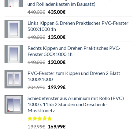
und Rollladenkasten im Bausatz)
Ursprünglicher
Aktueller
440.00
€
435.00
€
Preis
Preis
Links Kippen & Drehen Praktisches PVC-Fenster
war:
ist:
500X1000 1h
440.00€
435.00€.
Ursprünglicher
Aktueller
140.00
€
135.00
€
Preis
Preis
Rechts Kippen und Drehen Praktisches PVC-
war:
ist:
Fenster 500X1000 1h
140.00€
135.00€.
Ursprünglicher
Aktueller
140.00
€
130.00
€
Preis
Preis
PVC-Fenster zum Kippen und Drehen 2 Blatt
war:
ist:
1000X1000
140.00€
130.00€.
Ursprünglicher
Aktueller
204.99
€
199.99
€
Preis
Preis
Schiebefenster aus Aluminium mit Rollo (PVC)
war:
ist:
1000 x 1155 2 Stunden und Geschenk-
204.99€
199.99€.
Moskitonetz
Bewertet
Ursprünglicher
Aktueller
199.99
€
169.99
€
mit
5.00
Preis
Preis
von 5