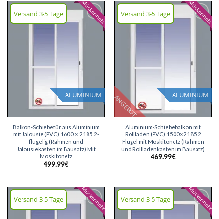
Mückennetz
Mückennetz
Versand 3-5 Tage
Versand 3-5 Tage
Wunschliste
Wunschliste
hinzufügen
hinzufügen
ALUMINIUM
ALUMINIUM
ANGEBOT
Balkon-Schiebetür aus Aluminium
Aluminium-Schiebebalkon mit
mit Jalousie (PVC) 1600 × 2185 2-
Rollladen (PVC) 1500×2185 2
flügelig (Rahmen und
Flügel mit Moskitonetz (Rahmen
Jalousiekasten im Bausatz) Mit
und Rollladenkasten im Bausatz)
Moskitonetz
469.99
€
499.99
€
Mückennetz
Mückennetz
Versand 3-5 Tage
Versand 3-5 Tage
Wunschliste
Wunschliste
hinzufügen
hinzufügen