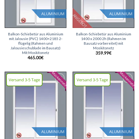
ALUMINIUM
ALUMINIUM
ANGEBOT
Balkon-Schiebetür aus Aluminium
Balkon-Schiebetür aus Aluminium
mit Jalousie (PVC) 1400×2185 2-
1400 x 2000 2h (Rahmen im
flügelig (Rahmen und
Bausatz vorbereitet) mit
Jalousieschublade im Bausatz)
Moskitonetz
Mit Moskitonetz
359.99
€
465.00
€
Mückennetz
Mückennetz
Versand 3-5 Tage
Versand 3-5 Tage
Wunschliste
Wunschliste
hinzufügen
hinzufügen
ALUMINIUM
ALUMINIUM