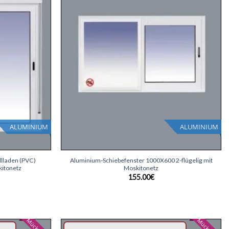
ALUMINIUM
ALUMINIUM
+
llladen (PVC)
Aluminium-Schiebefenster 1000X600 2-flügelig mit
kitonetz
Moskitonetz
155.00
€