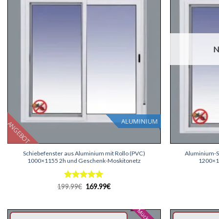
N
ALUMINIUM
ANGEBOT
+
+
Schiebefenster aus Aluminium mit Rollo (PVC)
Aluminium-Sc
1000×1155 2h und Geschenk-Moskitonetz
1200×13
Bewertet
Ursprünglicher
Aktueller
199.99
€
169.99
€
Preis
Preis
mit
5
von
war:
ist:
5
199.99€
169.99€.