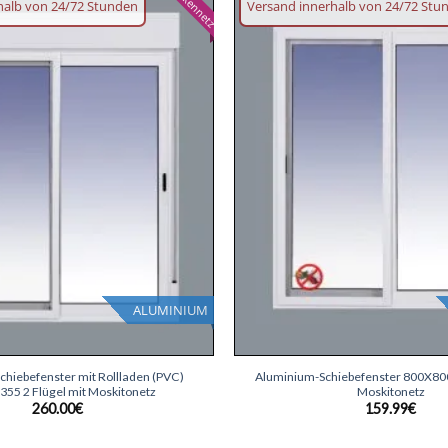
Mückennetz
halb von 24/72 Stunden
Versand innerhalb von 24/72 Stu
Wunschliste
hinzufügen
ALUMINIUM
+
hiebefenster mit Rollladen (PVC)
Aluminium-Schiebefenster 800X800 
55 2 Flügel mit Moskitonetz
Moskitonetz
260.00
€
159.99
€