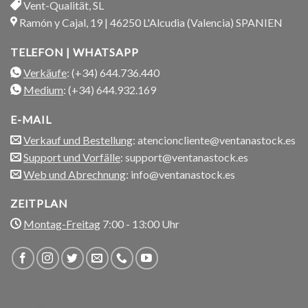
Vent-Qualität, SL
Ramón y Cajal, 19 | 46250 L'Alcudia (Valencia) SPANIEN
TELEFON | WHATSAPP
Verkäufe
: (+34) 644.736.440
Medium
: (+34) 644.932.169
E-MAIL
Verkauf und Bestellung
: atencioncliente@ventanastock.es
Support und Vorfälle
: support@ventanastock.es
Web und Abrechnung
: info@ventanastock.es
ZEITPLAN
Montag-Freitag
7:00 - 13:00 Uhr