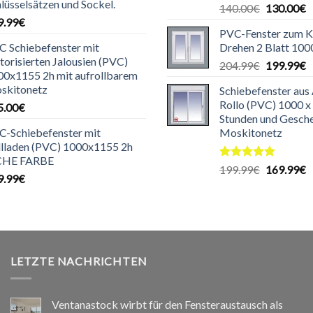
lüsselsätzen und Sockel.
Ursprüngl
A
140.00
€
130.00
€
9.99
€
Preis
P
PVC-Fenster zum K
war:
is
C Schiebefenster mit
Drehen 2 Blatt 10
140.00€
1
orisierten Jalousien (PVC)
Ursprüngl
A
204.99
€
199.99
€
00x1155 2h mit aufrollbarem
Preis
P
skitonetz
Schiebefenster aus
war:
is
Rollo (PVC) 1000 x
5.00
€
204.99€
1
Stunden und Gesch
C-Schiebefenster mit
Moskitonetz
llladen (PVC) 1000x1155 2h
CHE FARBE
Bewertet
Ursprüngl
A
199.99
€
169.99
€
9.99
€
mit
5.00
Preis
P
von 5
war:
is
199.99€
1
LETZTE NACHRICHTEN
Ventanastock wirbt für den Fensteraustausch als