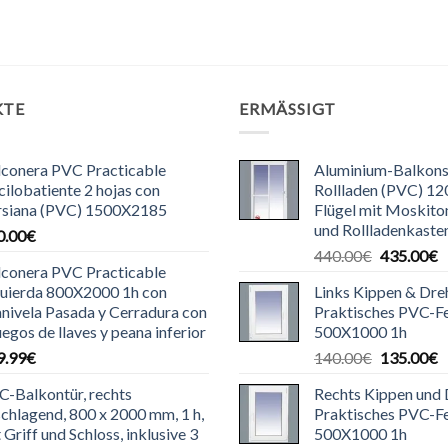
KTE
ERMÄSSIGT
lconera PVC Practicable
Aluminium-Balkons
ilobatiente 2 hojas con
Rollladen (PVC) 12
rsiana (PVC) 1500X2185
Flügel mit Moskit
und Rollladenkaste
0.00
€
Ursprüngl
A
440.00
€
435.00
€
lconera PVC Practicable
Preis
P
quierda 800X2000 1h con
Links Kippen & Dre
war:
is
nivela Pasada y Cerradura con
Praktisches PVC-F
440.00€
4
uegos de llaves y peana inferior
500X1000 1h
Ursprüngl
A
9.99
€
140.00
€
135.00
€
Preis
P
-Balkontür, rechts
Rechts Kippen und
war:
is
chlagend, 800 x 2000 mm, 1 h,
Praktisches PVC-F
140.00€
1
 Griff und Schloss, inklusive 3
500X1000 1h