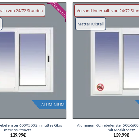
Mückennetz
halb von 24/72 Stunden
Versand innerhalb von 24/72 Stu
Wunschliste
l
Matter Kristall
hinzufügen
ALUMINIUM
+
ebefenster 600X500 2h. mattes Glas
Aluminium-Schiebefenster 500X600 
mit Moskitonetz
mit Moskitonetz
139.99
€
139.99
€