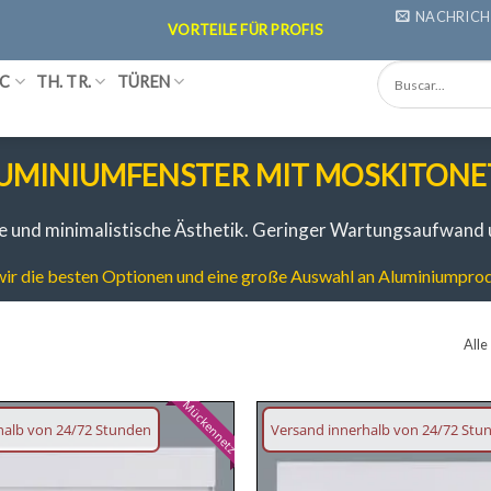
NACHRICH
VORTEILE FÜR PROFIS
C
TH. TR.
TÜREN
UMINIUMFENSTER MIT MOSKITONE
 und minimalistische Ästhetik.
Geringer Wartungsaufwand u
wir die besten Optionen und eine große Auswahl an Aluminiumprod
Alle
Mückennetz
halb von 24/72 Stunden
Versand innerhalb von 24/72 Stu
Wunschliste
hinzufügen