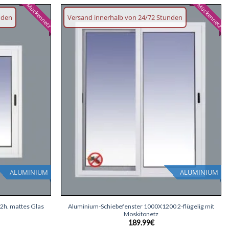
Mückennetz
Mückennetz
nden
Versand innerhalb von 24/72 Stunden
Wunschliste
Wunschliste
hinzufügen
hinzufügen
ALUMINIUM
ALUMINIUM
+
2h. mattes Glas
Aluminium-Schiebefenster 1000X1200 2-flügelig mit
Moskitonetz
189.99
€