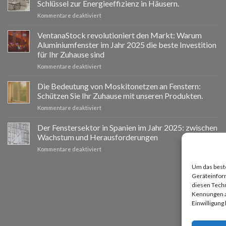
Schlüssel zur Energieeffizienz in Häusern.
für
Kommentare deaktiviert
Ventanastock
impulsa
VentanaStock revolutioniert den Markt: Warum
el
Aluminiumfenster im Jahr 2025 die beste Investition
cambio
für Ihr Zuhause sind
de
für
Kommentare deaktiviert
ventanas
📰
como
VentanaStock
clave
Die Bedeutung von Moskitonetzen an Fenstern:
revoluciona
para
Schützen Sie Ihr Zuhause mit unseren Produkten.
el
la
für
Kommentare deaktiviert
mercado:
eficiencia
La
Por
energética
importancia
Der Fenstersektor in Spanien im Jahr 2025: zwischen
qué
en
de
las
los
Wachstum und Herausforderungen
las
ventanas
hogares
für
Kommentare deaktiviert
mosquiteras
de
El
en
aluminio
sector
Um das beste
las
son
de
Geräteinfor
ventanas:
la
las
protege
diesen Techn
mejor
ventanas
tu
Kennungen au
inversión
en
hogar
Einwilligung
para
España
con
tu
en
nuestros
hogar
2025: