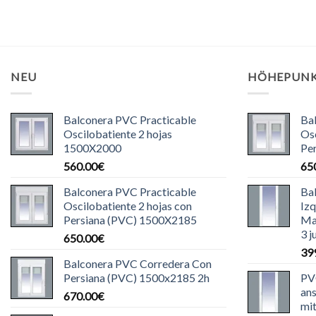
NEU
HÖHEPUN
Balconera PVC Practicable
Ba
Oscilobatiente 2 hojas
Osc
1500X2000
Pe
560.00
€
65
Balconera PVC Practicable
Ba
Oscilobatiente 2 hojas con
Iz
Persiana (PVC) 1500X2185
Ma
3 j
650.00
€
39
Balconera PVC Corredera Con
Persiana (PVC) 1500x2185 2h
PVC
ans
670.00
€
mit