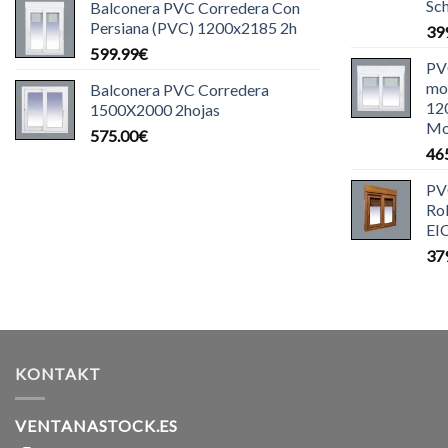
Sch
Balconera PVC Corredera Con
Persiana (PVC) 1200x2185 2h
39
599.99
€
PV
mot
Balconera PVC Corredera
12
1500X2000 2hojas
Mo
575.00
€
46
PV
Ro
EI
37
KONTAKT
VENTANASTOCK.ES