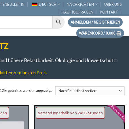
TENBULLETIN
DEUTSCH
NACHRICHTEN
ÜBER UNS
HÄUFIGE FRAGEN
KONTAKT
ANMELDEN / REGISTRIEREN
WARENKORB /
0.00
€
TZ
nd höhere Belastbarkeit.
Ökologie und Umweltschutz.
ukten zum besten Preis.
.
Nach
 12 Ergebnisse werden angezeigt
Beliebtheit
sortiert
Mückennetz
nden
Versand innerhalb von 24/72 Stunden
Wunschliste
Wunschliste
hinzufügen
hinzufügen