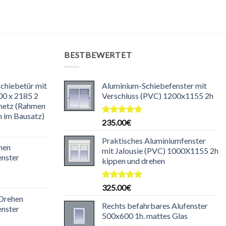
BESTBEWERTET
chiebetür mit
Aluminium-Schiebefenster mit
00 x 2185 2
Verschluss (PVC) 1200x1155 2h
onetz (Rahmen
n im Bausatz)
Bewertet
235.00
€
icher
ktueller
mit
5.00
von 5
reis
Praktisches Aluminiumfenster
hen
t:
mit Jalousie (PVC) 1000X1155 2h
enster
35.00€.
kippen und drehen
icher
ktueller
Bewertet
325.00
€
reis
mit
5.00
 Drehen
t:
von 5
Rechts befahrbares Alufenster
enster
35.00€.
500x600 1h. mattes Glas