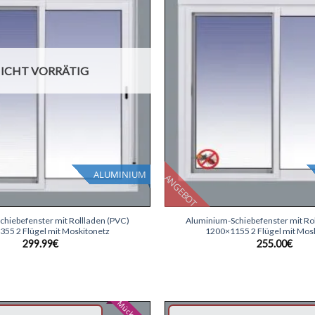
ICHT VORRÄTIG
ALUMINIUM
ANGEBOT
+
hiebefenster mit Rollladen (PVC)
Aluminium-Schiebefenster mit Ro
55 2 Flügel mit Moskitonetz
1200×1155 2 Flügel mit Mos
299.99
€
255.00
€