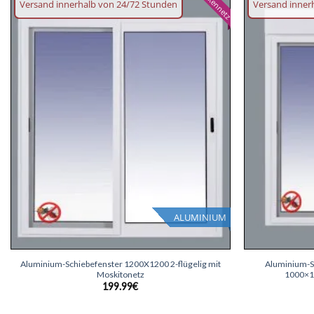
Mückennetz
Versand innerhalb von 24/72 Stunden
Versand inner
Wunschliste
hinzufügen
ALUMINIUM
+
+
Aluminium-Schiebefenster 1200X1200 2-flügelig mit
Aluminium-Sc
Moskitonetz
1000×13
199.99
€