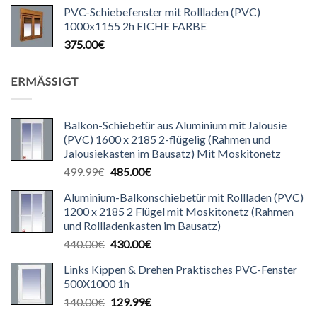
PVC-Schiebefenster mit Rollladen (PVC)
1000x1155 2h EICHE FARBE
375.00
€
ERMÄSSIGT
Balkon-Schiebetür aus Aluminium mit Jalousie
(PVC) 1600 x 2185 2-flügelig (Rahmen und
Jalousiekasten im Bausatz) Mit Moskitonetz
Ursprünglicher
Aktueller
499.99
€
485.00
€
Preis
Preis
Aluminium-Balkonschiebetür mit Rollladen (PVC)
war:
ist:
1200 x 2185 2 Flügel mit Moskitonetz (Rahmen
499.99€
485.00€.
und Rollladenkasten im Bausatz)
Ursprünglicher
Aktueller
440.00
€
430.00
€
Preis
Preis
Links Kippen & Drehen Praktisches PVC-Fenster
war:
ist:
500X1000 1h
440.00€
430.00€.
Ursprünglicher
Aktueller
140.00
€
129.99
€
Preis
Preis