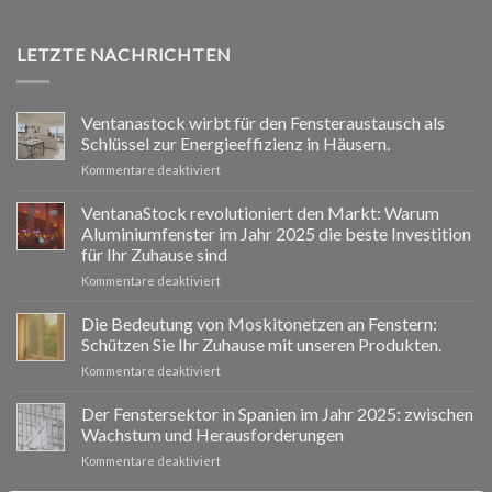
LETZTE NACHRICHTEN
Ventanastock wirbt für den Fensteraustausch als
Schlüssel zur Energieeffizienz in Häusern.
für
Kommentare deaktiviert
Ventanastock
impulsa
VentanaStock revolutioniert den Markt: Warum
el
Aluminiumfenster im Jahr 2025 die beste Investition
cambio
für Ihr Zuhause sind
de
für
Kommentare deaktiviert
ventanas
📰
como
VentanaStock
clave
Die Bedeutung von Moskitonetzen an Fenstern:
revoluciona
para
Schützen Sie Ihr Zuhause mit unseren Produkten.
el
la
für
Kommentare deaktiviert
mercado:
eficiencia
La
Por
energética
importancia
Der Fenstersektor in Spanien im Jahr 2025: zwischen
qué
en
de
las
los
Wachstum und Herausforderungen
las
ventanas
hogares
für
Kommentare deaktiviert
mosquiteras
de
El
en
aluminio