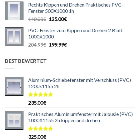
Rechts Kippen und Drehen Praktisches PVC-
war:
ist:
Fenster 500X1000 1h
140.00€
129.99€.
Ursprünglicher
Aktueller
140.00
€
125.00
€
Preis
Preis
PVC-Fenster zum Kippen und Drehen 2 Blatt
war:
ist:
1000X1000
140.00€
125.00€.
Ursprünglicher
Aktueller
204.99
€
199.99
€
Preis
Preis
war:
ist:
BESTBEWERTET
204.99€
199.99€.
Aluminium-Schiebefenster mit Verschluss (PVC)
1200x1155 2h
Bewertet
235.00
€
mit
5.00
von 5
Praktisches Aluminiumfenster mit Jalousie (PVC)
1000X1155 2h kippen und drehen
Bewertet
325.00
€