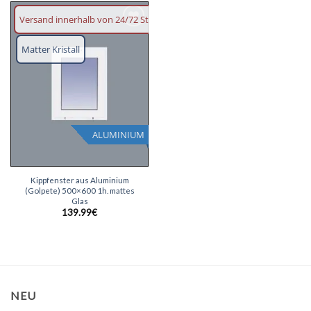
Versand innerhalb von 24/72 Stunden
Wunschliste
hinzufügen
Matter Kristall
ALUMINIUM
Kippfenster aus Aluminium
(Golpete) 500×600 1h. mattes
Glas
139.99
€
NEU