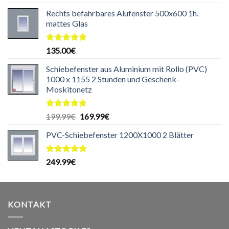
mit
5.00
von 5
Rechts befahrbares Alufenster 500x600 1h.
mattes Glas
Bewertet
135.00
€
mit
5.00
von 5
Schiebefenster aus Aluminium mit Rollo (PVC)
1000 x 1155 2 Stunden und Geschenk-
Moskitonetz
Bewertet
Ursprünglicher
Aktueller
199.99
€
169.99
€
mit
5.00
Preis
Preis
von 5
PVC-Schiebefenster 1200X1000 2 Blätter
war:
ist:
199.99€
169.99€.
Bewertet
249.99
€
mit
5.00
von 5
KONTAKT