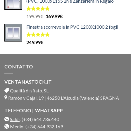
(PVC) 1000x1155 2h e Zanzariera in Regalo
Valutato
Il
Il
199.99
€
169.99
€
5.00
su 5
prezzo
prezzo
Finestra scorrevole in PVC 1200X1000 2 fogli
originale
attuale
era:
è:
199.99€.
169.99€.
Valutato
249.99
€
5.00
su 5
CONTATTO
VENTANASTOCK.IT
Qualità di sfiato, SL
Ramón y Cajal, 19 | 46250 L'Alcudia (Valencia) SPAGNA
TELEFONO | WHATSAPP
Saldi
: (+34) 644.736.440
Medio
: (+34) 644.932.169