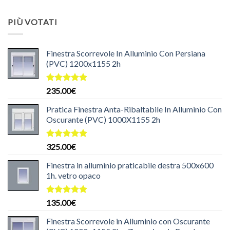
originale
attuale
era:
è:
PIÙ VOTATI
204.99€.
199.99€.
Finestra Scorrevole In Alluminio Con Persiana
(PVC) 1200x1155 2h
Valutato
235.00
€
5.00
su 5
Pratica Finestra Anta-Ribaltabile In Alluminio Con
Oscurante (PVC) 1000X1155 2h
Valutato
325.00
€
5.00
su 5
Finestra in alluminio praticabile destra 500x600
1h. vetro opaco
Valutato
135.00
€
5.00
su 5
Finestra Scorrevole in Alluminio con Oscurante