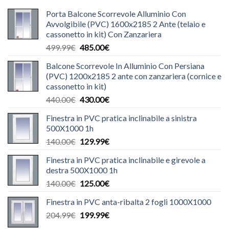
Porta Balcone Scorrevole Alluminio Con
Avvolgibile (PVC) 1600x2185 2 Ante (telaio e
cassonetto in kit) Con Zanzariera
Il
Il
499.99
€
485.00
€
prezzo
prezzo
Balcone Scorrevole In Alluminio Con Persiana
originale
attuale
(PVC) 1200x2185 2 ante con zanzariera (cornice e
era:
è:
cassonetto in kit)
499.99€.
485.00€.
Il
Il
440.00
€
430.00
€
prezzo
prezzo
Finestra in PVC pratica inclinabile a sinistra
originale
attuale
500X1000 1h
era:
è:
Il
Il
140.00
€
129.99
€
440.00€.
430.00€.
prezzo
prezzo
Finestra in PVC pratica inclinabile e girevole a
originale
attuale
destra 500X1000 1h
era:
è:
Il
Il
140.00
€
125.00
€
140.00€.
129.99€.
prezzo
prezzo
Finestra in PVC anta-ribalta 2 fogli 1000X1000
originale
attuale
Il
Il
204.99
€
era:
199.99
€
è:
prezzo
prezzo
140.00€.
125.00€.