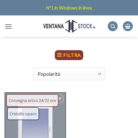
Salta
Nº1 in Windows in linea
ai
contenuti
FILTRA
Consegna entro 24/72 ore
Aggiungi
lista dei
Cristallo opaco
desideri