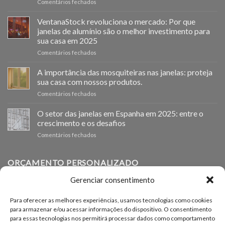
em
Comentários fechados
Ventanastock
impulsa
VentanaStock revoluciona o mercado: Por que
el
janelas de alumínio são o melhor investimento para
cambio
sua casa em 2025
de
em
Comentários fechados
ventanas
📰
como
VentanaStock
clave
A importância das mosquiteiras nas janelas: proteja
revoluciona
para
sua casa com nossos produtos.
el
la
em
Comentários fechados
mercado:
eficiencia
La
Por
energética
importancia
O setor das janelas em Espanha em 2025: entre o
qué
en
de
las
los
crescimento e os desafios
las
ventanas
hogares
em
Comentários fechados
mosquiteras
de
El
en
aluminio
sector
las
son
de
ORÇAMENTO PERSONALIZADO
ventanas:
la
las
protege
mejor
ventanas
tu
Gerenciar consentimento
inversión
en
hogar
Se precisar de janelas de outros tamanhos, você pode
para
España
con
tu
Para oferecer as melhores experiências, usamos tecnologias como cookies
solicitar um orçamento personalizado em nosso formulário
en
nuestros
hogar
para armazenar e/ou acessar informações do dispositivo. O consentimento
2025:
productos.
de solicitação de orçamento.
en
para essas tecnologias nos permitirá processar dados como comportamento
entre
2025