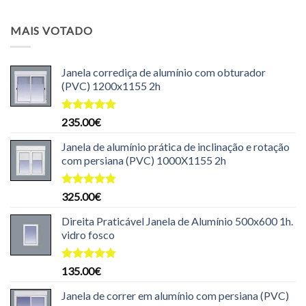
preço
preço
original
atual
MAIS VOTADO
era:
é:
204.99€.
199.99€.
Janela corrediça de alumínio com obturador
(PVC) 1200x1155 2h
Avaliação
235.00
€
5.00
de 5
Janela de alumínio prática de inclinação e rotação
com persiana (PVC) 1000X1155 2h
Avaliação
325.00
€
5.00
de 5
Direita Praticável Janela de Alumínio 500x600 1h.
vidro fosco
Avaliação
135.00
€
5.00
de 5
Janela de correr em alumínio com persiana (PVC)