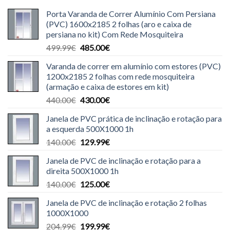
Porta Varanda de Correr Alumínio Com Persiana
(PVC) 1600x2185 2 folhas (aro e caixa de
persiana no kit) Com Rede Mosquiteira
O
O
499.99
€
485.00
€
preço
preço
Varanda de correr em alumínio com estores (PVC)
original
atual
1200x2185 2 folhas com rede mosquiteira
era:
é:
(armação e caixa de estores em kit)
499.99€.
485.00€.
O
O
440.00
€
430.00
€
preço
preço
Janela de PVC prática de inclinação e rotação para
original
atual
a esquerda 500X1000 1h
era:
é:
O
O
140.00
€
129.99
€
440.00€.
430.00€.
preço
preço
Janela de PVC de inclinação e rotação para a
original
atual
direita 500X1000 1h
era:
é:
O
O
140.00
€
125.00
€
140.00€.
129.99€.
preço
preço
Janela de PVC de inclinação e rotação 2 folhas
original
atual
1000X1000
era:
é:
O
O
204.99
€
199.99
€
140.00€.
125.00€.