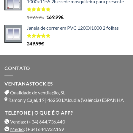
1000x1155 2h e rede mosquiteira para presente
Avaliação
O
O
199.99
€
169.99
€
5.00
de 5
preço
preço
Janela de correr em PVC 1200X1000 2 folhas
original
atual
era:
é:
199.99€.
169.99€.
Avaliação
249.99
€
5.00
de 5
CONTATO
VENTANASTOCK.ES
Qualidade de ventilação, SL
Ramon y Cajal, 19 | 46250 L'Alcudia (Valência) ESPANHA
TELEFONE | O QUE É O APP?
Vendas
: (+34) 644.736.440
Médio
: (+34) 644.932.169