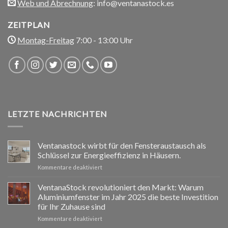
Web und Abrechnung
: info@ventanastock.es
ZEITPLAN
Montag-Freitag
7:00 - 13:00 Uhr
LETZTE NACHRICHTEN
Ventanastock wirbt für den Fensteraustausch als
Schlüssel zur Energieeffizienz in Häusern.
für
Kommentare deaktiviert
Ventanastock
impulsa
VentanaStock revolutioniert den Markt: Warum
el
Aluminiumfenster im Jahr 2025 die beste Investition
cambio
für Ihr Zuhause sind
de
für
Kommentare deaktiviert
ventanas
📰
como