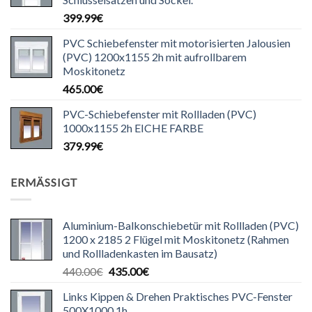
399.99
€
PVC Schiebefenster mit motorisierten Jalousien
(PVC) 1200x1155 2h mit aufrollbarem
Moskitonetz
465.00
€
PVC-Schiebefenster mit Rollladen (PVC)
1000x1155 2h EICHE FARBE
379.99
€
ERMÄSSIGT
Aluminium-Balkonschiebetür mit Rollladen (PVC)
1200 x 2185 2 Flügel mit Moskitonetz (Rahmen
und Rollladenkasten im Bausatz)
Ursprünglicher
Aktueller
440.00
€
435.00
€
Preis
Preis
Links Kippen & Drehen Praktisches PVC-Fenster
war:
ist:
500X1000 1h