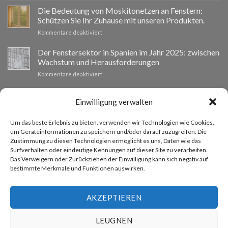
VentanaStock
clave
Die Bedeutung von Moskitonetzen an Fenstern:
revoluciona
para
Schützen Sie Ihr Zuhause mit unseren Produkten.
el
la
für
Kommentare deaktiviert
mercado:
eficiencia
La
Por
energética
importancia
Der Fenstersektor in Spanien im Jahr 2025: zwischen
qué
en
de
las
los
Wachstum und Herausforderungen
las
ventanas
hogares
für
Kommentare deaktiviert
mosquiteras
de
El
en
aluminio
sector
las
son
de
INDIVIDUELLES BUDGET
Einwilligung verwalten
ventanas:
la
las
protege
mejor
ventanas
tu
inversión
Um das beste Erlebnis zu bieten, verwenden wir Technologien wie Cookies,
en
hogar
Wenn Sie Fenster anderer Größen benötigen, können Sie über
para
um Geräteinformationen zu speichern und/oder darauf zuzugreifen. Die
España
con
tu
Zustimmung zu diesen Technologien ermöglicht es uns, Daten wie das
unser Angebotsanfrageformular ein individuelles Angebot
en
nuestros
hogar
Surfverhalten oder eindeutige Kennungen auf dieser Site zu verarbeiten.
2025:
productos.
anfordern.
en
Das Verweigern oder Zurückziehen der Einwilligung kann sich negativ auf
entre
2025
bestimmte Merkmale und Funktionen auswirken.
el
crecimiento
ACCEDE AL PRESUPUESTADOR
y
los
AKZEPTIEREN
desafíos
LEUGNEN
HÄUFIGE FRAGEN