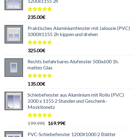
1200x1155 2h
Bewertet
235.00
€
mit
5.00
von 5
Praktisches Aluminiumfenster mit Jalousie (PVC)
1000X1155 2h kippen und drehen
Bewertet
325.00
€
mit
5.00
von 5
Rechts befahrbares Alufenster 500x600 1h.
mattes Glas
Bewertet
135.00
€
mit
5.00
von 5
Schiebefenster aus Aluminium mit Rollo (PVC)
1000 x 1155 2 Stunden und Geschenk-
Moskitonetz
Bewertet
Ursprünglicher
Aktueller
199.99
€
169.99
€
mit
5.00
Preis
Preis
von 5
PVC-Schiebefenster 1200X1000 2 Blätter
war:
ist: