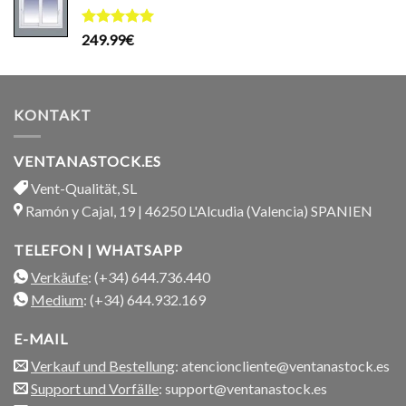
199.99€
169.99€.
Bewertet
249.99
€
mit
5.00
von 5
KONTAKT
VENTANASTOCK.ES
Vent-Qualität, SL
Ramón y Cajal, 19 | 46250 L'Alcudia (Valencia) SPANIEN
TELEFON | WHATSAPP
Verkäufe
: (+34) 644.736.440
Medium
: (+34) 644.932.169
E-MAIL
Verkauf und Bestellung
: atencioncliente@ventanastock.es
Support und Vorfälle
: support@ventanastock.es