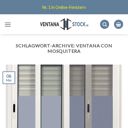
Zum
Nr. 1 in Online-Fenstern
Inhalt
springen
SCHLAGWORT-ARCHIVE:
VENTANA CON
MOSQUITERA
06
Mai