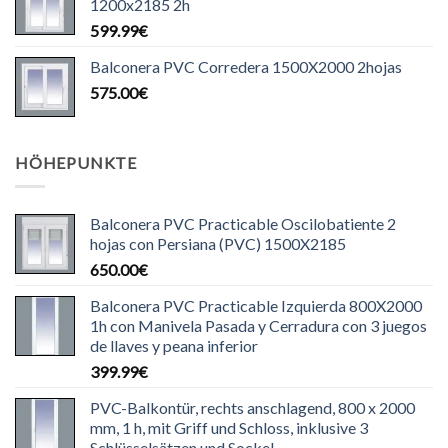
1200x2185 2h
599.99
€
Balconera PVC Corredera 1500X2000 2hojas
575.00
€
HÖHEPUNKTE
Balconera PVC Practicable Oscilobatiente 2
hojas con Persiana (PVC) 1500X2185
650.00
€
Balconera PVC Practicable Izquierda 800X2000
1h con Manivela Pasada y Cerradura con 3 juegos
de llaves y peana inferior
399.99
€
PVC-Balkontür, rechts anschlagend, 800 x 2000
mm, 1 h, mit Griff und Schloss, inklusive 3
Schlüsselsätzen und Sockel.