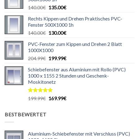
440.00€
435.00€.
Ursprünglicher
Aktueller
140.00
€
135.00
€
Preis
Preis
Rechts Kippen und Drehen Praktisches PVC-
war:
ist:
Fenster 500X1000 1h
140.00€
135.00€.
Ursprünglicher
Aktueller
140.00
€
130.00
€
Preis
Preis
PVC-Fenster zum Kippen und Drehen 2 Blatt
war:
ist:
1000X1000
140.00€
130.00€.
Ursprünglicher
Aktueller
204.99
€
199.99
€
Preis
Preis
Schiebefenster aus Aluminium mit Rollo (PVC)
war:
ist:
1000 x 1155 2 Stunden und Geschenk-
204.99€
199.99€.
Moskitonetz
Bewertet
Ursprünglicher
Aktueller
199.99
€
169.99
€
mit
5.00
Preis
Preis
von 5
war:
ist:
BESTBEWERTET
199.99€
169.99€.
Aluminium-Schiebefenster mit Verschluss (PVC)