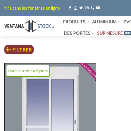
Passer
Nº1 dans les fenêtres en ligne
au
contenu
PRODUITS
ALUMINIUM
PV
DES PORTES
SUR MESURE
FILTRER
moustiquaire
Livraison en 3 à 5 jours
Ajouter
une liste
de
souhaits