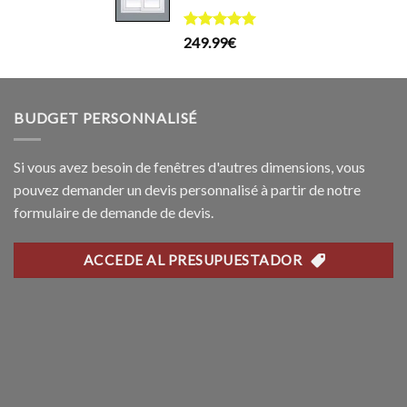
rix
199.99€.
169.99€.
ctuel
Note
5.00
249.99
€
t :
sur 5
99.99€.
BUDGET PERSONNALISÉ
Si vous avez besoin de fenêtres d'autres dimensions, vous
pouvez demander un devis personnalisé à partir de notre
formulaire de demande de devis.
ACCEDE AL PRESUPUESTADOR