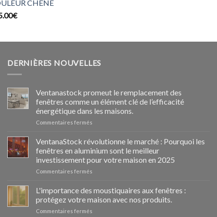
ULEUR CHÊNE
prix
p
5.00
€
initial
a
était :
es
204.99€.
1
DERNIÈRES NOUVELLES
Ventanastock promeut le remplacement des
fenêtres comme un élément clé de l’efficacité
énergétique dans les maisons.
sur
Commentaires fermés
Ventanastock
impulsa
VentanaStock révolutionne le marché : Pourquoi les
el
fenêtres en aluminium sont le meilleur
cambio
investissement pour votre maison en 2025
de
sur
Commentaires fermés
ventanas
📰
como
VentanaStock
clave
L'importance des moustiquaires aux fenêtres :
revoluciona
para
protégez votre maison avec nos produits.
el
la
sur
Commentaires fermés
mercado:
eficiencia