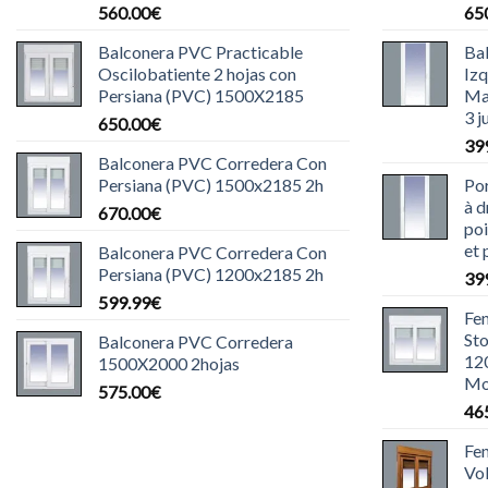
560.00
€
65
Balconera PVC Practicable
Ba
Oscilobatiente 2 hojas con
Iz
Persiana (PVC) 1500X2185
Ma
3 j
650.00
€
39
Balconera PVC Corredera Con
Persiana (PVC) 1500x2185 2h
Por
à d
670.00
€
poi
et 
Balconera PVC Corredera Con
Persiana (PVC) 1200x2185 2h
39
599.99
€
Fe
St
Balconera PVC Corredera
12
1500X2000 2hojas
Mo
575.00
€
46
Fe
Vo