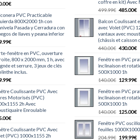
coffre en kit) Avec
0.00
€
Le
L
499.99
€
485.00
€
lconera PVC Practicable
prix
p
quierda 800X2000 1h con
Balcon Coulissant 
initial
a
nivela Pasada y Cerradura con
avec Volet (PVC) 
était :
es
uegos de llaves y peana inferior
vantaux avec moust
499.99€.
4
(châssis et caisson d
9.99
€
Le
L
440.00
€
430.00
€
te-fenêtre en PVC, ouverture
prix
p
roite, 800 x 2000 mm, 1 h, avec
Fenêtre en PVC pra
initial
a
gnée et serrure, 3 jeux de clés
inclinaison et rotat
était :
es
plinthe inclus.
500X1000 1h
440.00€.
4
Le
L
9.99
€
140.00
€
129.99
€
prix
p
nêtre Coulissante PVC Avec
Fenêtre en PVC pra
initial
a
ores Motorisés (PVC)
inclinaison et rotati
était :
es
00x1155 2h Avec
500X1000 1h
140.00€.
1
ustiquaire Enroulable
Le
L
140.00
€
125.00
€
5.00
€
prix
p
Fenêtre PVC oscill
initial
a
nêtre Coulissante PVC Avec
feuilles 1000X1000
était :
es
let (PVC) 1000x1155 2h
Le
L
204.99
€
199.99
€
140.00€.
1