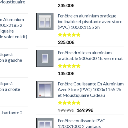
 Moustiquaire
Note
5.00
235.00
€
e
sur 5
rix
Fenêtre en aluminium pratique
en Aluminium
ctuel
inclinable et pivotante avec store
1200x2185 2
t :
(PVC) 1000X1155 2h
iquaire
85.00€.
e volet en kit)
Note
5.00
325.00
€
e
sur 5
rix
Fenêtre droite en aluminium
tique à
ctuel
praticable 500x600 1h. verre mat
ion à gauche
t :
30.00€.
e
Note
5.00
135.00
€
sur 5
rix
tique à
Fenêtre Coulissante En Aluminium
ctuel
on à droite
Avec Store (PVC) 1000x1155 2h
t :
et Moustiquaire Cadeau
29.99€.
e
rix
Note
5.00
Le
Le
199.99
€
169.99
€
o-battante 2
ctuel
sur 5
prix
prix
t :
Fenêtre coulissante PVC
initial
actuel
e
25.00€.
1200X1000 2 vantaux
était :
est :