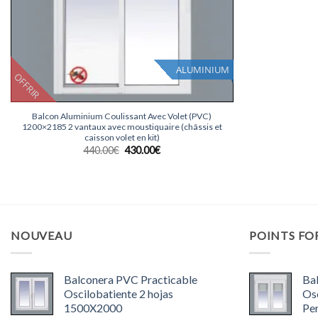
ALUMINIUM
OFFRIR
+
Balcon Aluminium Coulissant Avec Volet (PVC)
1200×2185 2 vantaux avec moustiquaire (châssis et
caisson volet en kit)
Le
Le
440.00
€
430.00
€
prix
prix
initial
actuel
était :
est :
440.00€.
430.00€.
NOUVEAU
POINTS FO
Balconera PVC Practicable
Ba
Oscilobatiente 2 hojas
Osc
1500X2000
Pe