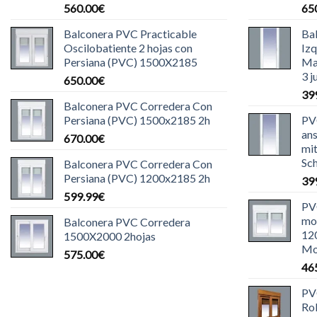
560.00
€
65
Balconera PVC Practicable
Ba
Oscilobatiente 2 hojas con
Iz
Persiana (PVC) 1500X2185
Ma
3 j
650.00
€
39
Balconera PVC Corredera Con
Persiana (PVC) 1500x2185 2h
PVC
ans
670.00
€
mit
Sch
Balconera PVC Corredera Con
Persiana (PVC) 1200x2185 2h
39
599.99
€
PV
mot
Balconera PVC Corredera
12
1500X2000 2hojas
Mo
575.00
€
46
PV
Ro