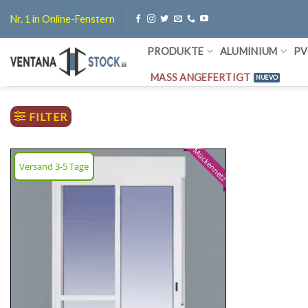
Zum
Nr. 1 in Online-Fenstern
Inhalt
springen
PRODUKTE
ALUMINIUM
PV
MASS ANGEFERTIGT
FILTER
Mückennetz
Versand 3-5 Tage
Wunschliste
hinzufügen