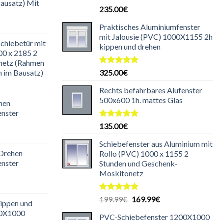
Bausatz) Mit
Bewertet
235.00
€
mit
5.00
von 5
icher
ktueller
Praktisches Aluminiumfenster
reis
mit Jalousie (PVC) 1000X1155 2h
chiebetür mit
t:
kippen und drehen
00 x 2185 2
85.00€.
onetz (Rahmen
Bewertet
n im Bausatz)
325.00
€
mit
5.00
icher
ktueller
von 5
Rechts befahrbares Alufenster
reis
500x600 1h. mattes Glas
hen
t:
enster
30.00€.
Bewertet
135.00
€
mit
5.00
icher
ktueller
von 5
Schiebefenster aus Aluminium mit
reis
 Drehen
Rollo (PVC) 1000 x 1155 2
t:
enster
Stunden und Geschenk-
29.99€.
Moskitonetz
icher
ktueller
reis
Bewertet
Ursprünglicher
Aktueller
199.99
€
169.99
€
ippen und
t:
mit
5.00
Preis
Preis
00X1000
von 5
25.00€.
PVC-Schiebefenster 1200X1000
war:
ist: