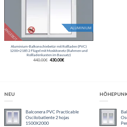
ALUMINIUM
ANGEBOT
+
Aluminium-Balkonschiebetür mit Rollladen (PVC)
1200×2185 2 Flügel mit Moskitonetz (Rahmen und
Rollladenkasten im Bausatz)
Ursprünglicher
Aktueller
440.00
€
430.00
€
Preis
Preis
war:
ist:
440.00€
430.00€.
NEU
HÖHEPUN
Balconera PVC Practicable
Ba
Oscilobatiente 2 hojas
Osc
1500X2000
Pe