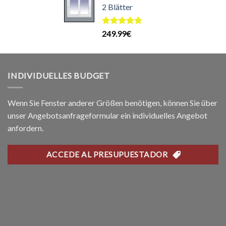
icher
ktueller
2 Blätter
199.99€
169.99€.
reis
t:
Bewertet
249.99
€
99.99€.
mit
5.00
von 5
INDIVIDUELLES BUDGET
Wenn Sie Fenster anderer Größen benötigen, können Sie über
unser Angebotsanfrageformular ein individuelles Angebot
anfordern.
ACCEDE AL PRESUPUESTADOR