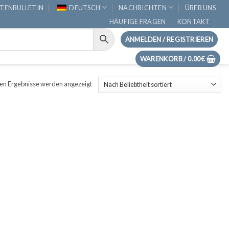
TENBULLETIN
DEUTSCH
NACHRICHTEN
ÜBER UNS
HÄUFIGE FRAGEN
KONTAKT
ANMELDEN / REGISTRIEREN
WARENKORB /
0.00
€
nen Ergebnisse werden angezeigt