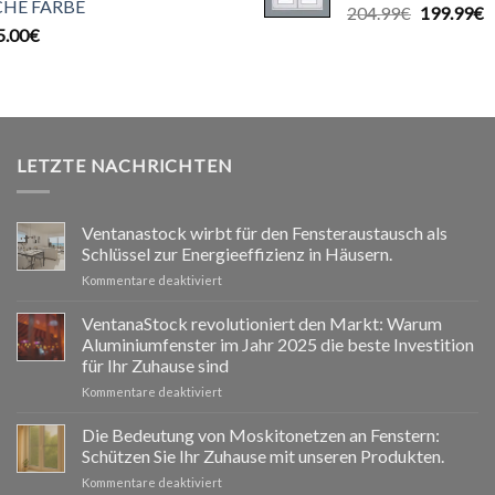
CHE FARBE
Ursprüngl
A
204.99
€
199.99
€
5.00
€
Preis
P
war:
is
204.99€
1
LETZTE NACHRICHTEN
Ventanastock wirbt für den Fensteraustausch als
Schlüssel zur Energieeffizienz in Häusern.
für
Kommentare deaktiviert
Ventanastock
impulsa
VentanaStock revolutioniert den Markt: Warum
el
Aluminiumfenster im Jahr 2025 die beste Investition
cambio
für Ihr Zuhause sind
de
für
Kommentare deaktiviert
ventanas
📰
como
VentanaStock
clave
Die Bedeutung von Moskitonetzen an Fenstern:
revoluciona
para
Schützen Sie Ihr Zuhause mit unseren Produkten.
el
la
für
Kommentare deaktiviert
mercado:
eficiencia