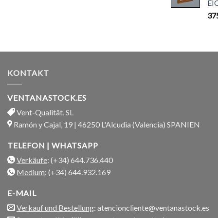
EI
37
KONTAKT
VENTANASTOCK.ES
Vent-Qualität, SL
Ramón y Cajal, 19 | 46250 L'Alcudia (Valencia) SPANIEN
TELEFON | WHATSAPP
Verkäufe
: (+34) 644.736.440
Medium
: (+34) 644.932.169
E-MAIL
Verkauf und Bestellung
: atencioncliente@ventanastock.es