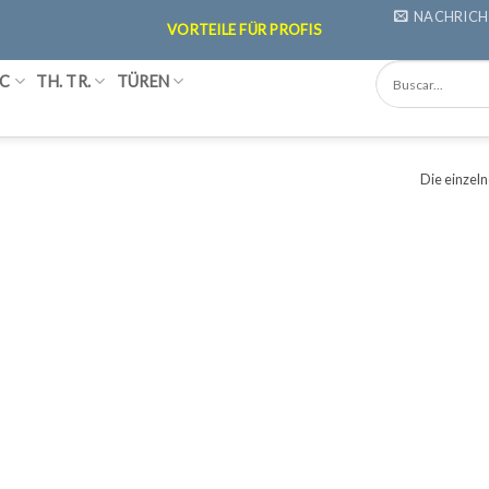
NACHRICH
VORTEILE FÜR PROFIS
C
TH. TR.
TÜREN
Die einzel