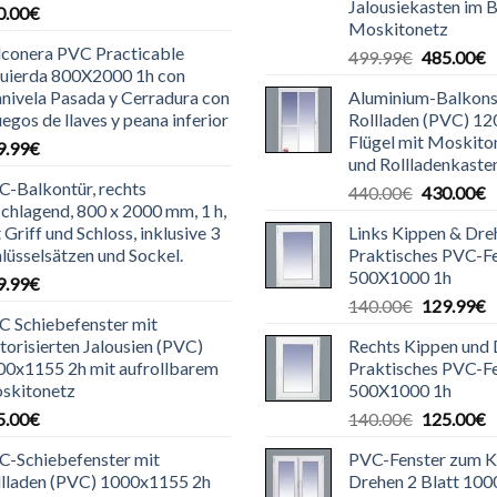
Jalousiekasten im 
0.00
€
Moskitonetz
lconera PVC Practicable
Ursprüngl
A
499.99
€
485.00
€
quierda 800X2000 1h con
Preis
P
nivela Pasada y Cerradura con
Aluminium-Balkons
war:
is
uegos de llaves y peana inferior
Rollladen (PVC) 12
499.99€
4
Flügel mit Moskit
9.99
€
und Rollladenkaste
-Balkontür, rechts
Ursprüngl
A
440.00
€
430.00
€
chlagend, 800 x 2000 mm, 1 h,
Preis
P
 Griff und Schloss, inklusive 3
Links Kippen & Dre
war:
is
lüsselsätzen und Sockel.
Praktisches PVC-F
440.00€
4
500X1000 1h
9.99
€
Ursprüngl
A
140.00
€
129.99
€
C Schiebefenster mit
Preis
P
orisierten Jalousien (PVC)
Rechts Kippen und
war:
is
00x1155 2h mit aufrollbarem
Praktisches PVC-F
140.00€
1
skitonetz
500X1000 1h
Ursprüngl
A
5.00
€
140.00
€
125.00
€
Preis
P
C-Schiebefenster mit
PVC-Fenster zum K
war:
is
llladen (PVC) 1000x1155 2h
Drehen 2 Blatt 10
140.00€
1