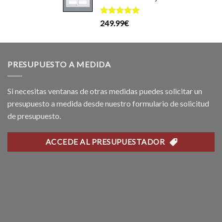
l
199.99€.
169.99€.
recio
Valorado
249.99
€
ctual
con
5.00
de 5
s:
69.99€.
PRESUPUESTO A MEDIDA
Si necesitas ventanas de otras medidas puedes solicitar un
presupuesto a medida desde nuestro formulario de solicitud
de presupuesto.
ACCEDE AL PRESUPUESTADOR