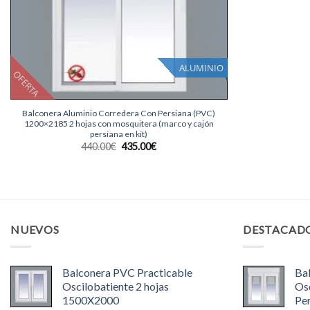
ALUMINIO
OFERTA
+
Balconera Aluminio Corredera Con Persiana (PVC)
1200×2185 2 hojas con mosquitera (marco y cajón
persiana en kit)
El
El
440.00
€
435.00
€
precio
precio
original
actual
era:
es:
440.00€.
435.00€.
NUEVOS
DESTACAD
Balconera PVC Practicable
Ba
Oscilobatiente 2 hojas
Osc
1500X2000
Pe