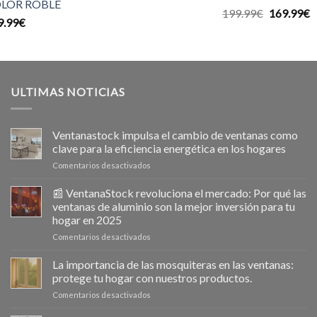
LOR ROBLE
Valorado
El
E
199.99
€
169.99
€
9.99
€
con
5.00
precio
p
de 5
original
a
era:
e
199.99€.
1
ULTIMAS NOTICIAS
Ventanastock impulsa el cambio de ventanas como
clave para la eficiencia energética en los hogares
en
Comentarios desactivados
Ventanastock
impulsa
📰 VentanaStock revoluciona el mercado: Por qué las
el
ventanas de aluminio son la mejor inversión para tu
cambio
hogar en 2025
de
en
Comentarios desactivados
ventanas
📰
como
VentanaStock
clave
La importancia de las mosquiteras en las ventanas:
revoluciona
para
protege tu hogar con nuestros productos.
el
la
en
Comentarios desactivados
mercado:
eficiencia
La
Por
energética