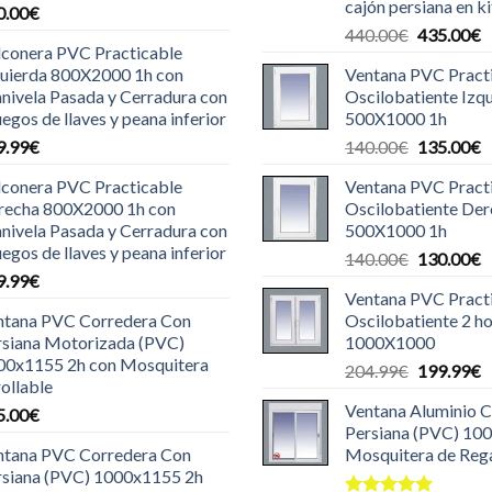
cajón persiana en ki
0.00
€
El
E
440.00
€
435.00
€
lconera PVC Practicable
precio
p
quierda 800X2000 1h con
Ventana PVC Pract
original
a
nivela Pasada y Cerradura con
Oscilobatiente Izq
era:
e
uegos de llaves y peana inferior
500X1000 1h
440.00€.
4
El
E
9.99
€
140.00
€
135.00
€
precio
p
lconera PVC Practicable
Ventana PVC Pract
original
a
recha 800X2000 1h con
Oscilobatiente De
era:
e
nivela Pasada y Cerradura con
500X1000 1h
140.00€.
1
uegos de llaves y peana inferior
El
E
140.00
€
130.00
€
9.99
€
precio
p
Ventana PVC Pract
original
a
ntana PVC Corredera Con
Oscilobatiente 2 ho
era:
e
rsiana Motorizada (PVC)
1000X1000
140.00€.
1
00x1155 2h con Mosquitera
El
E
204.99
€
199.99
€
ollable
precio
p
Ventana Aluminio 
5.00
€
original
a
Persiana (PVC) 10
era:
e
ntana PVC Corredera Con
Mosquitera de Reg
204.99€.
1
rsiana (PVC) 1000x1155 2h