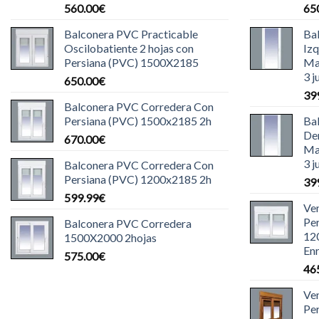
560.00
€
65
Balconera PVC Practicable
Ba
Oscilobatiente 2 hojas con
Iz
Persiana (PVC) 1500X2185
Ma
3 j
650.00
€
39
Balconera PVC Corredera Con
Persiana (PVC) 1500x2185 2h
Ba
De
670.00
€
Ma
3 j
Balconera PVC Corredera Con
Persiana (PVC) 1200x2185 2h
39
599.99
€
Ve
Pe
Balconera PVC Corredera
12
1500X2000 2hojas
Enr
575.00
€
46
Ve
Pe