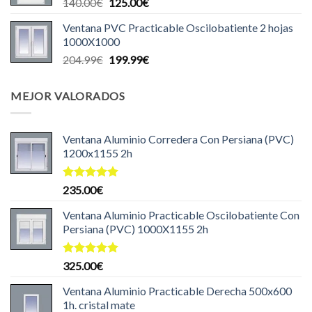
El
El
140.00
€
125.00
€
140.00€.
129.99€.
precio
precio
Ventana PVC Practicable Oscilobatiente 2 hojas
original
actual
1000X1000
era:
es:
El
El
204.99
€
199.99
€
140.00€.
125.00€.
precio
precio
original
actual
MEJOR VALORADOS
era:
es:
204.99€.
199.99€.
Ventana Aluminio Corredera Con Persiana (PVC)
1200x1155 2h
Valorado
235.00
€
con
5.00
de 5
Ventana Aluminio Practicable Oscilobatiente Con
Persiana (PVC) 1000X1155 2h
Valorado
325.00
€
con
5.00
de 5
Ventana Aluminio Practicable Derecha 500x600
1h. cristal mate