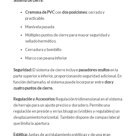
Sistema de cierre:
Cremona de PVC
con
dos posiciones
: cerrado y
practicable.
Manivela pasada
Múltiples puntos de cierre para mayor seguridad y
sellado hermético.
Cerradura y bombillo
Marco con peana inferior
Seguridad:
El sistema de cierre incluye
pasadores ocultos
en la
parte superior e inferior, proporcionando seguridad adicional. En
función del tamaño, el sistema puede incorporar entre
dos y
cuatro puntos de cierre
.
Regulación y Accesorios:
Regulación tridimensional en el sistema
de herraje para un ajuste preciso y duradero. Permite una
regulación en presión y en las bisagras (visibles y regulables) un
desplazamiento horizontal. También dispone de compas lateral
que limita la apertura.
Estética:
Juntas de acristalamiento estéticas y de una gran