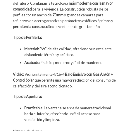
del futuro. Combinan la tecnología
más moderna con la mayor
comodidad
para la vivienda. La construcción robusta de los
perfiles con un ancho de
70 mm
y grandes cámaras para
refuerzos de acero garantizan parámetros estáticos óptimos y
permiten la construcción
de ventanas de gran tamaño.
Tipo de Perfilería:
Material:
PVC de alta calidad, ofreciendo un excelente
aislamiento térmico y acústico.
Acabado:
Estético, moderno y fácil de mantener.
Vidrio:
Vidrio inteligente 4/16/4
Bajo Emisivo con Gas Argón +
Control Solar
que permite una mayor reducción del consumo de
calefacción y del aire acondicionado
.
Tipo de Apertura:
Practicable
: La ventana se abre de manera tradicional
hacia el interior, ofreciendo un fácil acceso para
ventilación y limpieza.