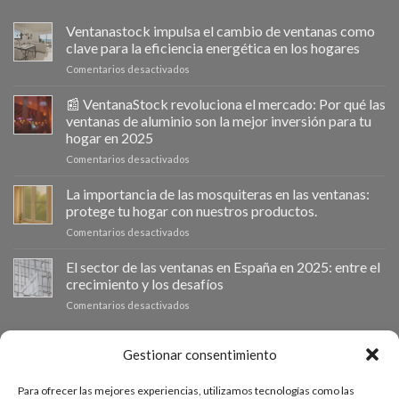
Ventanastock impulsa el cambio de ventanas como
clave para la eficiencia energética en los hogares
en
Comentarios desactivados
Ventanastock
impulsa
📰 VentanaStock revoluciona el mercado: Por qué las
el
ventanas de aluminio son la mejor inversión para tu
cambio
hogar en 2025
de
en
Comentarios desactivados
ventanas
📰
como
VentanaStock
clave
La importancia de las mosquiteras en las ventanas:
revoluciona
para
protege tu hogar con nuestros productos.
el
la
en
Comentarios desactivados
mercado:
eficiencia
La
Por
energética
importancia
El sector de las ventanas en España en 2025: entre el
qué
en
de
las
los
crecimiento y los desafíos
las
ventanas
hogares
en
Comentarios desactivados
mosquiteras
de
El
en
aluminio
sector
las
son
de
PRESUPUESTO A MEDIDA
ventanas:
Gestionar consentimiento
la
las
protege
mejor
ventanas
tu
inversión
Para ofrecer las mejores experiencias, utilizamos tecnologías como las
en
hogar