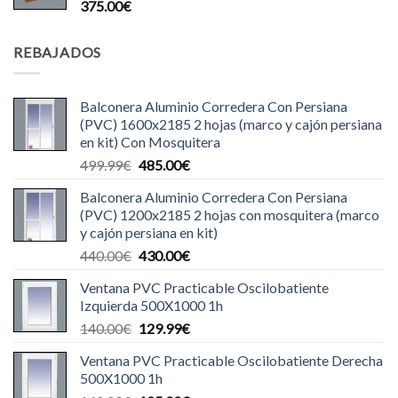
375.00
€
REBAJADOS
Balconera Aluminio Corredera Con Persiana
(PVC) 1600x2185 2 hojas (marco y cajón persiana
en kit) Con Mosquitera
El
El
499.99
€
485.00
€
precio
precio
Balconera Aluminio Corredera Con Persiana
original
actual
(PVC) 1200x2185 2 hojas con mosquitera (marco
era:
es:
y cajón persiana en kit)
499.99€.
485.00€.
El
El
440.00
€
430.00
€
precio
precio
Ventana PVC Practicable Oscilobatiente
original
actual
Izquierda 500X1000 1h
era:
es:
El
El
140.00
€
129.99
€
440.00€.
430.00€.
precio
precio
Ventana PVC Practicable Oscilobatiente Derecha
original
actual
500X1000 1h
era:
es: