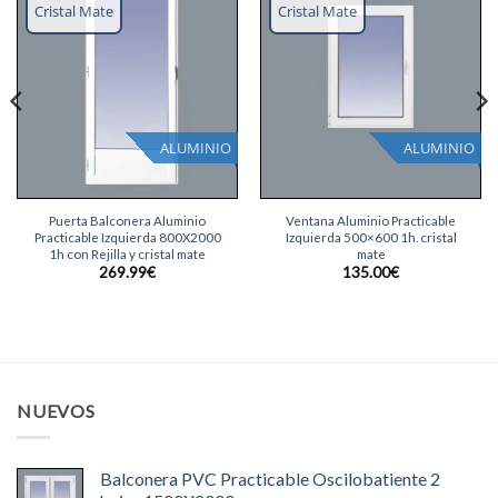
lista
lista
Cristal Mate
Cristal Mate
deseos
deseos
ALUMINIO
ALUMINIO
Puerta Balconera Aluminio
Ventana Aluminio Practicable
Practicable Izquierda 800X2000
Izquierda 500×600 1h. cristal
1h con Rejilla y cristal mate
mate
269.99
€
135.00
€
NUEVOS
Balconera PVC Practicable Oscilobatiente 2