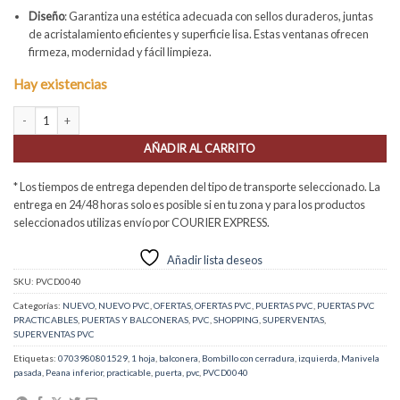
Diseño
: Garantiza una estética adecuada con sellos duraderos, juntas
de acristalamiento eficientes y superficie lisa. Estas ventanas ofrecen
firmeza, modernidad y fácil limpieza.
Hay existencias
Balconera PVC Practicable Izquierda 800X2000 1h con Manivela Pasada y Cerradura 
AÑADIR AL CARRITO
* Los tiempos de entrega dependen del tipo de transporte seleccionado. La
entrega en 24/48 horas solo es posible si en tu zona y para los productos
seleccionados utilizas envío por COURIER EXPRESS.
Añadir lista deseos
SKU:
PVCD0040
Categorías:
NUEVO
,
NUEVO PVC
,
OFERTAS
,
OFERTAS PVC
,
PUERTAS PVC
,
PUERTAS PVC
PRACTICABLES
,
PUERTAS Y BALCONERAS
,
PVC
,
SHOPPING
,
SUPERVENTAS
,
SUPERVENTAS PVC
Etiquetas:
0703980801529
,
1 hoja
,
balconera
,
Bombillo con cerradura
,
izquierda
,
Manivela
pasada
,
Peana inferior
,
practicable
,
puerta
,
pvc
,
PVCD0040