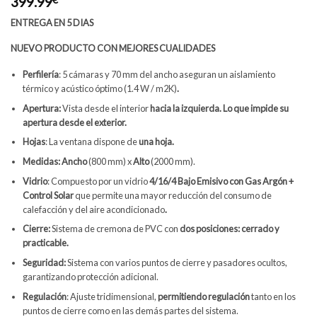
399.99
ENTREGA EN 5 DIAS
NUEVO PRODUCTO CON MEJORES CUALIDADES
Perfilería
:
5 cámaras y 70 mm del ancho aseguran un aislamiento
térmico y acústico óptimo (1.4 W / m2K)
.
Apertura:
Vista desde el interior
hacia la izquierda. Lo que impide su
apertura desde el exterior.
Hojas
: La ventana dispone de
una hoja.
Medidas: Ancho
(800 mm) x
Alto
(2000 mm).
Vidrio
: Compuesto por un vidrio
4/16/4 Bajo Emisivo con Gas Argón +
Control Solar
que permite una mayor reducción del consumo de
calefacción y del aire acondicionado
.
Cierre:
Sistema de cremona de PVC con
dos
posiciones
: cerrado y
practicable.
Seguridad:
Sistema con varios puntos de cierre y pasadores ocultos,
garantizando protección adicional.
Regulación
: Ajuste tridimensional,
permitiendo regulación
tanto en los
puntos de cierre como en las demás partes del sistema.