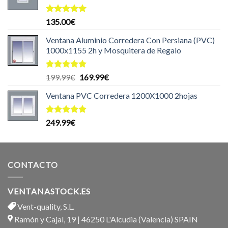
Valorado
135.00
€
con
5.00
de 5
Ventana Aluminio Corredera Con Persiana (PVC)
1000x1155 2h y Mosquitera de Regalo
Valorado
El
El
199.99
€
169.99
€
con
5.00
precio
precio
de 5
Ventana PVC Corredera 1200X1000 2hojas
original
actual
era:
es:
199.99€.
169.99€.
Valorado
249.99
€
con
5.00
de 5
CONTACTO
VENTANASTOCK.ES
Vent-quality, S.L.
Ramón y Cajal, 19 | 46250 L'Alcudia (Valencia) SPAIN