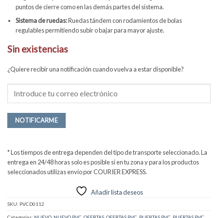
puntos de cierre como en las demás partes del sistema.
Sistema de ruedas:
Ruedas tándem con rodamientos de bolas
regulables permitiendo subir o bajar para mayor ajuste.
Sin existencias
¿Quiere recibir una notificación cuando vuelva a estar disponible?
NOTIFICARME
* Los tiempos de entrega dependen del tipo de transporte seleccionado. La
entrega en 24/48 horas solo es posible si en tu zona y para los productos
seleccionados utilizas envío por COURIER EXPRESS.
Añadir lista deseos
SKU:
PVCD0112
Categorías:
NUEVO
,
NUEVO PVC
,
OFERTAS
,
OFERTAS PVC
,
PUERTAS PVC
,
PUERTAS PVC