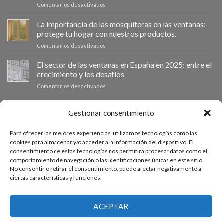
en
Comentarios desactivados
ventanas
📰
como
VentanaStock
clave
La importancia de las mosquiteras en las ventanas:
revoluciona
para
protege tu hogar con nuestros productos.
el
la
en
Comentarios desactivados
mercado:
eficiencia
La
Por
energética
importancia
El sector de las ventanas en España en 2025: entre el
qué
en
de
las
los
crecimiento y los desafíos
las
ventanas
hogares
en
Comentarios desactivados
mosquiteras
de
El
en
aluminio
sector
las
son
de
PRESUPUESTO A MEDIDA
Gestionar consentimiento
ventanas:
la
las
protege
mejor
ventanas
tu
inversión
Para ofrecer las mejores experiencias, utilizamos tecnologías como las
en
hogar
Si necesitas ventanas de otras medidas puedes solicitar un
para
cookies para almacenar y/o acceder a la información del dispositivo. El
España
con
tu
consentimiento de estas tecnologías nos permitirá procesar datos como el
presupuesto a medida desde nuestro formulario de solicitud
en
nuestros
hogar
comportamiento de navegación o las identificaciones únicas en este sitio.
2025:
productos.
de presupuesto.
en
No consentir o retirar el consentimiento, puede afectar negativamente a
entre
2025
ciertas características y funciones.
el
crecimiento
ACCEDE AL PRESUPUESTADOR
y
los
ACEPTAR
desafíos