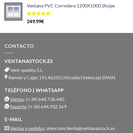
precio
precio
de 5
Ventana PVC Corredera 1200X1000 2hojas
original
actual
era:
es:
199.99€.
169.99€.
Valorado
249.99
€
con
5.00
de 5
CONTACTO
VENTANASTOCK.ES
Vent-quality, S.L.
Ramón y Cajal, 19 | 46250 L'Alcudia (Valencia) SPAIN
TELÉFONO | WHATSAPP
Ventas
: (+34) 644.736.440
Soporte
: (+34) 644.932.169
E-MAIL
Ventas y pedidos
: atencioncliente@ventanastock.es