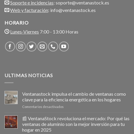
Soporte e incidencias
: soporte@ventanastock.es
Web y facturación
: info@ventanastock.es
HORARIO
Lunes-Viernes
7:00 - 13:00 Horas
ULTIMAS NOTICIAS
Ventanastock impulsa el cambio de ventanas como
clave para la eficiencia energética en los hogares
en
Comentarios desactivados
Ventanastock
impulsa
📰 VentanaStock revoluciona el mercado: Por qué las
el
ventanas de aluminio son la mejor inversión para tu
cambio
hogar en 2025
de