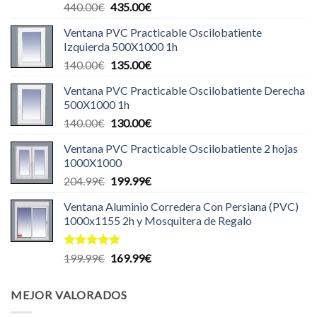
El
El
440.00
€
435.00
€
precio
precio
Ventana PVC Practicable Oscilobatiente
original
actual
Izquierda 500X1000 1h
era:
es:
El
El
140.00
€
135.00
€
440.00€.
435.00€.
precio
precio
Ventana PVC Practicable Oscilobatiente Derecha
original
actual
500X1000 1h
era:
es:
El
El
140.00
€
130.00
€
140.00€.
135.00€.
precio
precio
Ventana PVC Practicable Oscilobatiente 2 hojas
original
actual
1000X1000
era:
es:
El
El
204.99
€
199.99
€
140.00€.
130.00€.
precio
precio
Ventana Aluminio Corredera Con Persiana (PVC)
original
actual
1000x1155 2h y Mosquitera de Regalo
era:
es:
204.99€.
199.99€.
Valorado
El
El
199.99
€
169.99
€
con
5.00
precio
precio
de 5
original
actual
MEJOR VALORADOS
era:
es:
199.99€.
169.99€.