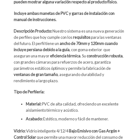
pueden mostrar alguna variación respecto al producto físico.
Incluye ambas manetas de PVC y garras de instalación con
manual de instrucciones.
Descripción Producto:
Nuestro sistema es una nueva generación
de perfiles que hoy cumple con los
requisitos
para las ventanas
del futuro. El perfil tiene un
ancho de 70mm y 120mm cuando
incluye persiana debido a la guía
, con goma exterior que
aseguran una mayor
eficiencia térmica
. Su
construcción robusta
,
con grandes cámaras para refuerzos de acero, garantiza
parámetros estáticos óptimos y permite la fabricación de
ventanas de gran tamaño
, asegurando durabilidad y
rendimiento a largo plazo.
Tipo de Perfilería:
Material:
PVC de alta calidad, ofreciendo un excelente
aislamiento térmico y acústico.
Acabado:
Estético, moderno y fácil de mantener.
Vidrio:
Vidrio inteligente 4/12/4
Bajo Emisivo con Gas Argón +
Control Solar
que permite una mayor reducción del consumo de