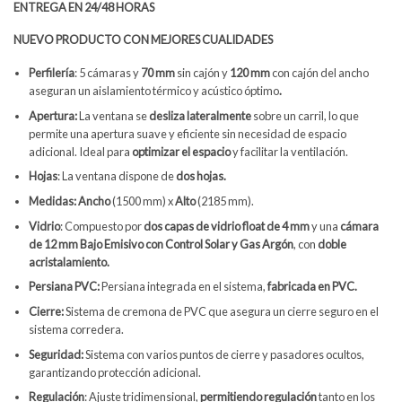
ENTREGA EN 24/48 HORAS
NUEVO PRODUCTO CON MEJORES CUALIDADES
Perfilería
:
5 cámaras y
70 mm
sin cajón y
120 mm
con cajón del ancho
aseguran un aislamiento térmico y acústico óptimo
.
Apertura:
La ventana se
desliza lateralmente
sobre un carril, lo que
permite una apertura suave y eficiente sin necesidad de espacio
adicional. Ideal para
optimizar el espacio
y facilitar la ventilación.
Hojas
: La ventana dispone de
dos hojas.
Medidas: Ancho
(1500 mm) x
Alto
(2185 mm).
Vidrio
: Compuesto por
dos capas de vidrio float de 4 mm
y una
cámara
de 12 mm Bajo Emisivo con Control Solar y
Gas Argón
, con
doble
acristalamiento.
Persiana PVC:
Persiana integrada en el sistema,
fabricada en PVC.
Cierre:
Sistema de cremona de PVC que asegura un cierre seguro en el
sistema corredera.
Seguridad:
Sistema con varios puntos de cierre y pasadores ocultos,
garantizando protección adicional.
Regulación
: Ajuste tridimensional,
permitiendo regulación
tanto en los