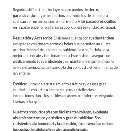
Seguridad:
El sistema incluye
cuatro puntos de cierre,
garantizando
mayor protección
.
Los modelos de balconera
cuentan con un tercer cierre intermedio
, y los pasadores ocultos
en la parte superior e inferior proporcionan seguridad adicional.
Regulación y Accesorios:
El sistema cuenta con
ruedas tándem
equipadas con
rodamientos de bolas
que permiten un ajuste
preciso del nivel de la ventana, subiéndola o bajándola para
mejorar el encaje y funcionamiento. Este sistema asegura un
deslizamiento suave
,
eficiente
y un
mantenimiento mínimo
a lo
largo del tiempo, garantizando la durabilidad y el rendimiento de
la ventana.
Estética:
Juntas de acristalamiento estéticas y de una gran
calidad. La estructura compacta, curvas delicadas e
inclinaciones dan a los perfiles un aspecto moderno y elegante.
Gomas color gris.
Nuestros productos ofrecen fácil mantenimiento, excelente
aislamiento térmico y acústico, y gran durabilidad. Son
resistentes a la humedad y la corrosión, lo que ayuda a reducir
los costos de calefacción y aire acondicionado.