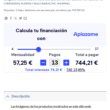
CORREDERAS
,
PUERTAS Y BALCONERAS
,
PVC
,
SHOPPING
Etiquetas:
2 hojas
,
balconera
,
con persiana pvc
,
corredera
,
pvc
,
PVCD0112
Descripción
Las imágenes de los productos mostrados en este sitio web