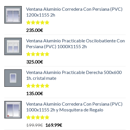
Ventana Aluminio Corredera Con Persiana (PVC)
1200x1155 2h
Valorado
235.00
€
con
5.00
de 5
Ventana Aluminio Practicable Oscilobatiente Con
Persiana (PVC) 1000X1155 2h
Valorado
325.00
€
con
5.00
de 5
Ventana Aluminio Practicable Derecha 500x600
1h. cristal mate
Valorado
135.00
€
con
5.00
de 5
Ventana Aluminio Corredera Con Persiana (PVC)
1000x1155 2h y Mosquitera de Regalo
Valorado
El
El
199.99
€
169.99
€
con
5.00