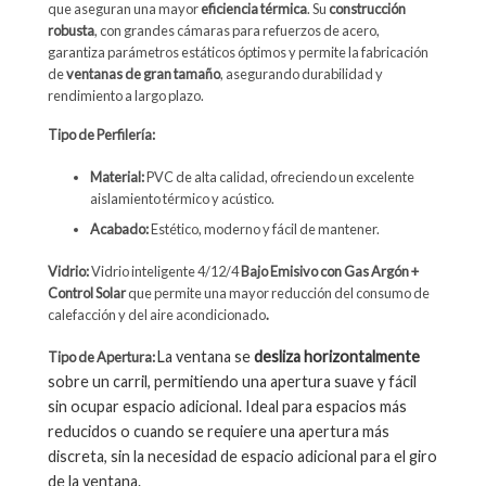
que aseguran una mayor
eficiencia térmica
. Su
construcción
robusta
, con grandes cámaras para refuerzos de acero,
garantiza parámetros estáticos óptimos y permite la fabricación
de
ventanas de gran tamaño
, asegurando durabilidad y
rendimiento a largo plazo.
Tipo de Perfilería:
Material:
PVC de alta calidad, ofreciendo un excelente
aislamiento térmico y acústico.
Acabado:
Estético, moderno y fácil de mantener.
Vidrio:
Vidrio inteligente 4/12/4
Bajo Emisivo con Gas Argón +
Control Solar
que permite una mayor reducción del consumo de
calefacción y del aire acondicionado
.
La ventana se
desliza horizontalmente
Tipo de Apertura:
sobre un carril, permitiendo una apertura suave y fácil
sin ocupar espacio adicional. Ideal para espacios más
reducidos o cuando se requiere una apertura más
discreta, sin la necesidad de espacio adicional para el giro
de la ventana.