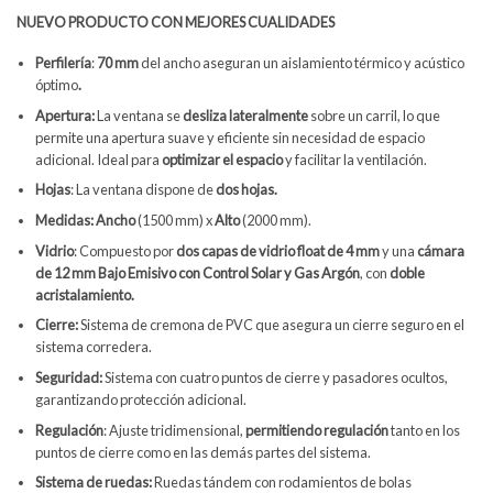
NUEVO PRODUCTO CON MEJORES CUALIDADES
Perfilería
:
70 mm
del ancho aseguran un aislamiento térmico y acústico
óptimo
.
Apertura:
La ventana se
desliza lateralmente
sobre un carril, lo que
permite una apertura suave y eficiente sin necesidad de espacio
adicional. Ideal para
optimizar el espacio
y facilitar la ventilación.
Hojas
: La ventana dispone de
dos hojas.
Medidas: Ancho
(1500 mm) x
Alto
(2000 mm).
Vidrio
: Compuesto por
dos capas de vidrio float de 4 mm
y una
cámara
de 12 mm Bajo Emisivo con Control Solar y
Gas Argón
, con
doble
acristalamiento.
Cierre:
Sistema de cremona de PVC que asegura un cierre seguro en el
sistema corredera.
Seguridad:
Sistema con cuatro puntos de cierre y pasadores ocultos,
garantizando protección adicional.
Regulación
: Ajuste tridimensional,
permitiendo regulación
tanto en los
puntos de cierre como en las demás partes del sistema.
Sistema de ruedas:
Ruedas tándem con rodamientos de bolas