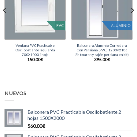
PVC
ALUMINIO
Ventana PVC Practicable
Balconera Aluminio Corredera
Oscilobatiente Izquierda
Con Persiana (PVC) 1200×2185
700X1000 1hoja
2h (marco y cajón persiana en kit)
150.00
€
395.00
€
NUEVOS
Balconera PVC Practicable Oscilobatiente 2
hojas 1500X2000
560.00
€
Balconera PVC Practicable Oscilobatiente 2