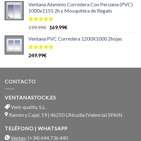
de 5
Ventana Aluminio Corredera Con Persiana (PVC)
1000x1155 2h y Mosquitera de Regalo
Valorado
El
El
199.99
€
169.99
€
con
5.00
precio
precio
de 5
Ventana PVC Corredera 1200X1000 2hojas
original
actual
era:
es:
199.99€.
169.99€.
Valorado
249.99
€
con
5.00
de 5
CONTACTO
VENTANASTOCK.ES
Vent-quality, S.L.
Ramón y Cajal, 19 | 46250 L'Alcudia (Valencia) SPAIN
TELÉFONO | WHATSAPP
Ventas
: (+34) 644.736.440