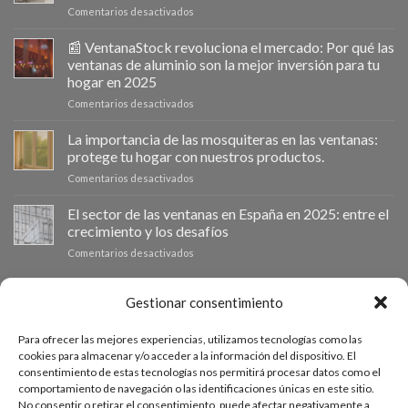
en
Comentarios desactivados
Ventanastock
impulsa
📰 VentanaStock revoluciona el mercado: Por qué las
el
ventanas de aluminio son la mejor inversión para tu
cambio
hogar en 2025
de
en
Comentarios desactivados
ventanas
📰
como
VentanaStock
clave
La importancia de las mosquiteras en las ventanas:
revoluciona
para
protege tu hogar con nuestros productos.
el
la
en
Comentarios desactivados
mercado:
eficiencia
La
Por
energética
importancia
El sector de las ventanas en España en 2025: entre el
qué
en
de
las
los
crecimiento y los desafíos
las
ventanas
hogares
en
Comentarios desactivados
mosquiteras
de
El
en
aluminio
sector
las
son
de
PRESUPUESTO A MEDIDA
Gestionar consentimiento
ventanas:
la
las
protege
mejor
ventanas
tu
inversión
Para ofrecer las mejores experiencias, utilizamos tecnologías como las
en
hogar
Si necesitas ventanas de otras medidas puedes solicitar un
para
cookies para almacenar y/o acceder a la información del dispositivo. El
España
con
tu
consentimiento de estas tecnologías nos permitirá procesar datos como el
presupuesto a medida desde nuestro formulario de solicitud
en
nuestros
hogar
comportamiento de navegación o las identificaciones únicas en este sitio.
2025:
productos.
de presupuesto.
en
No consentir o retirar el consentimiento, puede afectar negativamente a
entre