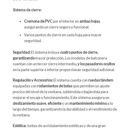
Sistema de cierre:
Cremona de PVC
por el interior en
ambas hojas
,
asegurando un cierre seguro y funcional.
Varios puntos de cierre en cada hoja para mayor
seguridad.
Seguridad:
El sistema incluye
cuatro puntos de cierre,
garantizando
mayor protección
.
Los modelos de balconera
cuentan con un tercer cierre intermedio
, y los pasadores ocultos
en la parte superior e inferior proporcionan seguridad adicional.
Regulación y Accesorios:
El sistema cuenta con
ruedas tándem
equipadas con
rodamientos de bolas
que permiten un ajuste
preciso del nivel de la ventana, subiéndola o bajándola para
mejorar el encaje y funcionamiento. Este sistema asegura un
deslizamiento suave
,
eficiente
y un
mantenimiento mínimo
a lo
largo del tiempo, garantizando la durabilidad y el rendimiento de
la ventana.
Estética:
Juntas de acristalamiento estéticas y de una gran