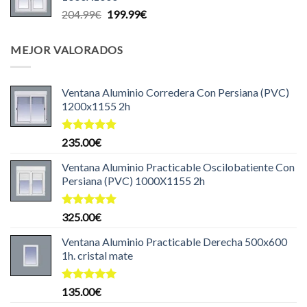
era:
es:
El
El
204.99
€
199.99
€
140.00€.
125.00€.
precio
precio
original
actual
MEJOR VALORADOS
era:
es:
204.99€.
199.99€.
Ventana Aluminio Corredera Con Persiana (PVC)
1200x1155 2h
Valorado
235.00
€
con
5.00
de 5
Ventana Aluminio Practicable Oscilobatiente Con
Persiana (PVC) 1000X1155 2h
Valorado
325.00
€
con
5.00
de 5
Ventana Aluminio Practicable Derecha 500x600
1h. cristal mate
Valorado
135.00
€
con
5.00