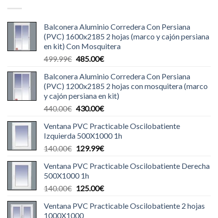
Balconera Aluminio Corredera Con Persiana
(PVC) 1600x2185 2 hojas (marco y cajón persiana
en kit) Con Mosquitera
El
El
499.99
€
485.00
€
precio
precio
Balconera Aluminio Corredera Con Persiana
original
actual
(PVC) 1200x2185 2 hojas con mosquitera (marco
era:
es:
y cajón persiana en kit)
499.99€.
485.00€.
El
El
440.00
€
430.00
€
precio
precio
Ventana PVC Practicable Oscilobatiente
original
actual
Izquierda 500X1000 1h
era:
es:
El
El
140.00
€
129.99
€
440.00€.
430.00€.
precio
precio
Ventana PVC Practicable Oscilobatiente Derecha
original
actual
500X1000 1h
era:
es:
El
El
140.00
€
125.00
€
140.00€.
129.99€.
precio
precio
Ventana PVC Practicable Oscilobatiente 2 hojas
original
actual
1000X1000