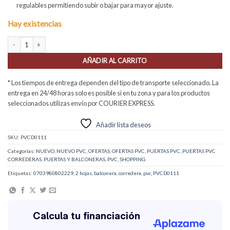
regulables permitiendo subir o bajar para mayor ajuste.
Hay existencias
Balconera PVC Corredera 1500X2000 2hojas cantidad
AÑADIR AL CARRITO
* Los tiempos de entrega dependen del tipo de transporte seleccionado. La
entrega en 24/48 horas solo es posible si en tu zona y para los productos
seleccionados utilizas envío por COURIER EXPRESS.
Añadir lista deseos
SKU:
PVCD0111
Categorías:
NUEVO
,
NUEVO PVC
,
OFERTAS
,
OFERTAS PVC
,
PUERTAS PVC
,
PUERTAS PVC
CORREDERAS
,
PUERTAS Y BALCONERAS
,
PVC
,
SHOPPING
Etiquetas:
0703980802229
,
2 hojas
,
balconera
,
corredera
,
pvc
,
PVCD0111