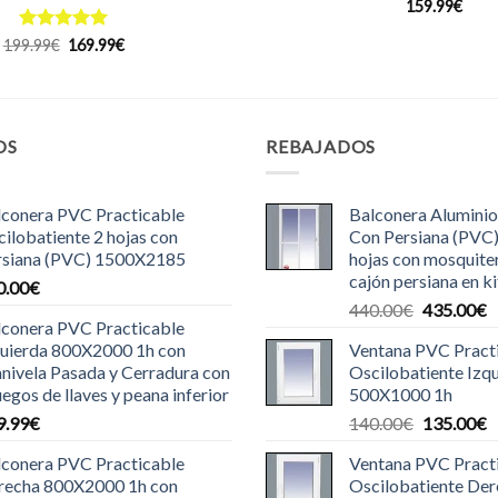
159.99
€
Valorado
El
El
199.99
€
169.99
€
precio
precio
con
5
de 5
original
actual
era:
es:
199.99€.
169.99€.
OS
REBAJADOS
lconera PVC Practicable
Balconera Aluminio
ilobatiente 2 hojas con
Con Persiana (PVC
rsiana (PVC) 1500X2185
hojas con mosquite
cajón persiana en ki
0.00
€
El
E
440.00
€
435.00
€
lconera PVC Practicable
precio
p
quierda 800X2000 1h con
Ventana PVC Pract
original
a
nivela Pasada y Cerradura con
Oscilobatiente Izq
era:
e
uegos de llaves y peana inferior
500X1000 1h
440.00€.
4
El
E
9.99
€
140.00
€
135.00
€
precio
p
lconera PVC Practicable
Ventana PVC Pract
original
a
recha 800X2000 1h con
Oscilobatiente De
era:
e