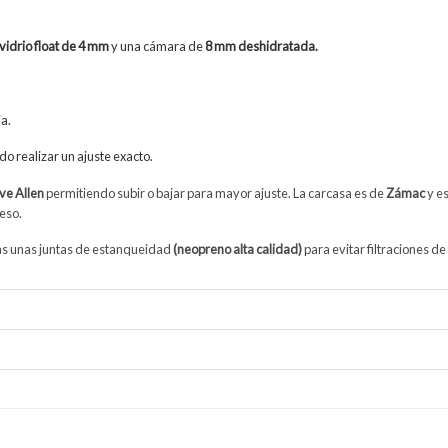
vidrio float de 4 mm
y una cámara de
8 mm deshidratada.
ja.
o realizar un ajuste exacto.
ave Allen
permitiendo subir o bajar para mayor ajuste. La carcasa es de
Zámac
y es
peso.
das unas juntas de estanqueidad
(neopreno alta calidad)
para evitar filtraciones d