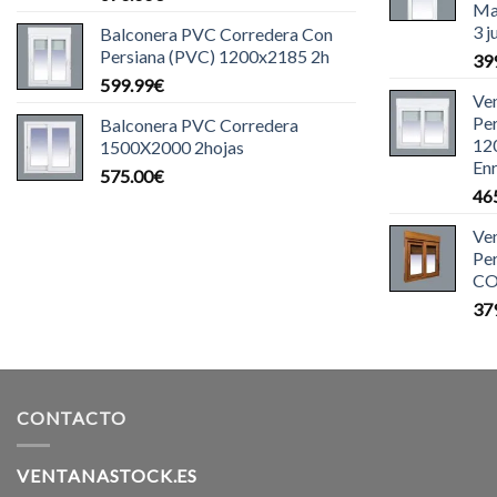
Ma
3 j
Balconera PVC Corredera Con
Persiana (PVC) 1200x2185 2h
39
599.99
€
Ve
Pe
Balconera PVC Corredera
12
1500X2000 2hojas
Enr
575.00
€
46
Ve
Pe
CO
37
CONTACTO
VENTANASTOCK.ES