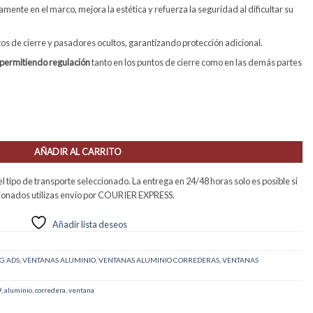
mente en el marco, mejora la estética y refuerza la seguridad al dificultar su
os de cierre y pasadores ocultos, garantizando protección adicional.
permitiendo regulación
tanto en los puntos de cierre como en las demás partes
0 2h cantidad
AÑADIR AL CARRITO
 tipo de transporte seleccionado. La entrega en 24/48 horas solo es posible si
ccionados utilizas envío por COURIER EXPRESS.
Añadir lista deseos
G ADS
,
VENTANAS ALUMINIO
,
VENTANAS ALUMINIO CORREDERAS
,
VENTANAS
9
,
aluminio
,
corredera
,
ventana