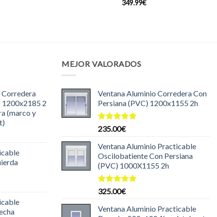
349.99
€
MEJOR VALORADOS
 Corredera
Ventana Aluminio Corredera Con
) 1200x2185 2
Persiana (PVC) 1200x1155 2h
ra (marco y
t)
Valorado
235.00
€
l
con
5.00
de 5
recio
Ventana Aluminio Practicable
icable
ctual
Oscilobatiente Con Persiana
uierda
s:
(PVC) 1000X1155 2h
35.00€.
l
Valorado
325.00
€
recio
con
5.00
icable
ctual
de 5
Ventana Aluminio Practicable
recha
s: