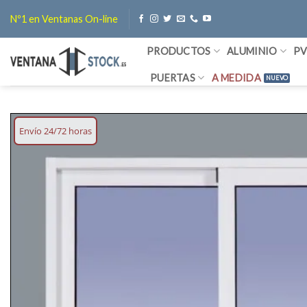
Saltar
Nº1 en Ventanas On-line
al
contenido
PRODUCTOS
ALUMINIO
P
PUERTAS
A MEDIDA
Envío 24/72 horas