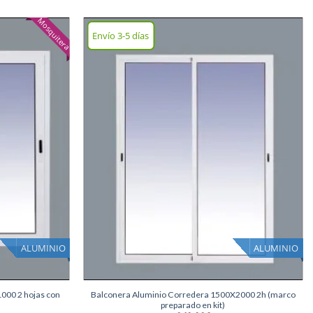
Mosquitera
Envío 3-5 días
Añadir
Añadir
lista
lista
deseos
deseos
ALUMINIO
ALUMINIO
+
000 2 hojas con
Balconera Aluminio Corredera 1500X2000 2h (marco
preparado en kit)