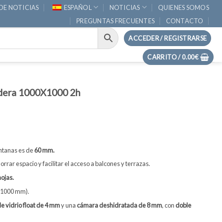
DE NOTICIAS
ESPAÑOL
NOTICIAS
QUIENES SOMOS
PREGUNTAS FRECUENTES
CONTACTO
ACCEDER / REGISTRARSE
CARRITO /
0.00
€
edera 1000X1000 2h
ntanas es de
60 mm.
rrar espacio y facilitar el acceso a balcones y terrazas.
ojas.
(1000 mm).
e vidrio float de 4 mm
y una
cámara deshidratada de 8 mm
, con
doble