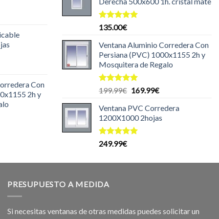
Derecha 500x600 1h. cristal mate
35.00€.
l
recio
Valorado
135.00
€
icable
con
5.00
ctual
de 5
jas
Ventana Aluminio Corredera Con
s:
Persiana (PVC) 1000x1155 2h y
30.00€.
Mosquitera de Regalo
l
recio
Corredera Con
ctual
Valorado
El
El
199.99
€
169.99
€
00x1155 2h y
s:
con
5.00
precio
precio
alo
de 5
99.99€.
Ventana PVC Corredera
original
actual
1200X1000 2hojas
era:
es:
l
199.99€.
169.99€.
recio
Valorado
249.99
€
ctual
con
5.00
de 5
s:
69.99€.
PRESUPUESTO A MEDIDA
Si necesitas ventanas de otras medidas puedes solicitar un