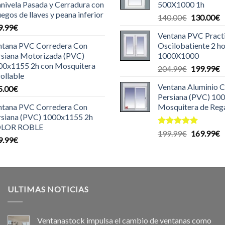
nivela Pasada y Cerradura con
500X1000 1h
140.00€.
1
uegos de llaves y peana inferior
El
E
140.00
€
130.00
€
9.99
€
precio
p
Ventana PVC Pract
original
a
ntana PVC Corredera Con
Oscilobatiente 2 ho
era:
e
rsiana Motorizada (PVC)
1000X1000
140.00€.
1
00x1155 2h con Mosquitera
El
E
204.99
€
199.99
€
ollable
precio
p
Ventana Aluminio 
5.00
€
original
a
Persiana (PVC) 10
era:
e
ntana PVC Corredera Con
Mosquitera de Reg
204.99€.
1
rsiana (PVC) 1000x1155 2h
LOR ROBLE
Valorado
El
E
199.99
€
169.99
€
9.99
€
con
5.00
precio
p
de 5
original
a
era:
e
199.99€.
1
ULTIMAS NOTICIAS
Ventanastock impulsa el cambio de ventanas como