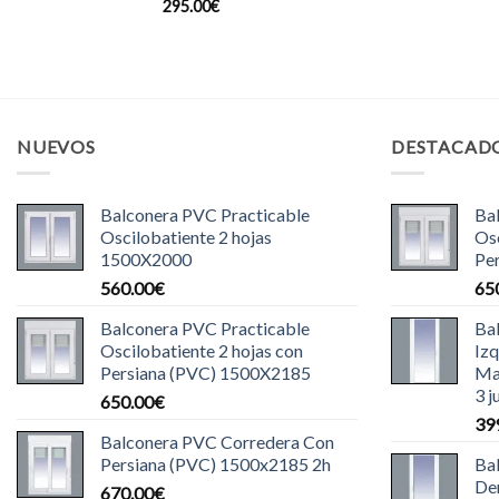
295.00
€
NUEVOS
DESTACAD
Balconera PVC Practicable
Ba
Oscilobatiente 2 hojas
Osc
1500X2000
Pe
560.00
€
65
Balconera PVC Practicable
Ba
Oscilobatiente 2 hojas con
Iz
Persiana (PVC) 1500X2185
Ma
3 j
650.00
€
39
Balconera PVC Corredera Con
Persiana (PVC) 1500x2185 2h
Ba
De
670.00
€