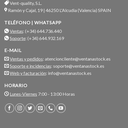
Vent-quality, S.L.
Ramón y Cajal, 19 | 46250 L'Alcudia (Valencia) SPAIN
TELÉFONO | WHATSAPP
Ventas
: (+34) 644.736.440
Soporte
: (+34) 644.932.169
E-MAIL
Ventas y pedidos
: atencioncliente@ventanastock.es
Soporte e incidencias
: soporte@ventanastock.es
Web y facturación
: info@ventanastock.es
HORARIO
Lunes-Viernes
7:00 - 13:00 Horas