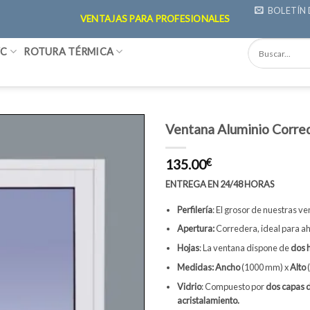
BOLETÍN 
VENTAJAS PARA PROFESIONALES
VC
ROTURA TÉRMICA
Ventana Aluminio Corr
Añadir
135.00
€
lista
ENTREGA EN 24/48 HORAS
deseos
Perfilería
:
El grosor de nuestras ve
Apertura:
Corredera, ideal para aho
Hojas
: La ventana dispone de
dos h
Medidas: Ancho
(1000 mm) x
Alto
Vidrio
: Compuesto por
dos capas d
acristalamiento.