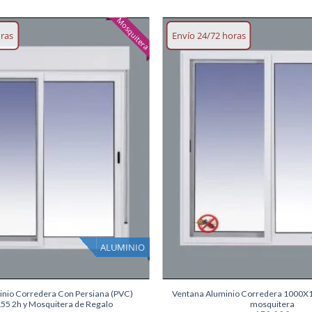
Mosquitera
oras
Envío 24/72 horas
Añadir
lista
deseos
ALUMINIO
+
inio Corredera Con Persiana (PVC)
Ventana Aluminio Corredera 1000X1
55 2h y Mosquitera de Regalo
mosquitera