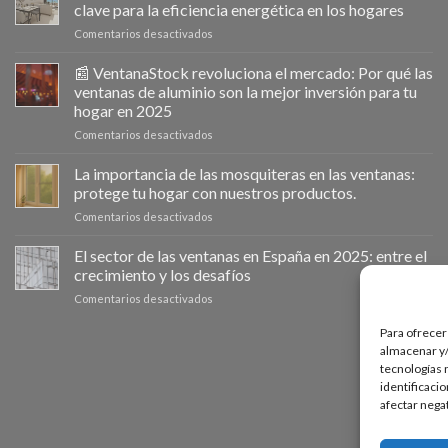
clave para la eficiencia energética en los hogares
en
Comentarios desactivados
Ventanastock
impulsa
📰 VentanaStock revoluciona el mercado: Por qué las
el
ventanas de aluminio son la mejor inversión para tu
cambio
hogar en 2025
de
en
Comentarios desactivados
ventanas
📰
como
VentanaStock
clave
La importancia de las mosquiteras en las ventanas:
revoluciona
para
protege tu hogar con nuestros productos.
el
la
en
Comentarios desactivados
mercado:
eficiencia
La
Por
energética
importancia
El sector de las ventanas en España en 2025: entre el
qué
en
de
las
los
crecimiento y los desafíos
las
ventanas
hogares
en
Comentarios desactivados
mosquiteras
de
El
en
aluminio
sector
Para ofrecer
las
son
de
almacenar y/
ventanas:
la
las
tecnologías 
protege
mejor
ventanas
tu
identificaci
inversión
en
hogar
afectar nega
para
España
con
tu
en
nuestros
hogar