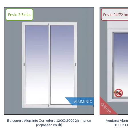
Envío 3-5 días
Envío 24/72 h
Añadir
lista
deseos
ALUMINIO
OFERTA
+
+
Balconera Aluminio Corredera 1200X2000 2h (marco
Ventana Alum
preparado en kit)
1000×11