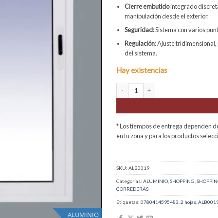
Cierre embutido
integrado discreta
manipulación desde el exterior.
Seguridad:
Sistema con varios punt
Regulación
: Ajuste tridimensional,
del sistema.
Hay existencias
Ventana Aluminio Corredera 1000X100
* Los tiempos de entrega dependen del
en tu zona y para los productos sele
SKU:
ALB0019
Categorías:
ALUMINIO
,
SHOPPING
,
SHOPPIN
CORREDERAS
Etiquetas:
0780414595483
,
2 hojas
,
ALB001
ALUMINIO