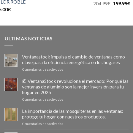
LOR ROBLE
El
E
204.99
€
199.99
€
5.00
€
precio
p
original
a
era:
e
204.99€.
1
ULTIMAS NOTICIAS
Ventanastock impulsa el cambio de ventanas como
clave para la eficiencia energética en los hogares
en
Comentarios desactivados
Ventanastock
impulsa
📰 VentanaStock revoluciona el mercado: Por qué las
el
ventanas de aluminio son la mejor inversión para tu
cambio
hogar en 2025
de
en
Comentarios desactivados
ventanas
📰
como
VentanaStock
clave
La importancia de las mosquiteras en las ventanas:
revoluciona
para
protege tu hogar con nuestros productos.
el
la
en
Comentarios desactivados
mercado:
eficiencia
La
Por
energética