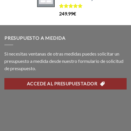
l
199.99€.
169.99€.
recio
Valorado
249.99
€
ctual
con
5.00
s:
de 5
99.99€.
PRESUPUESTO A MEDIDA
Si necesitas ventanas de otras medidas puedes solicitar un
presupuesto a medida desde nuestro formulario de solicitud
de presupuesto.
ACCEDE AL PRESUPUESTADOR