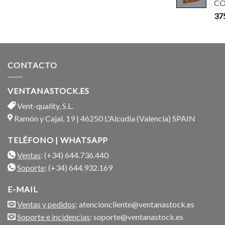
CO
37
CONTACTO
VENTANASTOCK.ES
Vent-quality, S.L.
Ramón y Cajal, 19 | 46250 L'Alcudia (Valencia) SPAIN
TELÉFONO | WHATSAPP
Ventas
: (+34) 644.736.440
Soporte
: (+34) 644.932.169
E-MAIL
Ventas y pedidos
: atencioncliente@ventanastock.es
Soporte e incidencias
: soporte@ventanastock.es