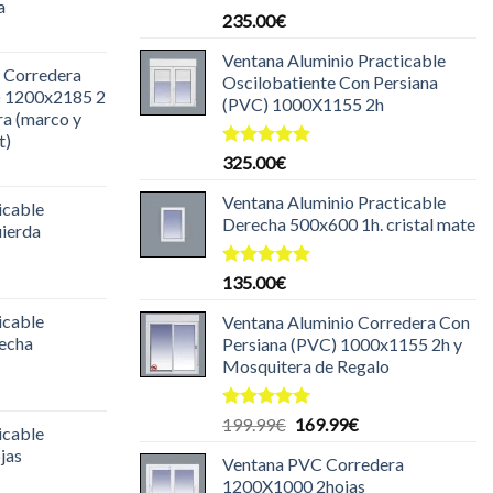
a
Valorado
235.00
€
l
con
5.00
de 5
recio
Ventana Aluminio Practicable
 Corredera
ctual
Oscilobatiente Con Persiana
) 1200x2185 2
s:
(PVC) 1000X1155 2h
ra (marco y
85.00€.
t)
Valorado
325.00
€
l
con
5.00
recio
de 5
Ventana Aluminio Practicable
icable
ctual
Derecha 500x600 1h. cristal mate
uierda
s:
30.00€.
l
Valorado
135.00
€
con
5.00
recio
de 5
icable
Ventana Aluminio Corredera Con
ctual
recha
Persiana (PVC) 1000x1155 2h y
s:
Mosquitera de Regalo
29.99€.
l
recio
Valorado
El
El
199.99
€
169.99
€
icable
ctual
con
5.00
precio
precio
jas
de 5
s:
Ventana PVC Corredera
original
actual
25.00€.
1200X1000 2hojas
era:
es: