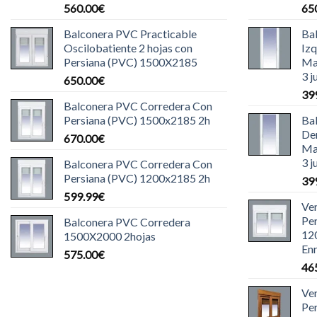
560.00
€
65
Balconera PVC Practicable
Ba
Oscilobatiente 2 hojas con
Iz
Persiana (PVC) 1500X2185
Ma
3 j
650.00
€
39
Balconera PVC Corredera Con
Persiana (PVC) 1500x2185 2h
Ba
De
670.00
€
Ma
3 j
Balconera PVC Corredera Con
Persiana (PVC) 1200x2185 2h
39
599.99
€
Ve
Pe
Balconera PVC Corredera
12
1500X2000 2hojas
Enr
575.00
€
46
Ve
Pe