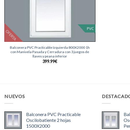
PVC
OFERTA
+
Balconera PVC Practicable Izquierda 800X2000 1h
con Manivela Pasada y Cerradura con 3 juegos de
llaves y peana inferior
399.99
€
NUEVOS
DESTACAD
Balconera PVC Practicable
Ba
Oscilobatiente 2 hojas
Osc
1500X2000
Pe