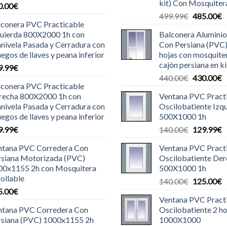
kit) Con Mosquiter
0.00
€
El
E
499.99
€
485.00
€
lconera PVC Practicable
precio
p
quierda 800X2000 1h con
Balconera Aluminio
original
a
nivela Pasada y Cerradura con
Con Persiana (PVC
era:
e
uegos de llaves y peana inferior
hojas con mosquite
499.99€.
4
cajón persiana en ki
9.99
€
El
E
440.00
€
430.00
€
lconera PVC Practicable
precio
p
recha 800X2000 1h con
Ventana PVC Pract
original
a
nivela Pasada y Cerradura con
Oscilobatiente Izq
era:
e
uegos de llaves y peana inferior
500X1000 1h
440.00€.
4
El
E
9.99
€
140.00
€
129.99
€
precio
p
ntana PVC Corredera Con
Ventana PVC Pract
original
a
rsiana Motorizada (PVC)
Oscilobatiente De
era:
e
00x1155 2h con Mosquitera
500X1000 1h
140.00€.
1
ollable
El
E
140.00
€
125.00
€
5.00
€
precio
p
Ventana PVC Pract
original
a
ntana PVC Corredera Con
Oscilobatiente 2 ho
era:
e
rsiana (PVC) 1000x1155 2h
1000X1000
140.00€.
1