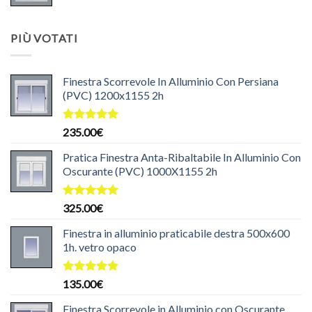
prezzo
prezzo
140.00€.
125.00€.
originale
attuale
era:
è:
PIÙ VOTATI
204.99€.
199.99€.
Finestra Scorrevole In Alluminio Con Persiana
(PVC) 1200x1155 2h
Valutato
235.00
€
5.00
su 5
Pratica Finestra Anta-Ribaltabile In Alluminio Con
Oscurante (PVC) 1000X1155 2h
Valutato
325.00
€
5.00
su 5
Finestra in alluminio praticabile destra 500x600
1h. vetro opaco
Valutato
135.00
€
5.00
su 5
Finestra Scorrevole in Alluminio con Oscurante