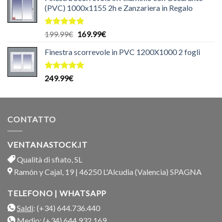
(PVC) 1000x1155 2h e Zanzariera in Regalo
Valutato
Il
Il
199.99
€
169.99
€
5.00
su 5
prezzo
prezzo
Finestra scorrevole in PVC 1200X1000 2 fogli
originale
attuale
era:
è:
199.99€.
169.99€.
Valutato
249.99
€
5.00
su 5
CONTATTO
VENTANASTOCK.IT
Qualità di sfiato, SL
Ramón y Cajal, 19 | 46250 L'Alcudia (Valencia) SPAGNA
TELEFONO | WHATSAPP
Saldi
: (+34) 644.736.440
Medio
: (+34) 644.932.169