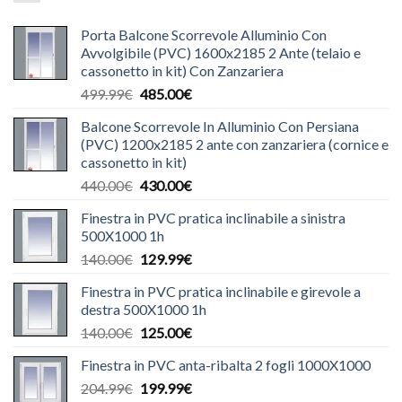
Porta Balcone Scorrevole Alluminio Con
Avvolgibile (PVC) 1600x2185 2 Ante (telaio e
cassonetto in kit) Con Zanzariera
Il
Il
499.99
€
485.00
€
prezzo
prezzo
Balcone Scorrevole In Alluminio Con Persiana
originale
attuale
(PVC) 1200x2185 2 ante con zanzariera (cornice e
era:
è:
cassonetto in kit)
499.99€.
485.00€.
Il
Il
440.00
€
430.00
€
prezzo
prezzo
Finestra in PVC pratica inclinabile a sinistra
originale
attuale
500X1000 1h
era:
è:
Il
Il
140.00
€
129.99
€
440.00€.
430.00€.
prezzo
prezzo
Finestra in PVC pratica inclinabile e girevole a
originale
attuale
destra 500X1000 1h
era:
è:
Il
Il
140.00
€
125.00
€
140.00€.
129.99€.
prezzo
prezzo
Finestra in PVC anta-ribalta 2 fogli 1000X1000
originale
attuale
Il
Il
204.99
€
era:
199.99
€
è: