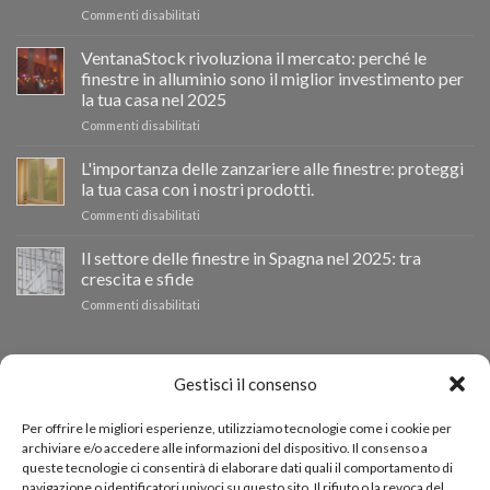
su
Commenti disabilitati
Ventanastock
impulsa
VentanaStock rivoluziona il mercato: perché le
el
finestre in alluminio sono il miglior investimento per
cambio
la tua casa nel 2025
de
su
Commenti disabilitati
ventanas
📰
como
VentanaStock
clave
L'importanza delle zanzariere alle finestre: proteggi
revoluciona
para
la tua casa con i nostri prodotti.
el
la
su
Commenti disabilitati
mercado:
eficiencia
La
Por
energética
importancia
Il settore delle finestre in Spagna nel 2025: tra
qué
en
de
las
los
crescita e sfide
las
ventanas
hogares
su
Commenti disabilitati
mosquiteras
de
El
en
aluminio
sector
las
son
de
BUDGET PERSONALIZZATO
ventanas:
la
las
protege
Gestisci il consenso
mejor
ventanas
tu
inversión
en
hogar
Se hai bisogno di finestre di altre dimensioni, puoi richiedere
para
Per offrire le migliori esperienze, utilizziamo tecnologie come i cookie per
España
con
tu
archiviare e/o accedere alle informazioni del dispositivo. Il consenso a
un preventivo personalizzato tramite il nostro modulo di
en
nuestros
hogar
queste tecnologie ci consentirà di elaborare dati quali il comportamento di
2025:
productos.
richiesta preventivo.
en
navigazione o identificatori univoci su questo sito. Il rifiuto o la revoca del
entre