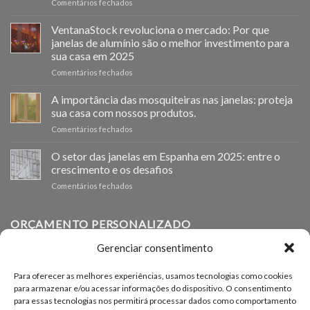
em
Comentários fechados
Ventanastock
impulsa
VentanaStock revoluciona o mercado: Por que
el
janelas de alumínio são o melhor investimento para
cambio
sua casa em 2025
de
em
Comentários fechados
ventanas
📰
como
VentanaStock
clave
A importância das mosquiteiras nas janelas: proteja
revoluciona
para
sua casa com nossos produtos.
el
la
em
Comentários fechados
mercado:
eficiencia
La
Por
energética
importancia
O setor das janelas em Espanha em 2025: entre o
qué
en
de
las
los
crescimento e os desafios
las
ventanas
hogares
em
Comentários fechados
mosquiteras
de
El
en
aluminio
sector
las
son
de
ORÇAMENTO PERSONALIZADO
ventanas:
la
las
protege
mejor
ventanas
tu
Gerenciar consentimento
inversión
en
hogar
Se precisar de janelas de outros tamanhos, você pode
para
España
con
tu
Para oferecer as melhores experiências, usamos tecnologias como cookies
solicitar um orçamento personalizado em nosso formulário
en
nuestros
hogar
para armazenar e/ou acessar informações do dispositivo. O consentimento
2025:
productos.
de solicitação de orçamento.
en
para essas tecnologias nos permitirá processar dados como comportamento
entre
2025