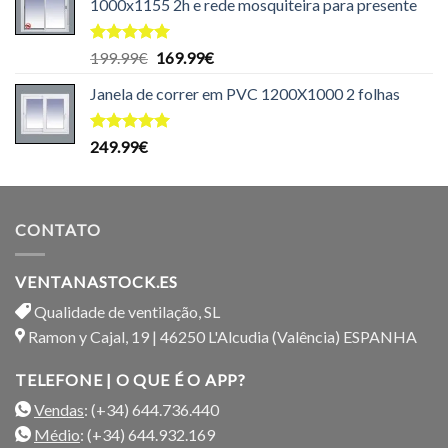
1000x1155 2h e rede mosquiteira para presente
Avaliação
O
O
199.99
€
169.99
€
5.00
de 5
preço
preço
Janela de correr em PVC 1200X1000 2 folhas
original
atual
era:
é:
199.99€.
169.99€.
Avaliação
249.99
€
5.00
de 5
CONTATO
VENTANASTOCK.ES
Qualidade de ventilação, SL
Ramon y Cajal, 19 | 46250 L'Alcudia (Valência) ESPANHA
TELEFONE | O QUE É O APP?
Vendas
: (+34) 644.736.440
Médio
: (+34) 644.932.169