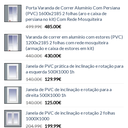
Porta Varanda de Correr Alumínio Com Persiana
(PVC) 1600x2185 2 folhas (aro e caixa de
persiana no kit) Com Rede Mosquiteira
O
O
499.99
€
485.00
€
preço
preço
Varanda de correr em alumínio com estores (PVC)
original
atual
1200x2185 2 folhas com rede mosquiteira
era:
é:
(armação e caixa de estores em kit)
499.99€.
485.00€.
O
O
440.00
€
430.00
€
preço
preço
Janela de PVC prática de inclinação e rotação para
original
atual
a esquerda 500X1000 1h
era:
é:
O
O
140.00
€
129.99
€
440.00€.
430.00€.
preço
preço
Janela de PVC de inclinação e rotação para a
original
atual
direita 500X1000 1h
era:
é:
O
O
140.00
€
125.00
€
140.00€.
129.99€.
preço
preço
Janela de PVC de inclinação e rotação 2 folhas
original
atual
1000X1000
era:
é:
O
O
204.99
€
199.99
€
140.00€.
125.00€.