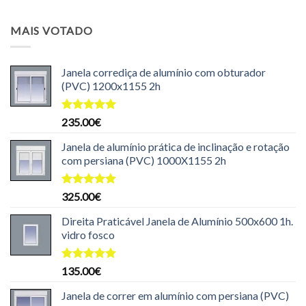
preço
preço
original
atual
MAIS VOTADO
era:
é:
204.99€.
199.99€.
Janela corrediça de alumínio com obturador
(PVC) 1200x1155 2h
Avaliação
235.00
€
5.00
de 5
Janela de alumínio prática de inclinação e rotação
com persiana (PVC) 1000X1155 2h
Avaliação
325.00
€
5.00
de 5
Direita Praticável Janela de Alumínio 500x600 1h.
vidro fosco
Avaliação
135.00
€
5.00
de 5
Janela de correr em alumínio com persiana (PVC)