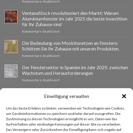
für
Kommentare deaktiviert
Ventanastock
impulsa
VentanaStock revolutioniert den Markt: Warum
el
Aluminiumfenster im Jahr 2025 die beste Investition
cambio
für Ihr Zuhause sind
de
für
Kommentare deaktiviert
ventanas
📰
como
VentanaStock
clave
Die Bedeutung von Moskitonetzen an Fenstern:
revoluciona
para
Schützen Sie Ihr Zuhause mit unseren Produkten.
el
la
für
Kommentare deaktiviert
mercado:
eficiencia
La
Por
energética
importancia
Der Fenstersektor in Spanien im Jahr 2025: zwischen
qué
en
de
las
los
Wachstum und Herausforderungen
las
ventanas
hogares
für
Kommentare deaktiviert
mosquiteras
de
El
en
aluminio
sector
las
son
de
INDIVIDUELLES BUDGET
Einwilligung verwalten
ventanas:
la
las
protege
mejor
ventanas
tu
inversión
Um das beste Erlebnis zu bieten, verwenden wir Technologien wie Cookies,
en
hogar
Wenn Sie Fenster anderer Größen benötigen, können Sie über
para
um Geräteinformationen zu speichern und/oder darauf zuzugreifen. Die
España
con
tu
Zustimmung zu diesen Technologien ermöglicht es uns, Daten wie das
unser Angebotsanfrageformular ein individuelles Angebot
en
nuestros
hogar
Surfverhalten oder eindeutige Kennungen auf dieser Site zu verarbeiten.
2025:
productos.
anfordern.
en
Das Verweigern oder Zurückziehen der Einwilligung kann sich negativ auf
entre
2025