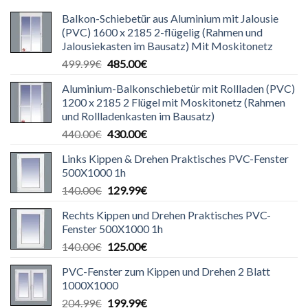
Balkon-Schiebetür aus Aluminium mit Jalousie
(PVC) 1600 x 2185 2-flügelig (Rahmen und
Jalousiekasten im Bausatz) Mit Moskitonetz
Ursprünglicher
Aktueller
499.99
€
485.00
€
Preis
Preis
Aluminium-Balkonschiebetür mit Rollladen (PVC)
war:
ist:
1200 x 2185 2 Flügel mit Moskitonetz (Rahmen
499.99€
485.00€.
und Rollladenkasten im Bausatz)
Ursprünglicher
Aktueller
440.00
€
430.00
€
Preis
Preis
Links Kippen & Drehen Praktisches PVC-Fenster
war:
ist:
500X1000 1h
440.00€
430.00€.
Ursprünglicher
Aktueller
140.00
€
129.99
€
Preis
Preis
Rechts Kippen und Drehen Praktisches PVC-
war:
ist:
Fenster 500X1000 1h
140.00€
129.99€.
Ursprünglicher
Aktueller
140.00
€
125.00
€
Preis
Preis
PVC-Fenster zum Kippen und Drehen 2 Blatt
war:
ist:
1000X1000
140.00€
125.00€.
Ursprünglicher
Aktueller
204.99
€
199.99
€