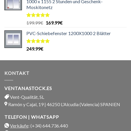
1000 x 1155 2 Stunden und Geschenk-
Moskitonetz
Bewertet
Ursprünglicher
Aktueller
199.99
€
169.99
€
mit
5.00
Preis
Preis
von 5
PVC-Schiebefenster 1200X1000 2 Blätter
war:
ist:
199.99€
169.99€.
Bewertet
249.99
€
mit
5.00
von 5
KONTAKT
VENTANASTOCK.ES
Vent-Qualität, SL
Ramón y Cajal, 19 | 46250 L'Alcudia (Valencia) SPANIEN
TELEFON | WHATSAPP
Verkäufe
: (+34) 644.736.440