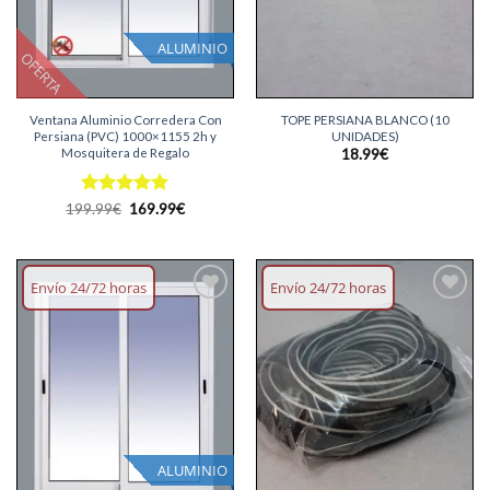
ALUMINIO
OFERTA
Ventana Aluminio Corredera Con
TOPE PERSIANA BLANCO (10
Persiana (PVC) 1000×1155 2h y
UNIDADES)
Mosquitera de Regalo
18.99
€
Valorado
El
El
199.99
€
169.99
€
precio
precio
con
5
de 5
original
actual
era:
es:
199.99€.
169.99€.
Envío 24/72 horas
Envío 24/72 horas
Añadir
Añadir
lista
lista
deseos
deseos
ALUMINIO