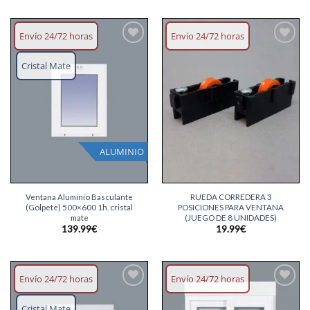
Envío 24/72 horas
Envío 24/72 horas
Añadir
Añadir
lista
lista
Cristal Mate
deseos
deseos
ALUMINIO
Ventana Aluminio Basculante
RUEDA CORREDERA 3
(Golpete) 500×600 1h. cristal
POSICIONES PARA VENTANA
mate
(JUEGO DE 8 UNIDADES)
139.99
€
19.99
€
Envío 24/72 horas
Envío 24/72 horas
Añadir
Añadir
lista
lista
Cristal Mate