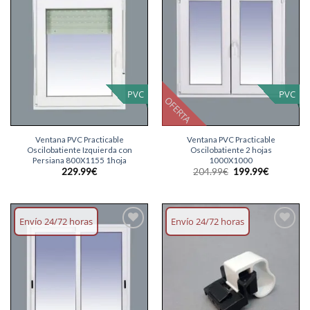
lista
lista
deseos
deseos
PVC
PVC
OFERTA
Ventana PVC Practicable
Ventana PVC Practicable
Oscilobatiente Izquierda con
Oscilobatiente 2 hojas
Persiana 800X1155 1hoja
1000X1000
El
El
229.99
€
204.99
€
199.99
€
precio
precio
original
actual
era:
es:
204.99€.
199.99€.
Envío 24/72 horas
Envío 24/72 horas
Añadir
Añadir
lista
lista
deseos
deseos