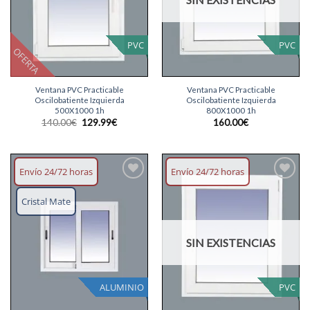
PVC
PVC
OFERTA
Ventana PVC Practicable
Ventana PVC Practicable
Oscilobatiente Izquierda
Oscilobatiente Izquierda
500X1000 1h
800X1000 1h
El
El
140.00
€
129.99
€
160.00
€
precio
precio
original
actual
era:
es:
140.00€.
129.99€.
Envío 24/72 horas
Envío 24/72 horas
Añadir
Añadir
lista
lista
Cristal Mate
deseos
deseos
SIN EXISTENCIAS
ALUMINIO
PVC