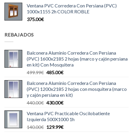
Ventana PVC Corredera Con Persiana (PVC)
1000x1155 2h COLOR ROBLE
375.00
€
REBAJADOS
Balconera Aluminio Corredera Con Persiana
(PVC) 1600x2185 2 hojas (marco y cajón persiana
en kit) Con Mosquitera
El
El
499.99
€
485.00
€
precio
precio
Balconera Aluminio Corredera Con Persiana
original
actual
(PVC) 1200x2185 2 hojas con mosquitera (marco
era:
es:
y cajón persiana en kit)
499.99€.
485.00€.
El
El
440.00
€
430.00
€
precio
precio
Ventana PVC Practicable Oscilobatiente
original
actual
Izquierda 500X1000 1h
era:
es:
El
El
140.00
€
129.99
€
440.00€.
430.00€.
precio
precio