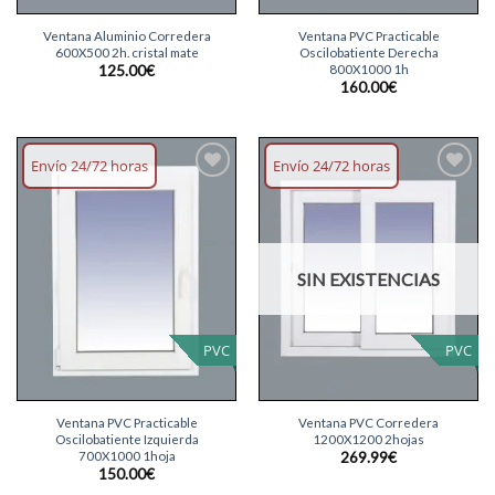
Ventana Aluminio Corredera
Ventana PVC Practicable
600X500 2h. cristal mate
Oscilobatiente Derecha
800X1000 1h
125.00
€
160.00
€
Envío 24/72 horas
Envío 24/72 horas
Añadir
Añadir
lista
lista
deseos
deseos
SIN EXISTENCIAS
PVC
PVC
Ventana PVC Practicable
Ventana PVC Corredera
Oscilobatiente Izquierda
1200X1200 2hojas
700X1000 1hoja
269.99
€
150.00
€