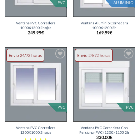
PVC
ALUMINIO
Ventana PVC Corredera
Ventana Aluminio Corredera
1000X1200 2hojas
1000X1200 2h
249.99
€
169.99
€
Envío 24/72 horas
Envío 24/72 horas
Añadir
Añadir
lista
lista
deseos
deseos
PVC
PVC
Ventana PVC Corredera
Ventana PVC Corredera Con
1200X1000 2hojas
Persiana (PVC) 1200×1155 2h
330.00
€