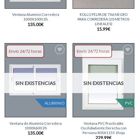
Ventana Aluminio Corredera
ROLLO FELPA DE 7X6 NEGRO
1000X1000 2h
PARA CORREDERA (20 METROS
LINEALES)
135.00
€
15.99
€
Envío 24/72 horas
Envío 24/72 horas
Añadir
Añadir
lista
lista
deseos
deseos
SIN EXISTENCIAS
SIN EXISTENCIAS
ALUMINIO
PVC
Ventana de Aluminio Corredera
Ventana PVC Practicable
1000X600 2h
Oscilobatiente Derecha con
Persiana 800X1155 1hoja
135.00
€
229.99
€