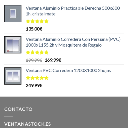
con
5.00
de 5
Ventana Aluminio Practicable Derecha 500x600
1h. cristal mate
Valorado
135.00
€
con
5.00
de 5
Ventana Aluminio Corredera Con Persiana (PVC)
1000x1155 2h y Mosquitera de Regalo
Valorado
El
El
199.99
€
169.99
€
con
5.00
precio
precio
de 5
Ventana PVC Corredera 1200X1000 2hojas
original
actual
era:
es:
199.99€.
169.99€.
Valorado
249.99
€
con
5.00
de 5
CONTACTO
VENTANASTOCK.ES