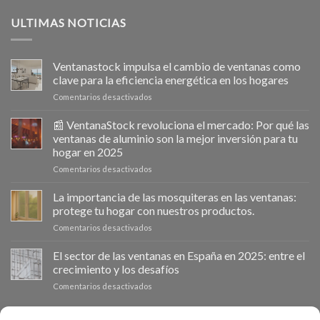
ULTIMAS NOTICIAS
Ventanastock impulsa el cambio de ventanas como
clave para la eficiencia energética en los hogares
en
Comentarios desactivados
Ventanastock
impulsa
📰 VentanaStock revoluciona el mercado: Por qué las
el
ventanas de aluminio son la mejor inversión para tu
cambio
hogar en 2025
de
en
Comentarios desactivados
ventanas
📰
como
VentanaStock
clave
La importancia de las mosquiteras en las ventanas:
revoluciona
para
protege tu hogar con nuestros productos.
el
la
en
Comentarios desactivados
mercado:
eficiencia
La
Por
energética
importancia
El sector de las ventanas en España en 2025: entre el
qué
en
de
las
los
crecimiento y los desafíos
las
ventanas
hogares
en
Comentarios desactivados
mosquiteras
de
El
en
aluminio
sector
las
son