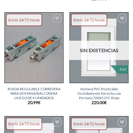
Envío 24/72 horas
Envío 24/72 horas
Añadir
Añadir
lista
lista
deseos
deseos
SIN EXISTENCIAS
PVC
RUEDA REGULABLE CORREDERA
Ventana PVC Practicable
PARA VENTANA/BALCONERA
Oscilobatiente Derecha con
(JUEGO DE 4 UNIDADES)
Persiana 700X1155 1hoja
20.99
€
220.00
€
Envío 24/72 horas
Envío 24/72 horas
Añadir
Añadir