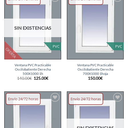
Añadir
Añadir
lista
lista
deseos
deseos
SIN EXISTENCIAS
PVC
PVC
OFERTA
Ventana PVC Practicable
Ventana PVC Practicable
Oscilobatiente Derecha
Oscilobatiente Derecha
500X1000 1h
700X1000 1hoja
El
El
140.00
€
125.00
€
150.00
€
precio
precio
original
actual
era:
es:
140.00€.
125.00€.
Envío 24/72 horas
Envío 24/72 horas
Añadir
Añadir
lista
lista
deseos
deseos
SIN EXISTENCIAS