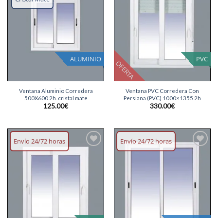
deseos
deseos
ALUMINIO
PVC
OFERTA
Ventana Aluminio Corredera
Ventana PVC Corredera Con
500X600 2h. cristal mate
Persiana (PVC) 1000×1355 2h
125.00
€
330.00
€
Envío 24/72 horas
Envío 24/72 horas
Añadir
Añadir
lista
lista
deseos
deseos