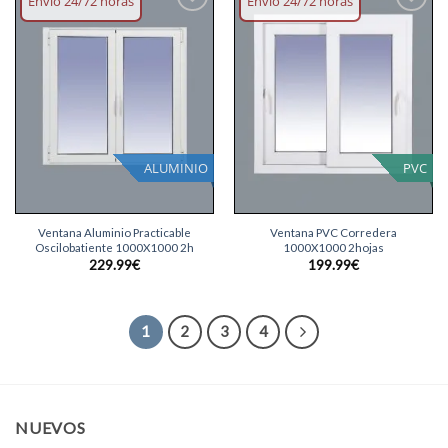
Envío 24/72 horas
Envío 24/72 horas
Añadir
Añadir
lista
lista
deseos
deseos
ALUMINIO
PVC
Ventana Aluminio Practicable
Ventana PVC Corredera
Oscilobatiente 1000X1000 2h
1000X1000 2hojas
229.99
€
199.99
€
1
2
3
4
NUEVOS