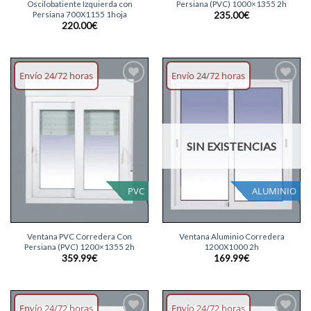
Oscilobatiente Izquierda con
Persiana (PVC) 1000×1355 2h
Persiana 700X1155 1hoja
235.00
€
220.00
€
Envío 24/72 horas
Envío 24/72 horas
Añadir
Añadir
lista
lista
deseos
deseos
SIN EXISTENCIAS
PVC
ALUMINIO
Ventana PVC Corredera Con
Ventana Aluminio Corredera
Persiana (PVC) 1200×1355 2h
1200X1000 2h
359.99
€
169.99
€
Envío 24/72 horas
Envío 24/72 horas