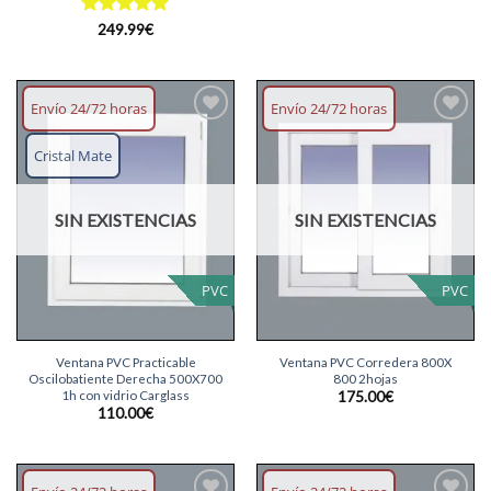
Valorado
249.99
€
con
5
de 5
Envío 24/72 horas
Envío 24/72 horas
Añadir
Añadir
lista
lista
Cristal Mate
deseos
deseos
SIN EXISTENCIAS
SIN EXISTENCIAS
PVC
PVC
Ventana PVC Practicable
Ventana PVC Corredera 800X
Oscilobatiente Derecha 500X700
800 2hojas
1h con vidrio Carglass
175.00
€
110.00
€