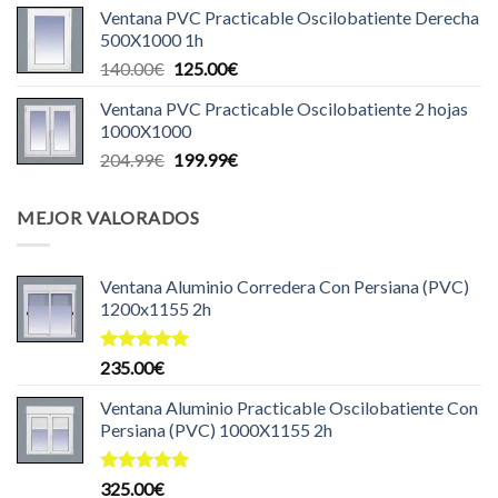
Ventana PVC Practicable Oscilobatiente Derecha
original
actual
500X1000 1h
era:
es:
El
El
140.00
€
125.00
€
140.00€.
129.99€.
precio
precio
Ventana PVC Practicable Oscilobatiente 2 hojas
original
actual
1000X1000
era:
es:
El
El
204.99
€
199.99
€
140.00€.
125.00€.
precio
precio
original
actual
MEJOR VALORADOS
era:
es:
204.99€.
199.99€.
Ventana Aluminio Corredera Con Persiana (PVC)
1200x1155 2h
Valorado
235.00
€
con
5.00
de 5
Ventana Aluminio Practicable Oscilobatiente Con
Persiana (PVC) 1000X1155 2h
Valorado
325.00
€