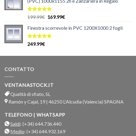
(PVC) 1000x1155 2h e Zanzariera in Regalo
Valutato
Il
Il
199.99
€
169.99
€
5.00
su 5
prezzo
prezzo
Finestra scorrevole in PVC 1200X1000 2 fogli
originale
attuale
era:
è:
199.99€.
169.99€.
Valutato
249.99
€
5.00
su 5
CONTATTO
VENTANASTOCK.IT
Qualità di sfiato, SL
Ramón y Cajal, 19 | 46250 L'Alcudia (Valencia) SPAGNA
TELEFONO | WHATSAPP
Saldi
: (+34) 644.736.440
Medio
: (+34) 644.932.169