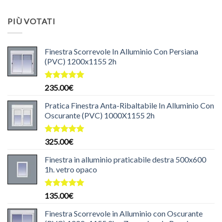
originale
attuale
era:
è:
PIÙ VOTATI
204.99€.
199.99€.
Finestra Scorrevole In Alluminio Con Persiana
(PVC) 1200x1155 2h
Valutato
235.00
€
5.00
su 5
Pratica Finestra Anta-Ribaltabile In Alluminio Con
Oscurante (PVC) 1000X1155 2h
Valutato
325.00
€
5.00
su 5
Finestra in alluminio praticabile destra 500x600
1h. vetro opaco
Valutato
135.00
€
5.00
su 5
Finestra Scorrevole in Alluminio con Oscurante