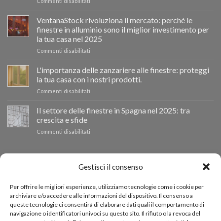
su
Commenti disabilitati
Ventanastock
impulsa
VentanaStock rivoluziona il mercato: perché le
el
finestre in alluminio sono il miglior investimento per
cambio
la tua casa nel 2025
de
su
Commenti disabilitati
ventanas
📰
como
VentanaStock
clave
L'importanza delle zanzariere alle finestre: proteggi
revoluciona
para
la tua casa con i nostri prodotti.
el
la
su
Commenti disabilitati
mercado:
eficiencia
La
Por
energética
importancia
Il settore delle finestre in Spagna nel 2025: tra
qué
en
de
las
los
crescita e sfide
las
ventanas
hogares
su
Commenti disabilitati
mosquiteras
de
El
en
aluminio
sector
las
son
de
BUDGET PERSONALIZZATO
ventanas:
la
las
Gestisci il consenso
protege
mejor
ventanas
tu
inversión
en
hogar
Se hai bisogno di finestre di altre dimensioni, puoi richiedere
para
Per offrire le migliori esperienze, utilizziamo tecnologie come i cookie per
España
con
tu
archiviare e/o accedere alle informazioni del dispositivo. Il consenso a
un preventivo personalizzato tramite il nostro modulo di
en
nuestros
hogar
queste tecnologie ci consentirà di elaborare dati quali il comportamento di
2025:
productos.
richiesta preventivo.
en
navigazione o identificatori univoci su questo sito. Il rifiuto o la revoca del
entre
2025