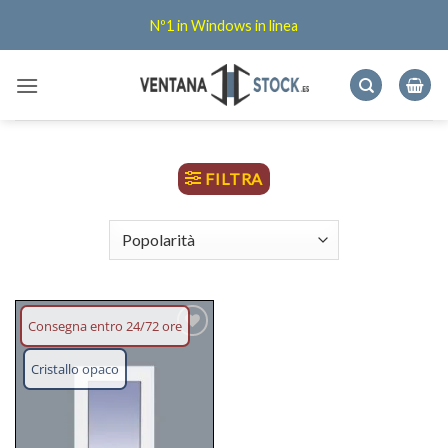
Salta
Nº1 in Windows in linea
ai
contenuti
FILTRA
Consegna entro 24/72 ore
Aggiungi
lista dei
Cristallo opaco
desideri