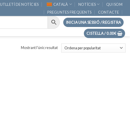
UTLLETÍ DE NOTÍCIES
CATALÀ
NOTÍCIES
QUI SOM
PREGUNTES FREQÜENTS
CONTACTE
INICIA UNA SESSIÓ / REGISTRA
CISTELLA /
0.00
€
Mostrant l'únic resultat