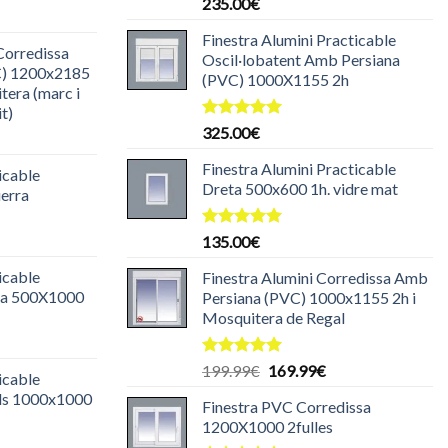
Puntuat
235.00
€
l
amb
5.00
de 5
reu
Finestra Alumini Practicable
Corredissa
ctual
Oscil·lobatent Amb Persiana
C) 1200x2185
s:
(PVC) 1000X1155 2h
tera (marc i
85.00€.
it)
Puntuat
325.00
€
l
amb
5.00
reu
de 5
Finestra Alumini Practicable
icable
ctual
Dreta 500x600 1h. vidre mat
uerra
s:
30.00€.
l
Puntuat
135.00
€
amb
5.00
reu
de 5
icable
Finestra Alumini Corredissa Amb
ctual
eta 500X1000
Persiana (PVC) 1000x1155 2h i
s:
Mosquitera de Regal
29.99€.
l
reu
Puntuat
El
El
199.99
€
169.99
€
icable
ctual
amb
5.00
preu
preu
ulls 1000x1000
de 5
s:
Finestra PVC Corredissa
original
actual
l
25.00€.
1200X1000 2fulles
era:
és:
reu