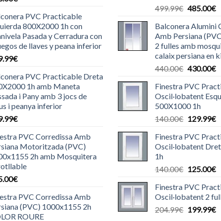
El
E
499.99
€
485.00
€
lconera PVC Practicable
preu
p
quierda 800X2000 1h con
Balconera Alumini 
original
a
nivela Pasada y Cerradura con
Amb Persiana (PV
era:
é
uegos de llaves y peana inferior
2 fulles amb mosqui
499.99€.
4
calaix persiana en k
9.99
€
El
E
440.00
€
430.00
€
lconera PVC Practicable Dreta
preu
p
0X2000 1h amb Maneta
Finestra PVC Pract
original
a
sada i Pany amb 3 jocs de
Oscil·lobatent Esq
era:
é
us i peanya inferior
500X1000 1h
440.00€.
4
El
E
9.99
€
140.00
€
129.99
€
preu
p
nestra PVC Corredissa Amb
Finestra PVC Pract
original
a
rsiana Motoritzada (PVC)
Oscil·lobatent Dr
era:
é
00x1155 2h amb Mosquitera
1h
140.00€.
1
otllable
El
E
140.00
€
125.00
€
5.00
€
preu
p
Finestra PVC Pract
original
a
nestra PVC Corredissa Amb
Oscil·lobatent 2 f
era:
é
rsiana (PVC) 1000x1155 2h
El
E
204.99
€
199.99
€
140.00€.
1
LOR ROURE
preu
p