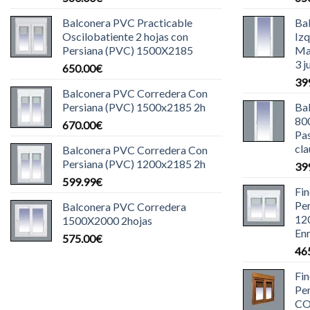
Balconera PVC Practicable
Ba
Oscilobatiente 2 hojas con
Iz
Persiana (PVC) 1500X2185
Ma
3 j
650.00
€
39
Balconera PVC Corredera Con
Persiana (PVC) 1500x2185 2h
Ba
80
670.00
€
Pas
cla
Balconera PVC Corredera Con
Persiana (PVC) 1200x2185 2h
39
599.99
€
Fi
Pe
Balconera PVC Corredera
12
1500X2000 2hojas
Enr
575.00
€
46
Fi
Pe
CO