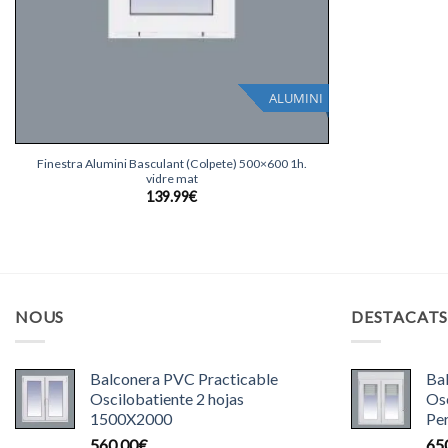
ALUMINI
+
Finestra Alumini Basculant (Colpete) 500×600 1h.
vidre mat
139.99
€
NOUS
DESTACAT
Balconera PVC Practicable
Ba
Oscilobatiente 2 hojas
Osc
1500X2000
Pe
560.00
€
65