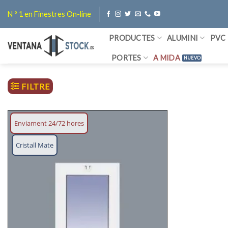
Skip
N º 1 en Finestres On-line
to
content
PRODUCTES
ALUMINI
PVC
PORTES
A MIDA
FILTRE
Enviament 24/72 hores
Afegeix
Cristall Mate
llista
desitjos