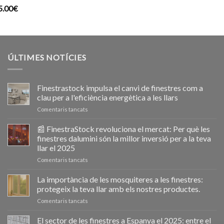
5.00
€
original
a
era:
é
204.99€.
1
ÚLTIMES NOTÍCIES
Finestrastock impulsa el canvi de finestres com a
clau per a l'eficiència energètica a les llars
a
Comentaris tancats
Ventanastock
impulsa
📰 FinestraStock revoluciona el mercat: Per què les
el
finestres dalumini són la millor inversió per a la teva
cambio
llar el 2025
de
a
Comentaris tancats
ventanas
📰
como
VentanaStock
clave
La importància de les mosquiteres a les finestres:
revoluciona
para
protegeix la teva llar amb els nostres productes.
el
la
a
Comentaris tancats
mercado:
eficiencia
La
Por
energética
importancia
El sector de les finestres a Espanya el 2025: entre el
qué
en