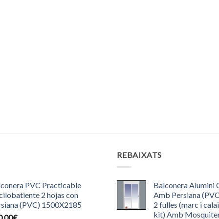
S
REBAIXATS
lconera PVC Practicable
Balconera Alumini 
ilobatiente 2 hojas con
Amb Persiana (PV
rsiana (PVC) 1500X2185
2 fulles (marc i cala
kit) Amb Mosquite
0.00
€