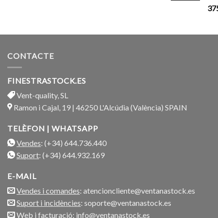
37
CONTACTE
FINESTRASTOCK.ES
Vent-quality, SL
Ramon i Cajal, 19 | 46250 L'Alcúdia (València) SPAIN
TELÈFON | WHATSAPP
Vendes
: (+34) 644.736.440
Suport
: (+34) 644.932.169
E-MAIL
Vendes i comandes
: atencioncliente@ventanastock.es
Suport i incidències
: soporte@ventanastock.es
Web i facturació
: info@ventanastock.es