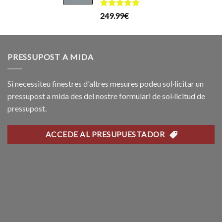
199.99€.
169.99€.
ctual
Puntuat
249.99
€
s:
amb
5.00
99.99€.
de 5
PRESSUPOST A MIDA
Si necessiteu finestres d'altres mesures podeu sol·licitar un
pressupost a mida des del nostre formulari de sol·licitud de
pressupost.
ACCEDE AL PRESUPUESTADOR