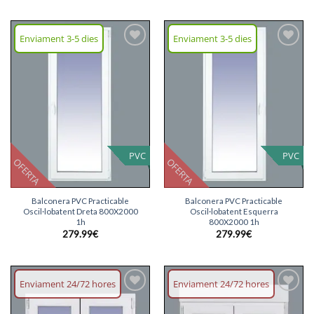
Enviament 3-5 dies
Enviament 3-5 dies
Afegeix
Afegeix
llista
llista
desitjos
desitjos
PVC
PVC
OFERTA
OFERTA
Balconera PVC Practicable
Balconera PVC Practicable
Oscil·lobatent Dreta 800X2000
Oscil·lobatent Esquerra
1h
800X2000 1h
279.99
€
279.99
€
Enviament 24/72 hores
Enviament 24/72 hores
Afegeix
Afegeix
llista
llista