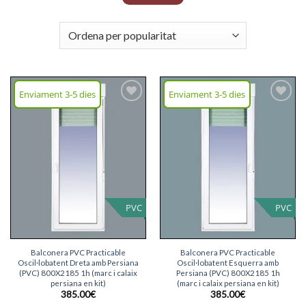
Finestres PVC Color Roure
Portes Balconeres PVC
Enviament 3-5 dies
Enviament 3-5 dies
Afegeix
Afegeix
llista
llista
desitjos
desitjos
PVC
PVC
Balconera PVC Practicable
Balconera PVC Practicable
Oscil·lobatent Dreta amb Persiana
Oscil·lobatent Esquerra amb
(PVC) 800X2185 1h (marc i calaix
Persiana (PVC) 800X2185 1h
persiana en kit)
(marc i calaix persiana en kit)
385.00
€
385.00
€