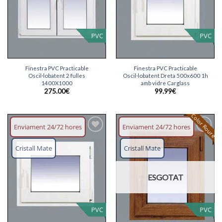
PVC
PVC
Finestra PVC Practicable
Finestra PVC Practicable
Oscil·lobatent 2 fulles
Oscil·lobatent Dreta 500x600 1h
1400X1000
amb vidre Carglass
275.00
€
99.99
€
Color Roure
Enviament 24/72 hores
Enviament 24/72 hores
Afegeix
Afegeix
llista
llista
Cristall Mate
Cristall Mate
desitjos
desitjos
ESGOTAT
PVC
PVC