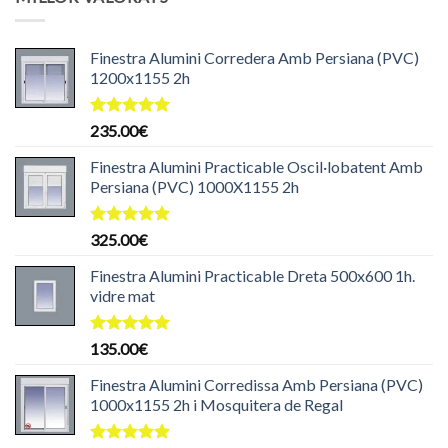
era:
és:
199.99€.
169.99€.
Finestra Alumini Corredera Amb Persiana (PVC)
1200x1155 2h
Puntuat
235.00
€
amb
5.00
de 5
Finestra Alumini Practicable Oscil·lobatent Amb
Persiana (PVC) 1000X1155 2h
Puntuat
325.00
€
amb
5.00
de 5
Finestra Alumini Practicable Dreta 500x600 1h.
vidre mat
Puntuat
135.00
€
amb
5.00
de 5
Finestra Alumini Corredissa Amb Persiana (PVC)
1000x1155 2h i Mosquitera de Regal