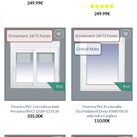
249.99
€
Puntuat
249.99
€
amb
5
de
5
Enviament 24/72 hores
Enviament 24/72 hores
Afegeix
Afegeix
llista
llista
Cristall Mate
desitjos
desitjos
PVC
PVC
Finestra PVC Corredissa Amb
Finestra PVC Practicable
Persiana (PVC) 1200×1155 2h
Oscil·lobatent Dreta 500X700 1h
amb vidre Carglass
335.00
€
110.00
€