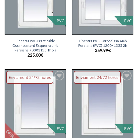
PVC
PVC
Finestra PVC Practicable
Finestra PVC Corredissa Amb
Oscil·lobatent Esquerra amb
Persiana (PVC) 1200×1355 2h
Persiana 700X1155 1hoja
359.99
€
225.00
€
Enviament 24/72 hores
Enviament 24/72 hores
Afegeix
Afegeix
llista
llista
desitjos
desitjos
PVC
PVC
OFERTA