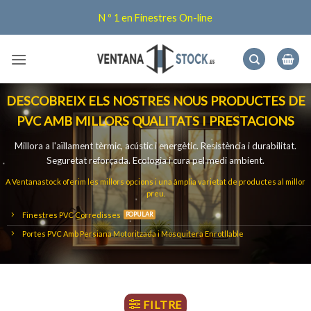
Skip
N º 1 en Finestres On-line
to
content
DESCOBREIX ELS NOSTRES NOUS PRODUCTES DE
PVC AMB MILLORS QUALITATS I PRESTACIONS
Millora a l'aïllament tèrmic, acústic i energètic.
Resistència i durabilitat.
Seguretat reforçada.
Ecologia i cura pel medi ambient.
A Ventanastock oferim les millors opcions i una àmplia varietat de productes al millor
preu
.
Finestres PVC Corredisses
Portes PVC Amb Persiana Motoritzada i Mosquitera Enrotllable
Finestres PVC Oscil·lobatents
Finestres PVC Amb Persiana Motoritzada i Mosquitera Enrotllable
FILTRE