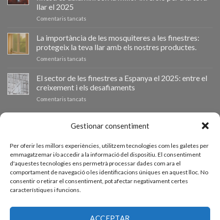
cambio
llar el 2025
de
a
Comentaris tancats
ventanas
📰
como
VentanaStock
clave
La importància de les mosquiteres a les finestres:
revoluciona
para
protegeix la teva llar amb els nostres productes.
el
la
a
Comentaris tancats
mercado:
eficiencia
La
Por
energética
importancia
El sector de les finestres a Espanya el 2025: entre el
qué
en
de
las
los
creixement i els desafiaments
las
ventanas
hogares
a
Comentaris tancats
mosquiteras
de
El
en
aluminio
sector
las
son
de
PRESSUPOST A MIDA
Gestionar consentiment
ventanas:
la
las
protege
mejor
ventanas
tu
inversión
Per oferir les millors experiències, utilitzem tecnologies com les galetes per
en
hogar
Si necessiteu finestres d'altres mesures podeu sol·licitar un
para
emmagatzemar i/o accedir a la informació del dispositiu. El consentiment
España
con
tu
d'aquestes tecnologies ens permetrà processar dades com ara el
pressupost a mida des del nostre formulari de sol·licitud de
en
nuestros
hogar
comportament de navegació o les identificacions úniques en aquest lloc. No
2025:
productos.
pressupost.
en
consentir o retirar el consentiment, pot afectar negativament certes
entre
2025
característiques i funcions.
el
crecimiento
ACCEDE AL PRESUPUESTADOR
y
los
ACCEPTAR