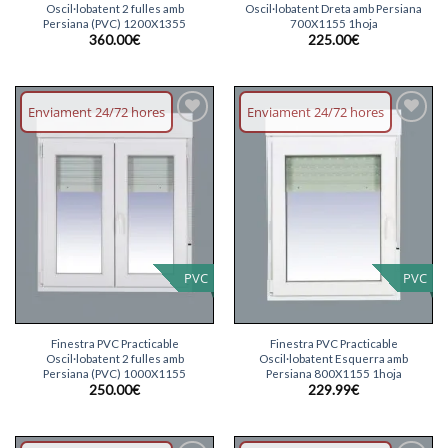
Oscil·lobatent 2 fulles amb
Oscil·lobatent Dreta amb Persiana
Persiana (PVC) 1200X1355
700X1155 1hoja
360.00
€
225.00
€
Enviament 24/72 hores
Enviament 24/72 hores
Afegeix
Afegeix
llista
llista
desitjos
desitjos
PVC
PVC
Finestra PVC Practicable
Finestra PVC Practicable
Oscil·lobatent 2 fulles amb
Oscil·lobatent Esquerra amb
Persiana (PVC) 1000X1155
Persiana 800X1155 1hoja
250.00
€
229.99
€