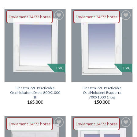
original
actual
era:
és:
140.00€.
135.00€.
Enviament 24/72 hores
Enviament 24/72 hores
Afegeix
Afegeix
llista
llista
desitjos
desitjos
PVC
PVC
Finestra PVC Practicable
Finestra PVC Practicable
Oscil·lobatent Dreta 800X1000
Oscil·lobatent Esquerra
1h
700X1000 1hoja
165.00
€
150.00
€
Enviament 24/72 hores
Enviament 24/72 hores
Afegeix
Afegeix
llista
llista