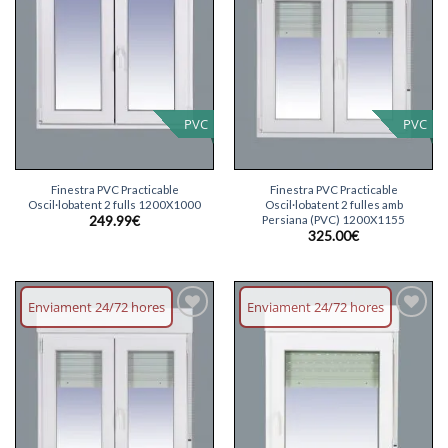
desitjos
desitjos
PVC
PVC
Finestra PVC Practicable
Finestra PVC Practicable
Oscil·lobatent 2 fulls 1200X1000
Oscil·lobatent 2 fulles amb
Persiana (PVC) 1200X1155
249.99
€
325.00
€
Enviament 24/72 hores
Enviament 24/72 hores
Afegeix
Afegeix
llista
llista
desitjos
desitjos