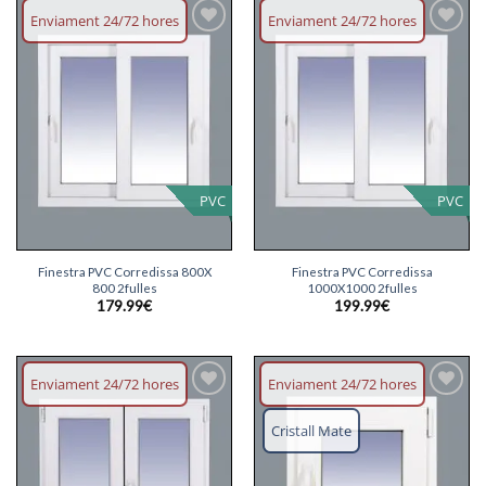
Enviament 24/72 hores
Enviament 24/72 hores
Afegeix
Afegeix
llista
llista
desitjos
desitjos
PVC
PVC
Finestra PVC Corredissa 800X
Finestra PVC Corredissa
800 2fulles
1000X1000 2fulles
179.99
€
199.99
€
Enviament 24/72 hores
Enviament 24/72 hores
Afegeix
Afegeix
llista
llista
Cristall Mate
desitjos
desitjos