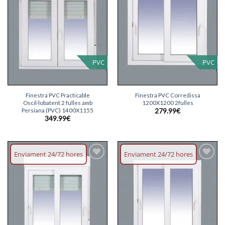
desitjos
desitjos
PVC
PVC
Finestra PVC Practicable
Finestra PVC Corredissa
Oscil·lobatent 2 fulles amb
1200X1200 2fulles
Persiana (PVC) 1400X1155
279.99
€
349.99
€
Enviament 24/72 hores
Enviament 24/72 hores
Afegeix
Afegeix
llista
llista
desitjos
desitjos