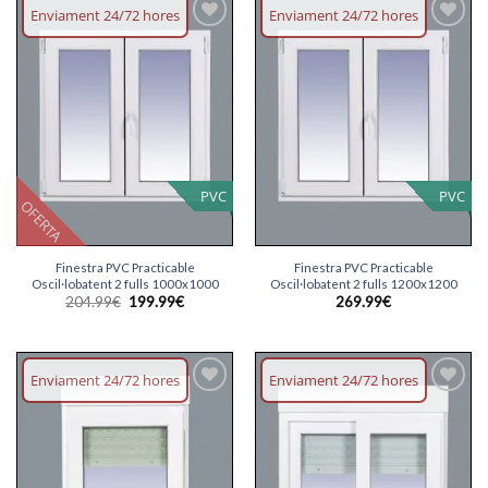
Enviament 24/72 hores
Enviament 24/72 hores
Afegeix
Afegeix
llista
llista
desitjos
desitjos
PVC
PVC
OFERTA
Finestra PVC Practicable
Finestra PVC Practicable
Oscil·lobatent 2 fulls 1000x1000
Oscil·lobatent 2 fulls 1200x1200
El
El
204.99
€
199.99
€
269.99
€
preu
preu
original
actual
era:
és:
204.99€.
199.99€.
Enviament 24/72 hores
Enviament 24/72 hores
Afegeix
Afegeix
llista
llista
desitjos
desitjos