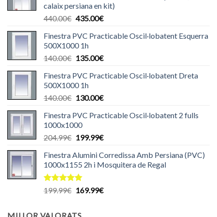
calaix persiana en kit)
El
El
440.00
€
435.00
€
preu
preu
Finestra PVC Practicable Oscil·lobatent Esquerra
original
actual
500X1000 1h
era:
és:
El
El
140.00
€
135.00
€
440.00€.
435.00€.
preu
preu
Finestra PVC Practicable Oscil·lobatent Dreta
original
actual
500X1000 1h
era:
és:
El
El
140.00
€
130.00
€
140.00€.
135.00€.
preu
preu
Finestra PVC Practicable Oscil·lobatent 2 fulls
original
actual
1000x1000
era:
és:
El
El
204.99
€
199.99
€
140.00€.
130.00€.
preu
preu
Finestra Alumini Corredissa Amb Persiana (PVC)
original
actual
1000x1155 2h i Mosquitera de Regal
era:
és:
204.99€.
199.99€.
Puntuat
El
El
199.99
€
169.99
€
amb
5.00
preu
preu
de 5
original
actual
MILLOR VALORATS