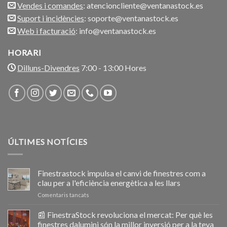
Vendes i comandes
: atencioncliente@ventanastock.es
Suport i incidències
: soporte@ventanastock.es
Web i facturació
: info@ventanastock.es
HORARI
Dilluns-Divendres
7:00 - 13:00 Hores
ÚLTIMES NOTÍCIES
Finestrastock impulsa el canvi de finestres com a
clau per a l'eficiència energètica a les llars
a
Comentaris tancats
Ventanastock
impulsa
📰 FinestraStock revoluciona el mercat: Per què les
el
finestres dalumini són la millor inversió per a la teva