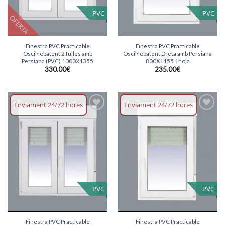
PVC
PVC
OFERTA
Finestra PVC Practicable
Finestra PVC Practicable
Oscil·lobatent 2 fulles amb
Oscil·lobatent Dreta amb Persiana
Persiana (PVC) 1000X1355
800X1155 1hoja
330.00
€
235.00
€
Enviament 24/72 hores
Enviament 24/72 hores
Afegeix
Afegeix
llista
llista
desitjos
desitjos
PVC
PVC
Finestra PVC Practicable
Finestra PVC Practicable