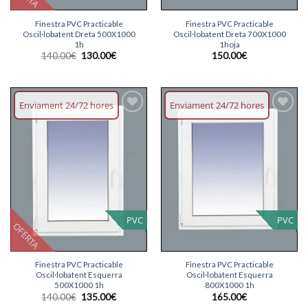
Finestra PVC Practicable
Finestra PVC Practicable
Oscil·lobatent Dreta 500X1000
Oscil·lobatent Dreta 700X1000
1h
1hoja
El
El
140.00
€
130.00
€
150.00
€
preu
preu
original
actual
era:
és:
140.00€.
130.00€.
Enviament 24/72 hores
Enviament 24/72 hores
Afegeix
Afegeix
llista
llista
desitjos
desitjos
PVC
PVC
OFERTA
Finestra PVC Practicable
Finestra PVC Practicable
Oscil·lobatent Esquerra
Oscil·lobatent Esquerra
500X1000 1h
800X1000 1h
El
El
140.00
€
135.00
€
165.00
€
preu
preu