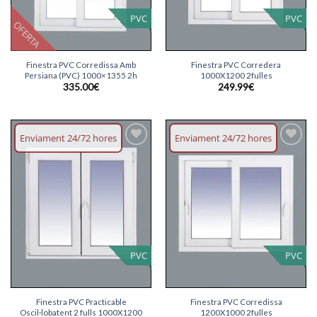
PVC
PVC
OFERTA
Finestra PVC Corredissa Amb
Finestra PVC Corredera
Persiana (PVC) 1000×1355 2h
1000X1200 2fulles
335.00
€
249.99
€
Enviament 24/72 hores
Enviament 24/72 hores
Afegeix
Afegeix
llista
llista
desitjos
desitjos
PVC
PVC
Finestra PVC Practicable
Finestra PVC Corredissa
Oscil·lobatent 2 fulls 1000X1200
1200X1000 2fulles