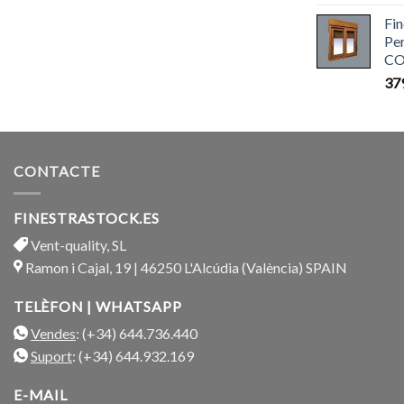
Fi
Pe
CO
37
CONTACTE
FINESTRASTOCK.ES
Vent-quality, SL
Ramon i Cajal, 19 | 46250 L'Alcúdia (València) SPAIN
TELÈFON | WHATSAPP
Vendes
: (+34) 644.736.440
Suport
: (+34) 644.932.169
E-MAIL