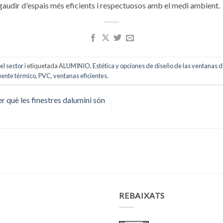
gaudir d'espais més eficients i respectuosos amb el medi ambient.
el sector
i etiquetada
ALUMINIO
,
Estética y opciones de diseño de las ventanas 
uente térmico
,
PVC
,
ventanas eficientes
.
r què les finestres dalumini són
S
REBAIXATS