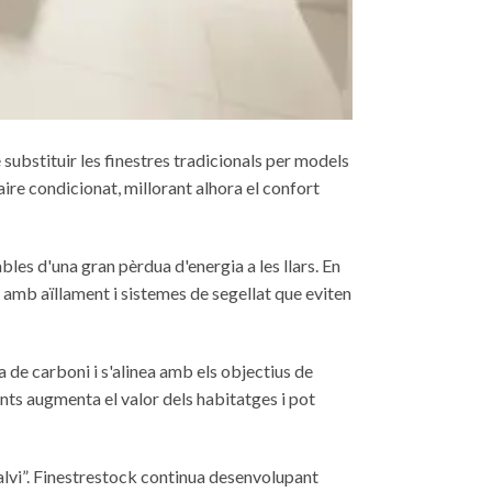
ubstituir les finestres tradicionals per models
aire condicionat, millorant alhora el confort
les d'una gran pèrdua d'energia a les llars. En
 amb aïllament i sistemes de segellat que eviten
a de carboni i s'alinea amb els objectius de
nts augmenta el valor dels habitatges i pot
stalvi”. Finestrestock continua desenvolupant