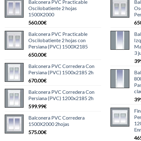
Balconera PVC Practicable
Ba
Oscilobatiente 2 hojas
Osc
1500X2000
Pe
560.00
€
65
Balconera PVC Practicable
Ba
Oscilobatiente 2 hojas con
Iz
Persiana (PVC) 1500X2185
Ma
3 j
650.00
€
39
Balconera PVC Corredera Con
Persiana (PVC) 1500x2185 2h
Ba
80
670.00
€
Pas
cla
Balconera PVC Corredera Con
Persiana (PVC) 1200x2185 2h
39
599.99
€
Fi
Pe
Balconera PVC Corredera
12
1500X2000 2hojas
Enr
575.00
€
46