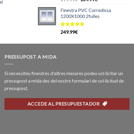
al
99.99€.
amb
5.00
preu
preu
de 5
Finestra PVC Corredissa
original
actual
1200X1000 2fulles
l
era:
és:
reu
199.99€.
169.99€.
ctual
Puntuat
249.99
€
s:
amb
5.00
de 5
69.99€.
PRESSUPOST A MIDA
Si necessiteu finestres d'altres mesures podeu sol·licitar un
pressupost a mida des del nostre formulari de sol·licitud de
pressupost.
ACCEDE AL PRESUPUESTADOR