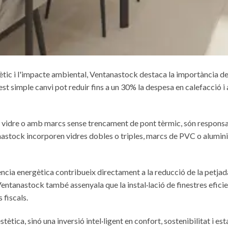
ic i l'impacte ambiental, Ventanastock destaca la importància de s
st simple canvi pot reduir fins a un 30% la despesa en calefacció i 
ol vidre o amb marcs sense trencament de pont tèrmic, són responsab
nastock incorporen vidres dobles o triples, marcs de PVC o alumini
iència energètica contribueix directament a la reducció de la petjad
entanastock també assenyala que la instal·lació de finestres eficie
fiscals.
tètica, sinó una inversió intel·ligent en confort, sostenibilitat i e