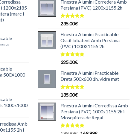
Corredissa
Finestra Alumini Corredera Amb
C) 1200x2185
Persiana (PVC) 1200x1155 2h
tera (marc i
it)
Puntuat
235.00
€
l
amb
5.00
de 5
reu
Finestra Alumini Practicable
icable
ctual
Oscil·lobatent Amb Persiana
uerra
s:
(PVC) 1000X1155 2h
35.00€.
l
Puntuat
325.00
€
reu
amb
5.00
icable
ctual
de 5
Finestra Alumini Practicable
eta 500X1000
s:
Dreta 500x600 1h. vidre mat
35.00€.
l
reu
Puntuat
135.00
€
icable
amb
5.00
ctual
de 5
ulls 1000x1000
Finestra Alumini Corredissa Amb
s:
Persiana (PVC) 1000x1155 2h i
l
30.00€.
Mosquitera de Regal
reu
orredissa Amb
ctual
0x1155 2h i
s:
Puntuat
El
El
199.99
€
169.99
€