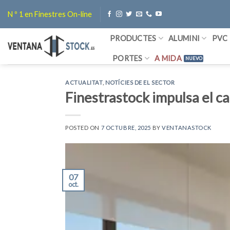
Skip
N º 1 en Finestres On-line
to
content
PRODUCTES
ALUMINI
PVC
PORTES
A MIDA
ACTUALITAT
,
NOTÍCIES DE EL SECTOR
Finestrastock impulsa el can
POSTED ON
7 OCTUBRE, 2025
BY
VENTANASTOCK
07
oct.