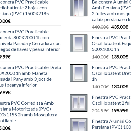
lconera PVC Practicable
Balconera Alumini 
ilobatiente 2 hojas con
Amb Persiana (PV
rsiana (PVC) 1500X2185
2 fulles amb mosqui
calaix persiana en k
0.00
€
El
E
440.00
€
435.00
€
lconera PVC Practicable
preu
p
quierda 800X2000 1h con
Finestra PVC Pract
original
a
nivela Pasada y Cerradura con
Oscil·lobatent Esq
era:
é
uegos de llaves y peana inferior
500X1000 1h
440.00€.
4
El
E
9.99
€
140.00
€
135.00
€
preu
p
lconera PVC Practicable Dreta
Finestra PVC Pract
original
a
0X2000 1h amb Maneta
Oscil·lobatent Dr
era:
é
sada i Pany amb 3 jocs de
1h
140.00€.
1
us i peanya inferior
El
E
140.00
€
130.00
€
9.99
€
preu
p
Finestra PVC Pract
original
a
nestra PVC Corredissa Amb
Oscil·lobatent 2 f
era:
é
rsiana Motoritzada (PVC)
El
E
204.99
€
199.99
€
140.00€.
1
00x1155 2h amb Mosquitera
preu
p
otllable
Finestra Alumini C
original
a
Persiana (PVC) 100
5.00
€
era:
é