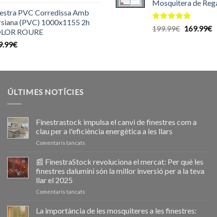
Mosquitera de Reg
204.99€.
1
nestra PVC Corredissa Amb
rsiana (PVC) 1000x1155 2h
Puntuat
El
E
199.99
€
169.99
€
LOR ROURE
amb
5.00
preu
p
de 5
9.99
€
original
a
era:
é
199.99€.
1
ÚLTIMES NOTÍCIES
Finestrastock impulsa el canvi de finestres com a
clau per a l'eficiència energètica a les llars
a
Comentaris tancats
Ventanastock
impulsa
📰 FinestraStock revoluciona el mercat: Per què les
el
finestres dalumini són la millor inversió per a la teva
cambio
llar el 2025
de
a
Comentaris tancats
ventanas
📰
como
VentanaStock
clave
La importància de les mosquiteres a les finestres:
revoluciona
para