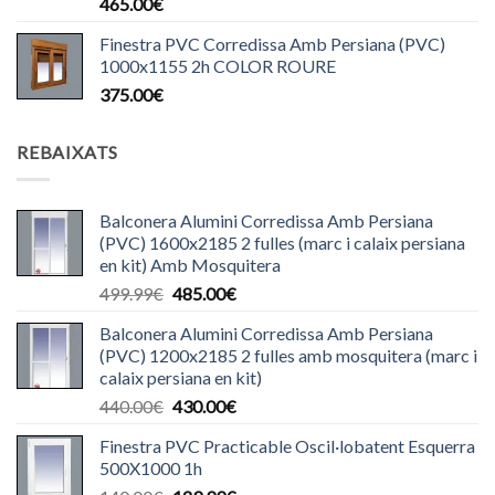
465.00
€
Finestra PVC Corredissa Amb Persiana (PVC)
1000x1155 2h COLOR ROURE
375.00
€
REBAIXATS
Balconera Alumini Corredissa Amb Persiana
(PVC) 1600x2185 2 fulles (marc i calaix persiana
en kit) Amb Mosquitera
El
El
499.99
€
485.00
€
preu
preu
Balconera Alumini Corredissa Amb Persiana
original
actual
(PVC) 1200x2185 2 fulles amb mosquitera (marc i
era:
és:
calaix persiana en kit)
499.99€.
485.00€.
El
El
440.00
€
430.00
€
preu
preu
Finestra PVC Practicable Oscil·lobatent Esquerra
original
actual
500X1000 1h
era:
és: