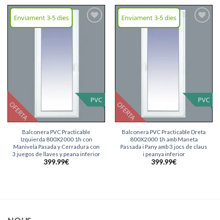
Enviament 3-5 dies
Enviament 3-5 dies
Afegeix
Afegeix
llista
llista
desitjos
desitjos
PVC
PVC
OFERTA
OFERTA
Balconera PVC Practicable
Balconera PVC Practicable Dreta
Izquierda 800X2000 1h con
800X2000 1h amb Maneta
Manivela Pasada y Cerradura con
Passada i Pany amb 3 jocs de claus
3 juegos de llaves y peana inferior
i peanya inferior
399.99
€
399.99
€