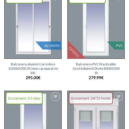
Afegeix
Afegeix
llista
llista
desitjos
desitjos
ALUMINI
PVC
OFERTA
Balconera alumini Corredera
Balconera PVC Practicable
1200X2000 2h (marc preparat en
Oscil·lobatent Dreta 800X2000
kit)
1h
295.00
€
279.99
€
Enviament 3-5 dies
Enviament 24/72 hores
Afegeix
Afegeix
llista
llista
desitjos
desitjos