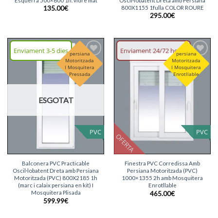
Esquerra 500×600 1h. vidre mat
Oscil·lobatent Dreta amb Persiana
800X1155 1fulla COLOR ROURE
135.00
€
295.00
€
Enviament 3-5 dies
Enviament 24/72 hores
persiana
persiana
Motoritzada
Motoritzada
Afegeix
Afegeix
I Mosquitera
I Mosquitera
llista
llista
Pressada
Enrotllable
desitjos
desitjos
ESGOTAT
PVC
PVC
OFERTA
Balconera PVC Practicable
Finestra PVC Corredissa Amb
Oscil·lobatent Dreta amb Persiana
Persiana Motoritzada (PVC)
Motoritzada (PVC) 800X2185 1h
1000×1355 2h amb Mosquitera
(marc i calaix persiana en kit) I
Enrotllable
Mosquitera Plisada
465.00
€
599.99
€