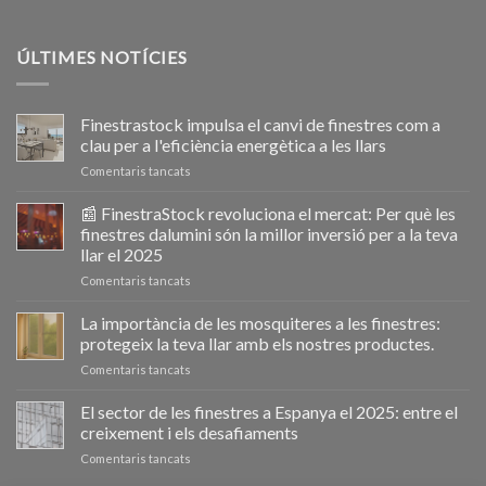
ÚLTIMES NOTÍCIES
Finestrastock impulsa el canvi de finestres com a
clau per a l'eficiència energètica a les llars
a
Comentaris tancats
Ventanastock
impulsa
📰 FinestraStock revoluciona el mercat: Per què les
el
finestres dalumini són la millor inversió per a la teva
cambio
llar el 2025
de
a
Comentaris tancats
ventanas
📰
como
VentanaStock
clave
La importància de les mosquiteres a les finestres:
revoluciona
para
protegeix la teva llar amb els nostres productes.
el
la
a
Comentaris tancats
mercado:
eficiencia
La
Por
energética
importancia
El sector de les finestres a Espanya el 2025: entre el
qué
en
de
las
los
creixement i els desafiaments
las
ventanas
hogares
a
Comentaris tancats
mosquiteras
de
El
en
aluminio