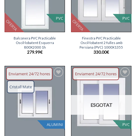
PVC
PVC
OFERTA
OFERTA
Balconera PVC Practicable
Finestra PVC Practicable
Oscil·lobatent Esquerra
Oscil·lobatent 2 fulles amb
800X2000 1h
Persiana (PVC) 1000X1355
279.99
€
330.00
€
Enviament 24/72 hores
Enviament 24/72 hores
Afegeix
Afegeix
llista
llista
Cristall Mate
desitjos
desitjos
ESGOTAT
ALUMINI
PVC