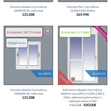
Finestra Alumini Corredissa
Finestra PVC Corredissa
600X500 2h. vidre mat
1200X1200 2fulles
125.00
€
269.99
€
Mosquitera
Enviament 24/72 hores
Enviament 3-5 dies
Afegeix
Afegeix
llista
llista
Cristall Mate
desitjos
desitjos
ALUMINI
ALUMINI
OFERTA
Finestra Alumini Corredissa
Balconera Alumini Corredissa
500X600 2h. vidre mat
Amb Persiana (PVC) 1200×2185 2
fulles amb mosquitera (marc i
125.00
€
calaix persiana en kit)
El
El
440.00
€
430.00
€
preu
preu