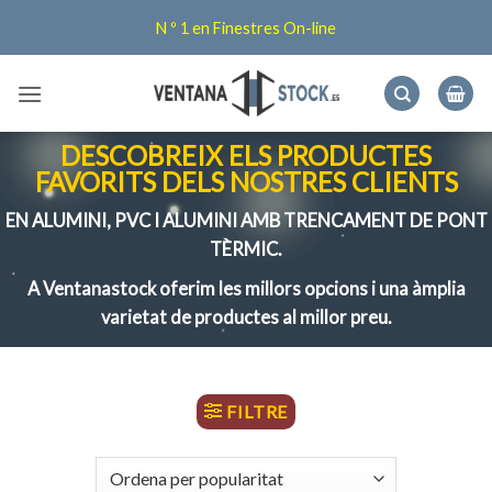
Skip
N º 1 en Finestres On-line
to
content
DESCOBREIX ELS PRODUCTES
FAVORITS DELS NOSTRES CLIENTS
EN ALUMINI, PVC I ALUMINI AMB TRENCAMENT DE PONT
TÈRMIC.
A Ventanastock oferim les millors opcions i una àmplia
varietat de productes al millor preu.
FILTRE