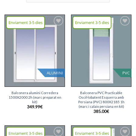
Enviament 3-5 dies
Enviament 3-5 dies
Afegeix
Afegeix
llista
llista
desitjos
desitjos
ALUMINI
PVC
Balconera alumini Corredera
Balconera PVC Practicable
1500X2000 2h (marc preparat en
Oscil·lobatent Esquerra amb
kit)
Persiana (PVC) 800X2185 1h
(marc i calaix persiana en kit)
349.99
€
385.00
€
Enviament 3-5 dies
Enviament 3-5 dies