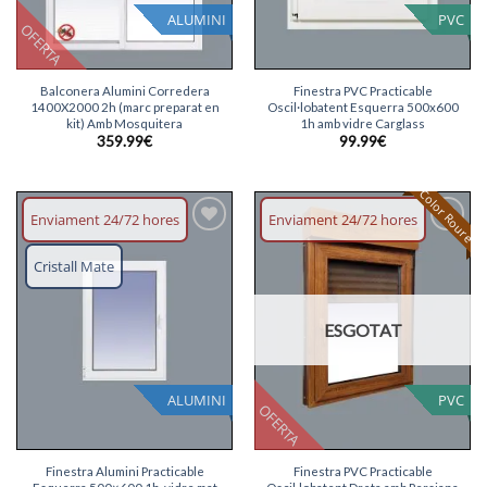
ALUMINI
PVC
OFERTA
Balconera Alumini Corredera
Finestra PVC Practicable
1400X2000 2h (marc preparat en
Oscil·lobatent Esquerra 500x600
kit) Amb Mosquitera
1h amb vidre Carglass
359.99
€
99.99
€
Color Roure
Enviament 24/72 hores
Enviament 24/72 hores
Afegeix
Afegeix
llista
llista
Cristall Mate
desitjos
desitjos
ESGOTAT
ALUMINI
PVC
OFERTA
Finestra Alumini Practicable
Finestra PVC Practicable