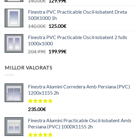
El
El
140.00
€
129.99
€
440.00€.
430.00€.
preu
preu
Finestra PVC Practicable Oscil·lobatent Dreta
original
actual
500X1000 1h
era:
és:
El
El
140.00
€
125.00
€
140.00€.
129.99€.
preu
preu
Finestra PVC Practicable Oscil·lobatent 2 fulls
original
actual
1000x1000
era:
és:
El
El
204.99
€
199.99
€
140.00€.
125.00€.
preu
preu
original
actual
MILLOR VALORATS
era:
és:
204.99€.
199.99€.
Finestra Alumini Corredera Amb Persiana (PVC)
1200x1155 2h
Puntuat
235.00
€
amb
5.00
de 5
Finestra Alumini Practicable Oscil·lobatent Amb
Persiana (PVC) 1000X1155 2h