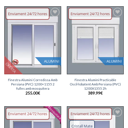
original
actual
era:
és:
440.00€.
430.00€.
Enviament 24/72 hores
Enviament 24/72 hores
Afegeix
Afegeix
llista
llista
desitjos
desitjos
ALUMINI
ALUMINI
OFERTA
Finestra Alumini Corredissa Amb
Finestra Alumini Practicable
Persiana (PVC) 1200×1155 2
Oscil·lobatent Amb Persiana (PVC)
fulles amb mosquitera
1200X1355 2h
255.00
€
389.99
€
Mosquitera
Enviament 24/72 hores
Enviament 24/72 hores
Afegeix
Afegeix
llista
llista
Cristall Mate