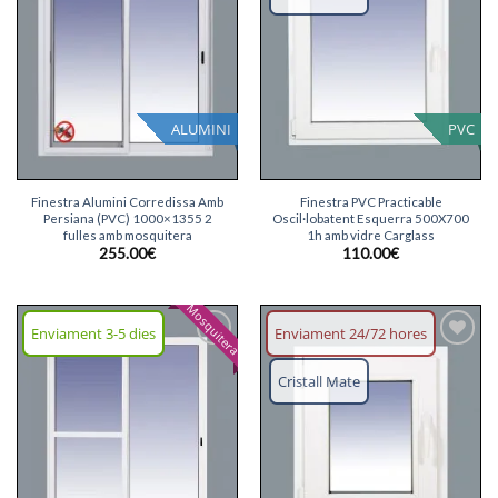
desitjos
desitjos
ALUMINI
PVC
Finestra Alumini Corredissa Amb
Finestra PVC Practicable
Persiana (PVC) 1000×1355 2
Oscil·lobatent Esquerra 500X700
fulles amb mosquitera
1h amb vidre Carglass
255.00
€
110.00
€
Mosquitera
Enviament 3-5 dies
Enviament 24/72 hores
Afegeix
Afegeix
llista
llista
Cristall Mate
desitjos
desitjos