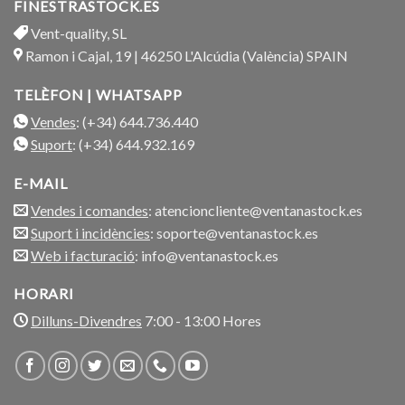
FINESTRASTOCK.ES
Vent-quality, SL
Ramon i Cajal, 19 | 46250 L'Alcúdia (València) SPAIN
TELÈFON | WHATSAPP
Vendes
: (+34) 644.736.440
Suport
: (+34) 644.932.169
E-MAIL
Vendes i comandes
: atencioncliente@ventanastock.es
Suport i incidències
: soporte@ventanastock.es
Web i facturació
: info@ventanastock.es
HORARI
Dilluns-Divendres
7:00 - 13:00 Hores