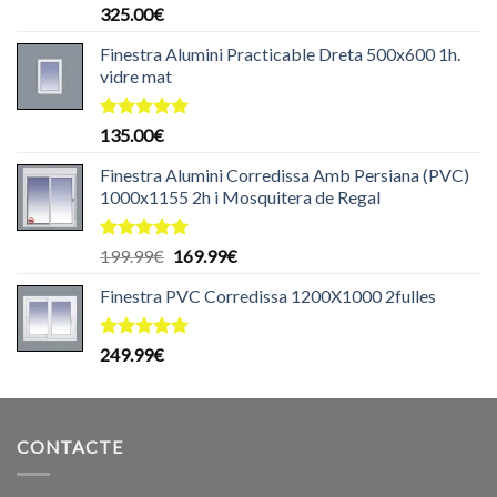
Puntuat
325.00
€
amb
5.00
de 5
Finestra Alumini Practicable Dreta 500x600 1h.
vidre mat
Puntuat
135.00
€
amb
5.00
de 5
Finestra Alumini Corredissa Amb Persiana (PVC)
1000x1155 2h i Mosquitera de Regal
Puntuat
El
El
199.99
€
169.99
€
amb
5.00
preu
preu
de 5
Finestra PVC Corredissa 1200X1000 2fulles
original
actual
era:
és:
199.99€.
169.99€.
Puntuat
249.99
€
amb
5.00
de 5
CONTACTE