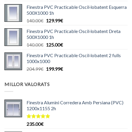
preu
preu
Finestra PVC Practicable Oscil·lobatent Esquerra
original
actual
500X1000 1h
era:
és:
El
El
140.00
€
129.99
€
440.00€.
430.00€.
preu
preu
Finestra PVC Practicable Oscil·lobatent Dreta
original
actual
500X1000 1h
era:
és:
El
El
140.00
€
125.00
€
140.00€.
129.99€.
preu
preu
Finestra PVC Practicable Oscil·lobatent 2 fulls
original
actual
1000x1000
era:
és:
El
El
204.99
€
199.99
€
140.00€.
125.00€.
preu
preu
original
actual
MILLOR VALORATS
era:
és:
204.99€.
199.99€.
Finestra Alumini Corredera Amb Persiana (PVC)
1200x1155 2h
Puntuat
235.00
€
amb
5.00