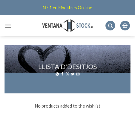
Skip
N º 1 en Finestres On-line
to
content
LLISTA D'DESITJOS
No products added to the wishlist