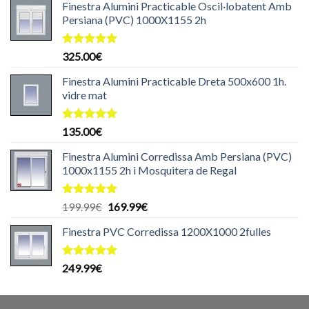
de 5
Finestra Alumini Practicable Oscil·lobatent Amb
Persiana (PVC) 1000X1155 2h
Puntuat
325.00
€
amb
5.00
de 5
Finestra Alumini Practicable Dreta 500x600 1h.
vidre mat
Puntuat
135.00
€
amb
5.00
de 5
Finestra Alumini Corredissa Amb Persiana (PVC)
1000x1155 2h i Mosquitera de Regal
Puntuat
El
El
199.99
€
169.99
€
amb
5.00
preu
preu
de 5
Finestra PVC Corredissa 1200X1000 2fulles
original
actual
era:
és:
199.99€.
169.99€.
Puntuat
249.99
€
amb
5.00
de 5