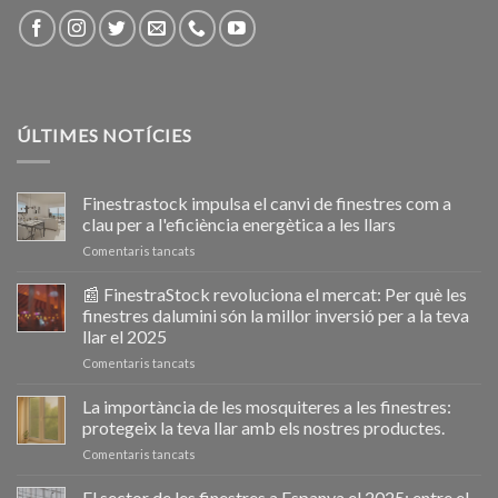
ÚLTIMES NOTÍCIES
Finestrastock impulsa el canvi de finestres com a
clau per a l'eficiència energètica a les llars
a
Comentaris tancats
Ventanastock
impulsa
📰 FinestraStock revoluciona el mercat: Per què les
el
finestres dalumini són la millor inversió per a la teva
cambio
llar el 2025
de
a
Comentaris tancats
ventanas
📰
como
VentanaStock
clave
La importància de les mosquiteres a les finestres:
revoluciona
para
protegeix la teva llar amb els nostres productes.
el
la
a
Comentaris tancats
mercado:
eficiencia
La
Por
energética
importancia
El sector de les finestres a Espanya el 2025: entre el
qué
en