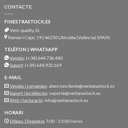
CONTACTE
FINESTRASTOCK.ES
Vent-quality, SL
Ramon i Cajal, 19 | 46250 L'Alcúdia (València) SPAIN
TELÈFON | WHATSAPP
Vendes
: (+34) 644.736.440
Suport
: (+34) 644.932.169
E-MAIL
Vendes i comandes
: atencioncliente@ventanastock.es
Suport i incidències
: soporte@ventanastock.es
Web i facturació
: info@ventanastock.es
HORARI
Dilluns-Divendres
7:00 - 13:00 Hores