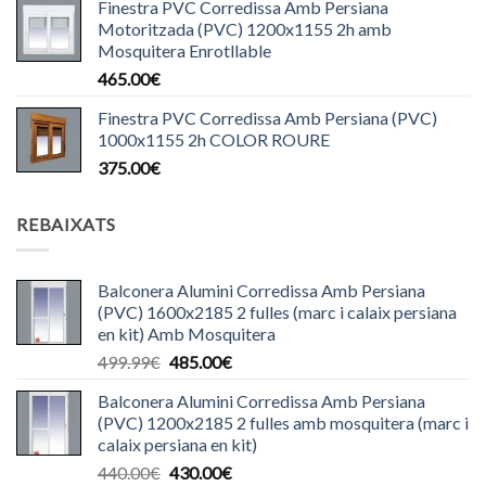
Finestra PVC Corredissa Amb Persiana
Motoritzada (PVC) 1200x1155 2h amb
Mosquitera Enrotllable
465.00
€
Finestra PVC Corredissa Amb Persiana (PVC)
1000x1155 2h COLOR ROURE
375.00
€
REBAIXATS
Balconera Alumini Corredissa Amb Persiana
(PVC) 1600x2185 2 fulles (marc i calaix persiana
en kit) Amb Mosquitera
El
El
499.99
€
485.00
€
preu
preu
Balconera Alumini Corredissa Amb Persiana
original
actual
(PVC) 1200x2185 2 fulles amb mosquitera (marc i
era:
és:
calaix persiana en kit)
499.99€.
485.00€.
El
El
440.00
€
430.00
€