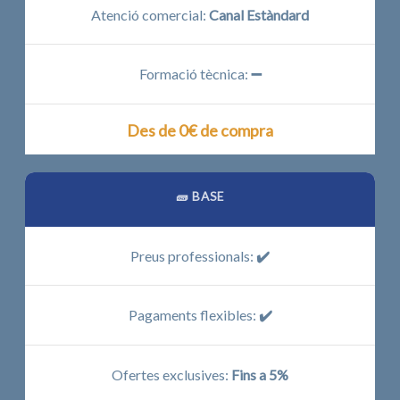
Atenció comercial:
Canal Estàndard
Formació tècnica:
➖
Des de 0€ de compra
🧱 BASE
Preus professionals:
✔️
Pagaments flexibles:
✔️
Ofertes exclusives:
Fins a 5%