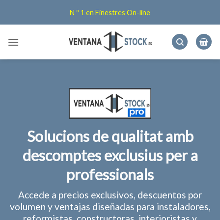
Skip
N º 1 en Finestres On-line
to
content
Solucions de qualitat amb
descomptes exclusius per a
professionals
Accede a precios exclusivos, descuentos por
volumen y ventajas diseñadas para instaladores,
reformistas, constructoras, interioristas y