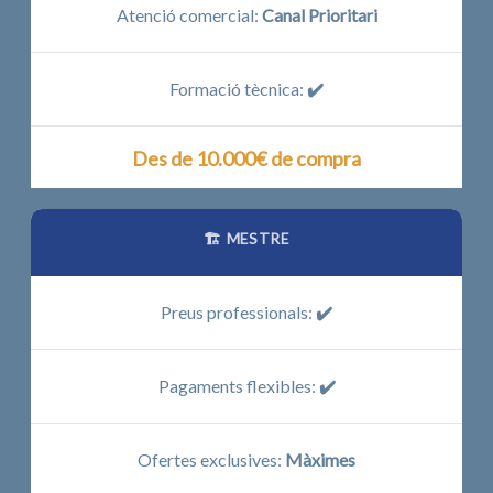
Atenció comercial:
Canal Prioritari
Formació tècnica:
✔️
Des de 10.000€ de compra
🏗️ MESTRE
Preus professionals:
✔️
Pagaments flexibles:
✔️
Ofertes exclusives:
Màximes