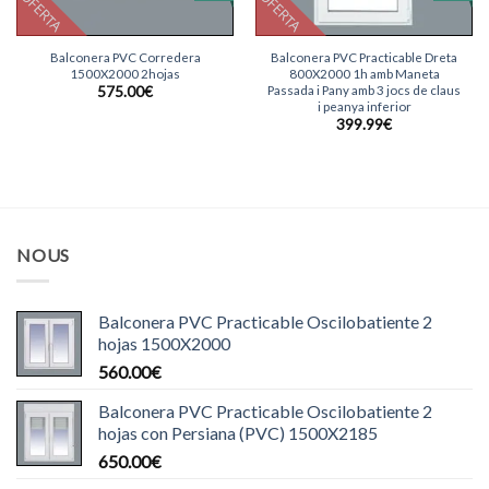
OFERTA
OFERTA
Balconera PVC Corredera
Balconera PVC Practicable Dreta
1500X2000 2hojas
800X2000 1h amb Maneta
Passada i Pany amb 3 jocs de claus
575.00
€
i peanya inferior
399.99
€
NOUS
Balconera PVC Practicable Oscilobatiente 2
hojas 1500X2000
560.00
€
Balconera PVC Practicable Oscilobatiente 2
hojas con Persiana (PVC) 1500X2185
650.00
€