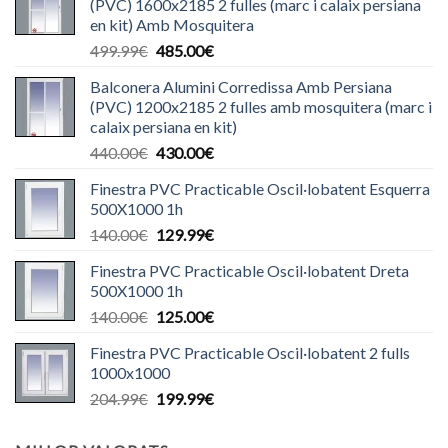
(PVC) 1600x2185 2 fulles (marc i calaix persiana
en kit) Amb Mosquitera
El
El
499.99
€
485.00
€
preu
preu
Balconera Alumini Corredissa Amb Persiana
original
actual
(PVC) 1200x2185 2 fulles amb mosquitera (marc i
era:
és:
calaix persiana en kit)
499.99€.
485.00€.
El
El
440.00
€
430.00
€
preu
preu
Finestra PVC Practicable Oscil·lobatent Esquerra
original
actual
500X1000 1h
era:
és:
El
El
140.00
€
129.99
€
440.00€.
430.00€.
preu
preu
Finestra PVC Practicable Oscil·lobatent Dreta
original
actual
500X1000 1h
era:
és:
El
El
140.00
€
125.00
€
140.00€.
129.99€.
preu
preu
Finestra PVC Practicable Oscil·lobatent 2 fulls
original
actual
1000x1000
era:
és:
El
El
204.99
€
199.99
€
140.00€.
125.00€.
preu
preu
original
actual