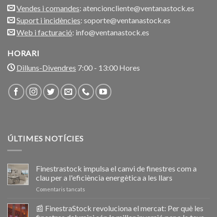
Vendes i comandes
: atencioncliente@ventanastock.es
Suport i incidències
: soporte@ventanastock.es
Web i facturació
: info@ventanastock.es
HORARI
Dilluns-Divendres
7:00 - 13:00 Hores
ÚLTIMES NOTÍCIES
Finestrastock impulsa el canvi de finestres com a
clau per a l'eficiència energètica a les llars
a
Comentaris tancats
Ventanastock
impulsa
📰 FinestraStock revoluciona el mercat: Per què les
el