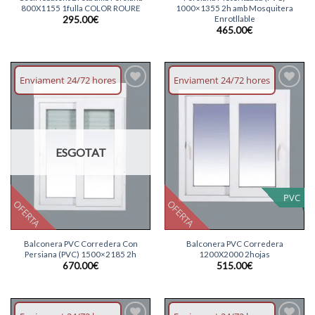
800X1155 1fulla COLOR ROURE
1000×1355 2h amb Mosquitera
Enrotllable
295.00
€
465.00
€
Enviament 24/72 hores
Enviament 24/72 hores
Afegeix
Afegeix
llista
llista
desitjos
desitjos
ESGOTAT
PVC
OFERTA
OFERTA
Balconera PVC Corredera Con
Balconera PVC Corredera
Persiana (PVC) 1500×2185 2h
1200X2000 2hojas
670.00
€
515.00
€