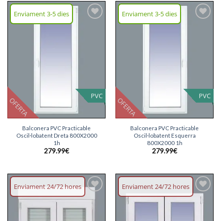
Enviament 3-5 dies
Enviament 3-5 dies
Afegeix
Afegeix
llista
llista
desitjos
desitjos
PVC
PVC
OFERTA
OFERTA
Balconera PVC Practicable
Balconera PVC Practicable
Oscil·lobatent Dreta 800X2000
Oscil·lobatent Esquerra
1h
800X2000 1h
279.99
€
279.99
€
Enviament 24/72 hores
Enviament 24/72 hores
Afegeix
Afegeix
llista
llista
desitjos
desitjos