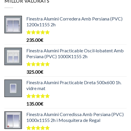
MILLOR VALORATS
era:
és:
204.99€.
199.99€.
Finestra Alumini Corredera Amb Persiana (PVC)
1200x1155 2h
Puntuat
235.00
€
amb
5.00
de 5
Finestra Alumini Practicable Oscil·lobatent Amb
Persiana (PVC) 1000X1155 2h
Puntuat
325.00
€
amb
5.00
de 5
Finestra Alumini Practicable Dreta 500x600 1h.
vidre mat
Puntuat
135.00
€
amb
5.00
de 5
Finestra Alumini Corredissa Amb Persiana (PVC)
1000x1155 2h i Mosquitera de Regal