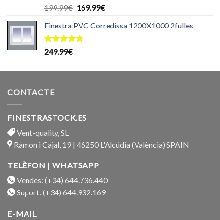
Puntuat
El
El
199.99
€
169.99
€
amb
5.00
preu
preu
de 5
Finestra PVC Corredissa 1200X1000 2fulles
original
actual
era:
és:
199.99€.
169.99€.
Puntuat
249.99
€
amb
5.00
de 5
CONTACTE
FINESTRASTOCK.ES
Vent-quality, SL
Ramon i Cajal, 19 | 46250 L'Alcúdia (València) SPAIN
TELÈFON | WHATSAPP
Vendes
: (+34) 644.736.440
Suport
: (+34) 644.932.169
E-MAIL