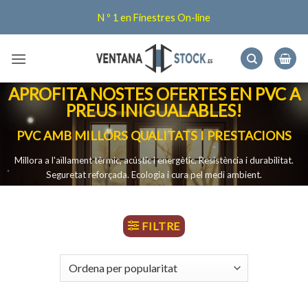
Skip
N º 1 en Finestres On-line
to
content
APROFITA NOSTES OFERTES EN PVC A
PREUS INIGUALABLES!
PVC AMB MILLORS QUALITATS I PRESTACIONS
Millora a l'aïllament tèrmic, acústic i energètic.
Resistència i durabilitat.
Seguretat reforçada.
Ecologia i cura pel medi ambient.
FILTRE