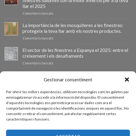
finestres dalumini són la millor inversió per a la teva
cambio
llar el 2025
de
a
Comentaris tancats
ventanas
📰
como
VentanaStock
clave
La importància de les mosquiteres a les finestres:
revoluciona
para
protegeix la teva llar amb els nostres productes.
el
la
a
Comentaris tancats
mercado:
eficiencia
La
Por
energética
importancia
El sector de les finestres a Espanya el 2025: entre el
qué
en
de
las
los
creixement i els desafiaments
las
ventanas
hogares
a
Comentaris tancats
mosquiteras
de
El
en
aluminio
sector
las
son
de
PRESSUPOST A MIDA
Gestionar consentiment
ventanas:
la
las
protege
mejor
ventanas
tu
inversión
Per oferir les millors experiències, utilitzem tecnologies com les galetes per
en
hogar
Si necessiteu finestres d'altres mesures podeu sol·licitar un
para
emmagatzemar i/o accedir a la informació del dispositiu. El consentiment
España
con
tu
d'aquestes tecnologies ens permetrà processar dades com ara el
pressupost a mida des del nostre formulari de sol·licitud de
en
nuestros
hogar
comportament de navegació o les identificacions úniques en aquest lloc. No
2025:
productos.
pressupost.
en
consentir o retirar el consentiment, pot afectar negativament certes
entre
2025
característiques i funcions.
el
crecimiento
ACCEDE AL PRESUPUESTADOR
y
los