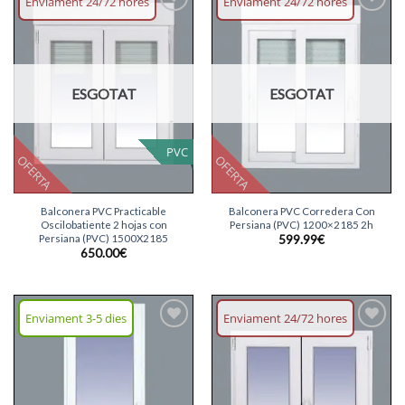
Enviament 24/72 hores
Enviament 24/72 hores
Afegeix
Afegeix
llista
llista
desitjos
desitjos
ESGOTAT
ESGOTAT
PVC
OFERTA
OFERTA
Balconera PVC Practicable
Balconera PVC Corredera Con
Oscilobatiente 2 hojas con
Persiana (PVC) 1200×2185 2h
Persiana (PVC) 1500X2185
599.99
€
650.00
€
Enviament 3-5 dies
Enviament 24/72 hores
Afegeix
Afegeix
llista
llista
desitjos
desitjos