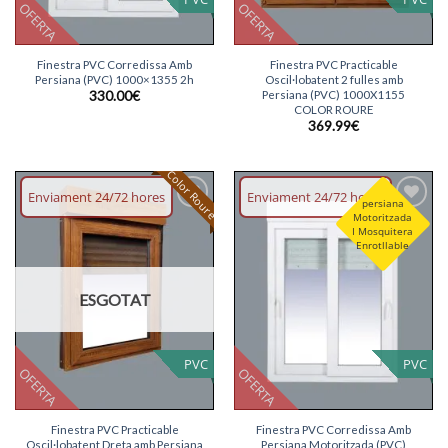
OFERTA
OFERTA
Finestra PVC Corredissa Amb
Finestra PVC Practicable
Persiana (PVC) 1000×1355 2h
Oscil·lobatent 2 fulles amb
Persiana (PVC) 1000X1155
330.00
€
COLOR ROURE
369.99
€
Color Roure
Enviament 24/72 hores
Enviament 24/72 hores
persiana
Motoritzada
Afegeix
Afegeix
I Mosquitera
llista
llista
Enrotllable
desitjos
desitjos
ESGOTAT
PVC
PVC
OFERTA
OFERTA
Finestra PVC Practicable
Finestra PVC Corredissa Amb
Oscil·lobatent Dreta amb Persiana
Persiana Motoritzada (PVC)