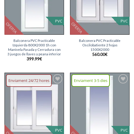
PVC
PVC
OFERTA
OFERTA
Balconera PVC Practicable
Balconera PVC Practicable
Izquierda 800X2000 1h con
Oscilobatiente 2 hojas
Manivela Pasada y Cerradura con
1500X2000
3 juegos de llaves y peana inferior
560.00
€
399.99
€
Enviament 24/72 hores
Enviament 3-5 dies
Afegeix
Afegeix
llista
llista
desitjos
desitjos
PVC
PVC