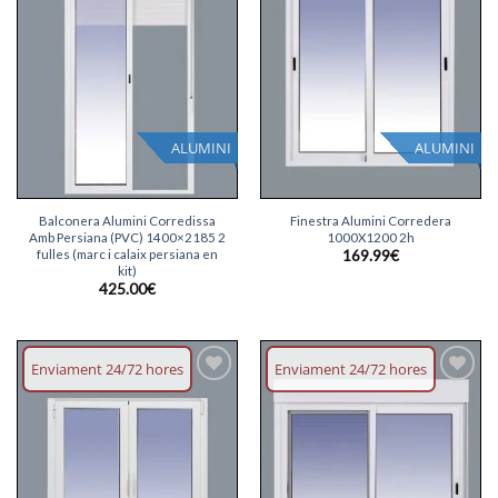
llista
llista
desitjos
desitjos
ALUMINI
ALUMINI
Balconera Alumini Corredissa
Finestra Alumini Corredera
Amb Persiana (PVC) 1400×2185 2
1000X1200 2h
fulles (marc i calaix persiana en
169.99
€
kit)
425.00
€
Enviament 24/72 hores
Enviament 24/72 hores
Afegeix
Afegeix
llista
llista
desitjos
desitjos