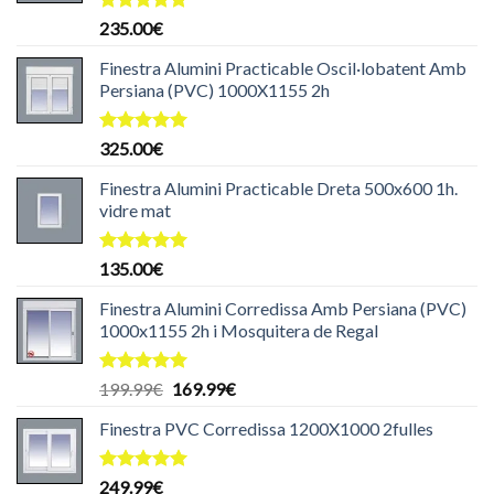
Puntuat
235.00
€
amb
5.00
de 5
Finestra Alumini Practicable Oscil·lobatent Amb
Persiana (PVC) 1000X1155 2h
Puntuat
325.00
€
amb
5.00
de 5
Finestra Alumini Practicable Dreta 500x600 1h.
vidre mat
Puntuat
135.00
€
amb
5.00
de 5
Finestra Alumini Corredissa Amb Persiana (PVC)
1000x1155 2h i Mosquitera de Regal
Puntuat
El
El
199.99
€
169.99
€
amb
5.00
preu
preu
de 5
Finestra PVC Corredissa 1200X1000 2fulles
original
actual
era:
és:
199.99€.
169.99€.
Puntuat
249.99
€