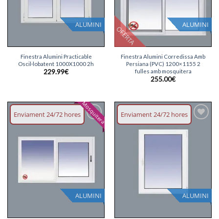
ALUMINI
ALUMINI
OFERTA
Finestra Alumini Practicable
Finestra Alumini Corredissa Amb
Oscil·lobatent 1000X1000 2h
Persiana (PVC) 1200×1155 2
fulles amb mosquitera
229.99
€
255.00
€
Mosquitera
Enviament 24/72 hores
Enviament 24/72 hores
Afegeix
Afegeix
llista
llista
desitjos
desitjos
ALUMINI
ALUMINI