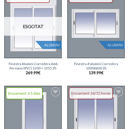
Afegeix
Afegeix
llista
llista
desitjos
desitjos
ESGOTAT
ALUMINI
ALUMINI
Finestra Alumini Corredera Amb
Finestra d'alumini Corredera
Persiana (PVC) 1200 × 1355 2h
1000X600 2h
269.99
€
139.99
€
Enviament 3-5 dies
Enviament 24/72 hores
Afegeix
Afegeix
llista
llista
desitjos
desitjos