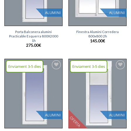
ALUMINI
ALUMINI
Porta Balconera alumini
Finestra Alumini Corredera
Practicable Esquerra 800X2000
800x800 2h
1h
145.00
€
275.00
€
Enviament 3-5 dies
Enviament 3-5 dies
Afegeix
Afegeix
llista
llista
desitjos
desitjos
ALUMINI
ALUMINI
OFERTA