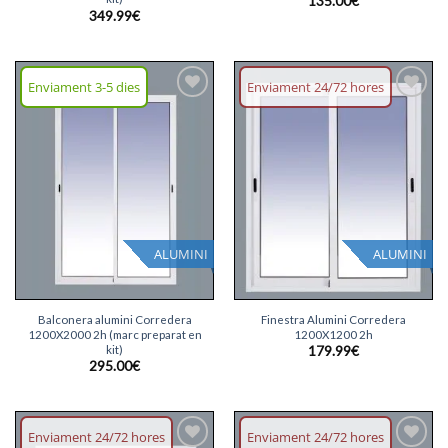
135.00
€
349.99
€
Enviament 3-5 dies
Enviament 24/72 hores
Afegeix
Afegeix
llista
llista
desitjos
desitjos
ALUMINI
ALUMINI
Balconera alumini Corredera
Finestra Alumini Corredera
1200X2000 2h (marc preparat en
1200X1200 2h
kit)
179.99
€
295.00
€
Enviament 24/72 hores
Enviament 24/72 hores