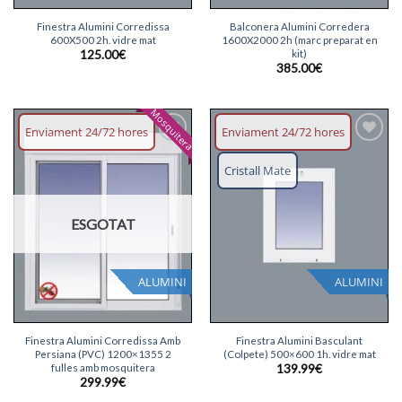
Finestra Alumini Corredissa
Balconera Alumini Corredera
600X500 2h. vidre mat
1600X2000 2h (marc preparat en
kit)
125.00
€
385.00
€
Mosquitera
Enviament 24/72 hores
Enviament 24/72 hores
Afegeix
Afegeix
llista
llista
Cristall Mate
desitjos
desitjos
ESGOTAT
ALUMINI
ALUMINI
Finestra Alumini Corredissa Amb
Finestra Alumini Basculant
Persiana (PVC) 1200×1355 2
(Colpete) 500×600 1h. vidre mat
fulles amb mosquitera
139.99
€
299.99
€