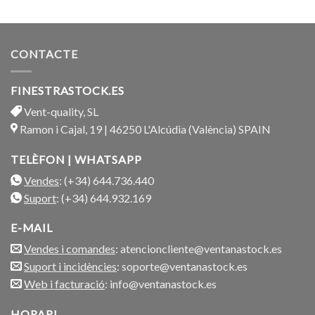
amb
5.00
de 5
CONTACTE
FINESTRASTOCK.ES
Vent-quality, SL
Ramon i Cajal, 19 | 46250 L'Alcúdia (València) SPAIN
TELÈFON | WHATSAPP
Vendes
: (+34) 644.736.440
Suport
: (+34) 644.932.169
E-MAIL
Vendes i comandes
: atencioncliente@ventanastock.es
Suport i incidències
: soporte@ventanastock.es
Web i facturació
: info@ventanastock.es
HORARI