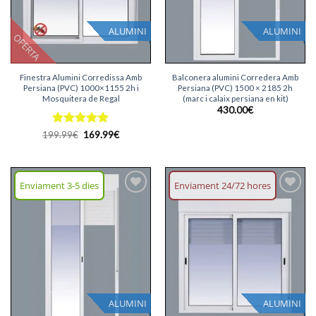
ALUMINI
ALUMINI
OFERTA
Finestra Alumini Corredissa Amb
Balconera alumini Corredera Amb
Persiana (PVC) 1000×1155 2h i
Persiana (PVC) 1500 × 2185 2h
Mosquitera de Regal
(marc i calaix persiana en kit)
430.00
€
Puntuat
El
El
199.99
€
169.99
€
preu
preu
amb
5
de
original
actual
5
era:
és:
199.99€.
169.99€.
Enviament 3-5 dies
Enviament 24/72 hores
Afegeix
Afegeix
llista
llista
desitjos
desitjos
ALUMINI
ALUMINI