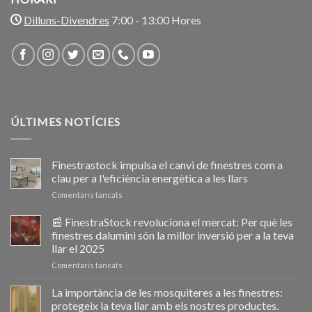
Dilluns-Divendres
7:00 - 13:00 Hores
ÚLTIMES NOTÍCIES
Finestrastock impulsa el canvi de finestres com a
clau per a l'eficiència energètica a les llars
a
Comentaris tancats
Ventanastock
impulsa
📰 FinestraStock revoluciona el mercat: Per què les
el
finestres dalumini són la millor inversió per a la teva
cambio
llar el 2025
de
a
Comentaris tancats
ventanas
📰
como
VentanaStock
clave
La importància de les mosquiteres a les finestres:
revoluciona
para
protegeix la teva llar amb els nostres productes.
el