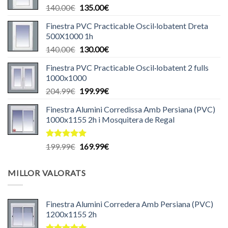
El
El
140.00
€
135.00
€
440.00€.
435.00€.
preu
preu
Finestra PVC Practicable Oscil·lobatent Dreta
original
actual
500X1000 1h
era:
és:
El
El
140.00
€
130.00
€
140.00€.
135.00€.
preu
preu
Finestra PVC Practicable Oscil·lobatent 2 fulls
original
actual
1000x1000
era:
és:
El
El
204.99
€
199.99
€
140.00€.
130.00€.
preu
preu
Finestra Alumini Corredissa Amb Persiana (PVC)
original
actual
1000x1155 2h i Mosquitera de Regal
era:
és:
204.99€.
199.99€.
Puntuat
El
El
199.99
€
169.99
€
amb
5.00
preu
preu
de 5
original
actual
MILLOR VALORATS
era:
és:
199.99€.
169.99€.
Finestra Alumini Corredera Amb Persiana (PVC)
1200x1155 2h