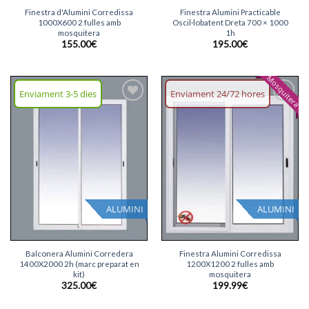
Finestra d'Alumini Corredissa
Finestra Alumini Practicable
1000X600 2 fulles amb
Oscil·lobatent Dreta 700 × 1000
mosquitera
1h
155.00
€
195.00
€
Mosquitera
Enviament 3-5 dies
Enviament 24/72 hores
Afegeix
Afegeix
llista
llista
desitjos
desitjos
ALUMINI
ALUMINI
Balconera Alumini Corredera
Finestra Alumini Corredissa
1400X2000 2h (marc preparat en
1200X1200 2 fulles amb
kit)
mosquitera
325.00
€
199.99
€