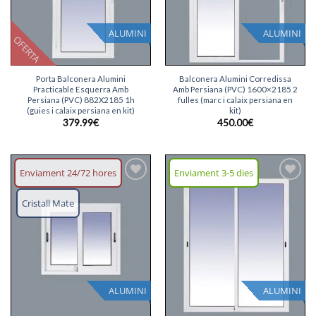
ALUMINI
ALUMINI
OFERTA
Porta Balconera Alumini
Balconera Alumini Corredissa
Practicable Esquerra Amb
Amb Persiana (PVC) 1600×2185 2
Persiana (PVC) 882X2185 1h
fulles (marc i calaix persiana en
(guies i calaix persiana en kit)
kit)
379.99
€
450.00
€
Enviament 24/72 hores
Enviament 3-5 dies
Afegeix
Afegeix
llista
llista
Cristall Mate
desitjos
desitjos
ALUMINI
ALUMINI