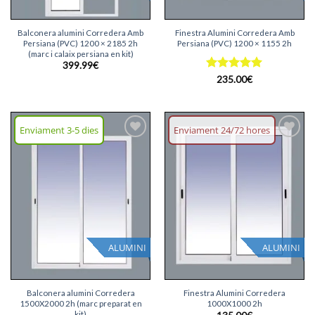
Balconera alumini Corredera Amb
Finestra Alumini Corredera Amb
Persiana (PVC) 1200 × 2185 2h
Persiana (PVC) 1200 × 1155 2h
(marc i calaix persiana en kit)
399.99
€
Puntuat
235.00
€
amb
5
de
5
Enviament 3-5 dies
Enviament 24/72 hores
Afegeix
Afegeix
llista
llista
desitjos
desitjos
ALUMINI
ALUMINI
Balconera alumini Corredera
Finestra Alumini Corredera
1500X2000 2h (marc preparat en
1000X1000 2h
kit)