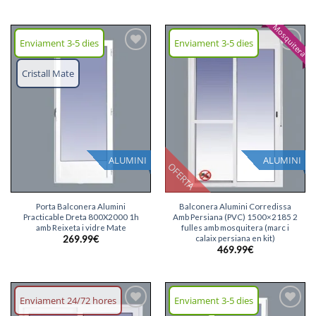
Mosquitera
Enviament 3-5 dies
Enviament 3-5 dies
Afegeix
Afegeix
llista
llista
Cristall Mate
desitjos
desitjos
ALUMINI
ALUMINI
OFERTA
Porta Balconera Alumini
Balconera Alumini Corredissa
Practicable Dreta 800X2000 1h
Amb Persiana (PVC) 1500×2185 2
amb Reixeta i vidre Mate
fulles amb mosquitera (marc i
calaix persiana en kit)
269.99
€
469.99
€
Enviament 24/72 hores
Enviament 3-5 dies