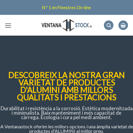
Skip
N º 1 en Finestres On-line
to
content
DESCOBREIX LA NOSTRA GRAN
VARIETAT DE PRODUCTES
D'ALUMINI AMB MILLORS
QUALITATS I PRESTACIONS
Durabilitat i resistència a la corrosió.
Estètica modernitzada
i minimalista.
Baix manteniment i més capacitat de
càrrega.
Ecologia i cura pel medi ambient.
A Ventanastock oferim les millors opcions i una àmplia varietat de
productes d'ALUMINI al millor preu.