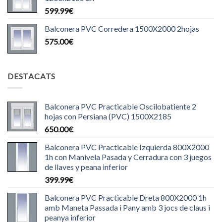
599.99
€
Balconera PVC Corredera 1500X2000 2hojas
575.00
€
DESTACATS
Balconera PVC Practicable Oscilobatiente 2
hojas con Persiana (PVC) 1500X2185
650.00
€
Balconera PVC Practicable Izquierda 800X2000
1h con Manivela Pasada y Cerradura con 3 juegos
de llaves y peana inferior
399.99
€
Balconera PVC Practicable Dreta 800X2000 1h
amb Maneta Passada i Pany amb 3 jocs de claus i
peanya inferior