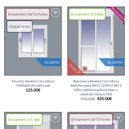
Mosquitera
Enviament 24/72 hores
Enviament 3-5 dies
Afegeix
Afegeix
llista
llista
Cristall Mate
desitjos
desitjos
ALUMINI
ALUMINI
OFERTA
Finestra Alumini Corredissa
Balconera Alumini Corredissa
500X600 2h. vidre mat
Amb Persiana (PVC) 1200×2185 2
fulles amb mosquitera (marc i
125.00
€
calaix persiana en kit)
El
El
440.00
€
435.00
€
preu
preu
original
actual
era:
és:
440.00€.
435.00€.
Enviament 3-5 dies
Enviament 24/72 hores
Afegeix
Afegeix