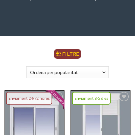
FILTRE
Mosquitera
Enviament 24/72 hores
Enviament 3-5 dies
Afegeix
Afegeix
llista
llista
desitjos
desitjos