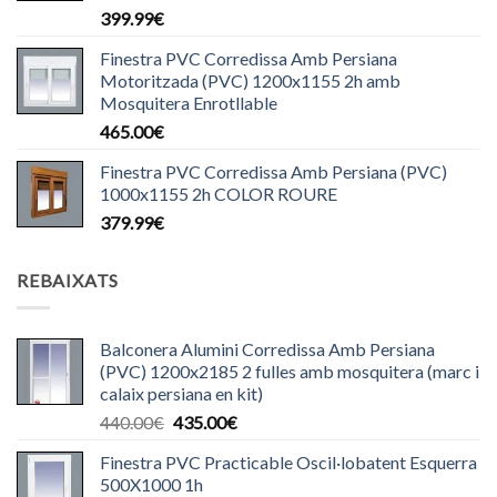
399.99
€
Finestra PVC Corredissa Amb Persiana
Motoritzada (PVC) 1200x1155 2h amb
Mosquitera Enrotllable
465.00
€
Finestra PVC Corredissa Amb Persiana (PVC)
1000x1155 2h COLOR ROURE
379.99
€
REBAIXATS
Balconera Alumini Corredissa Amb Persiana
(PVC) 1200x2185 2 fulles amb mosquitera (marc i
calaix persiana en kit)
El
El
440.00
€
435.00
€
preu
preu
Finestra PVC Practicable Oscil·lobatent Esquerra
original
actual
500X1000 1h
era:
és: