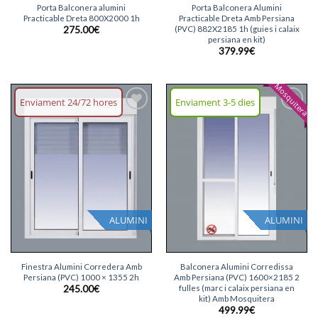
Porta Balconera alumini
Porta Balconera Alumini
Practicable Dreta 800X2000 1h
Practicable Dreta Amb Persiana
(PVC) 882X2185 1h (guies i calaix
275.00
€
persiana en kit)
379.99
€
Mosquitera
Enviament 24/72 hores
Enviament 3-5 dies
Afegeix
Afegeix
llista
llista
desitjos
desitjos
ALUMINI
ALUMINI
Finestra Alumini Corredera Amb
Balconera Alumini Corredissa
Persiana (PVC) 1000 × 1355 2h
Amb Persiana (PVC) 1600×2185 2
fulles (marc i calaix persiana en
245.00
€
kit) Amb Mosquitera
499.99
€