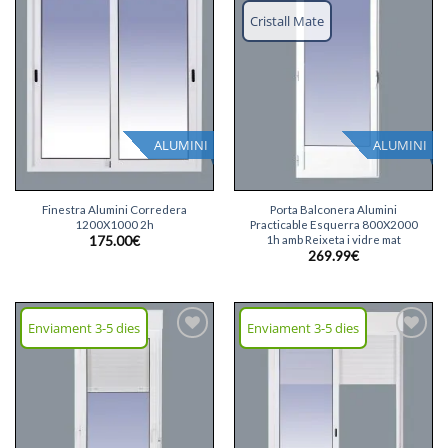
Afegeix
Afegeix
llista
llista
Cristall Mate
desitjos
desitjos
ALUMINI
ALUMINI
Finestra Alumini Corredera
Porta Balconera Alumini
1200X1000 2h
Practicable Esquerra 800X2000
1h amb Reixeta i vidre mat
175.00
€
269.99
€
Enviament 3-5 dies
Enviament 3-5 dies
Afegeix
Afegeix
llista
llista
desitjos
desitjos