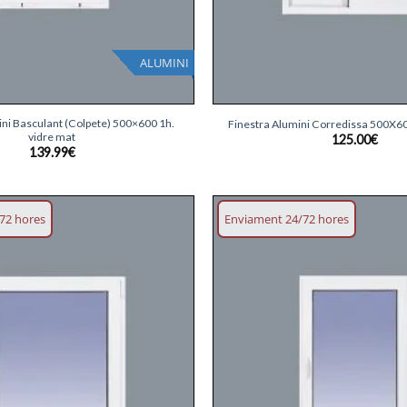
ALUMINI
+
ini Basculant (Colpete) 500×600 1h.
Finestra Alumini Corredissa 500X60
vidre mat
125.00
€
139.99
€
72 hores
Enviament 24/72 hores
Afegeix
llista
desitjos