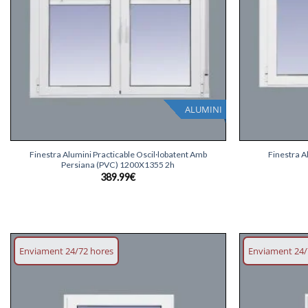
ALUMINI
+
+
Finestra Alumini Practicable Oscil·lobatent Amb
Finestra A
Persiana (PVC) 1200X1355 2h
389.99
€
Enviament 24/72 hores
Enviament 24/
Afegeix
llista
desitjos