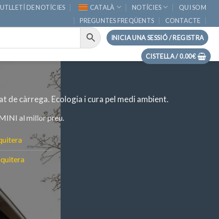
UTLLETÍ DE NOTÍCIES
CATALÀ
NOTÍCIES
QUI SOM
PREGUNTES FREQÜENTS
CONTACTE
INICIA UNA SESSIÓ / REGISTRA
CISTELLA /
0.00
€
at de càrrega.
Ecologia i cura pel medi ambient.
MINI al millor preu.
quitera
quitera