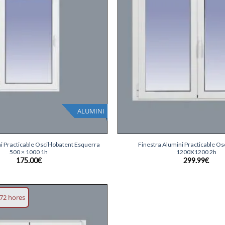
ALUMINI
+
i Practicable Oscil·lobatent Esquerra
Finestra Alumini Practicable Osc
500 × 1000 1h
1200X1200 2h
175.00
€
299.99
€
72 hores
Afegeix
llista