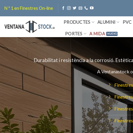
Skip
N º 1 en Finestres On-line
to
content
PRODUCTES
ALUMINI
PVC
PORTES
A MIDA
Durabilitat i resistència a la corrosió.
Estètic
A Ventanastock of
Finestres
Finestres
Finestres
Finestres