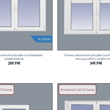
ALUMINI
+
lumini Practicable Oscil·lobatent
Finestra Alumini Practicable Osci
1200X1000 2h
Persiana (PVC) 1200X11
289.99
€
349.99
€
72 hores
Enviament 24/72 hores
Afegeix
llista
desitjos