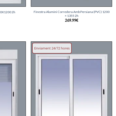
+
Finestra Alumini Corredera Amb Persiana (PVC) 1200
00X1200 2h
× 1355 2h
269.99
€
Enviament 24/72 hores
Afegeix
Afegeix
llista
llista
desitjos
desitjos