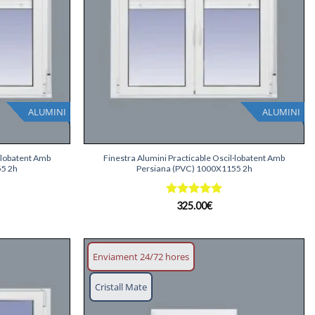
ALUMINI
ALUMINI
+
l·lobatent Amb
Finestra Alumini Practicable Oscil·lobatent Amb
55 2h
Persiana (PVC) 1000X1155 2h
Puntuat
325.00
€
amb
5
de
5
Enviament 24/72 hores
Afegeix
Afegeix
Cristall Mate
llista
llista
desitjos
desitjos