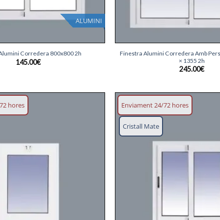
ALUMINI
+
Finestra Alumini Corredera Amb Per
 Alumini Corredera 800x800 2h
× 1355 2h
145.00
€
245.00
€
72 hores
Enviament 24/72 hores
Afegeix
Cristall Mate
llista
desitjos