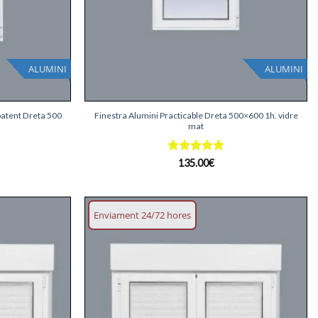
ALUMINI
ALUMINI
+
batent Dreta 500
Finestra Alumini Practicable Dreta 500×600 1h. vidre
mat
Puntuat
135.00
€
amb
5
de
5
Enviament 24/72 hores
Afegeix
Afegeix
llista
llista
desitjos
desitjos