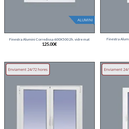
ALUMINI
+
+
Finestra Alum
Finestra Alumini Corredissa 600X500 2h. vidre mat
125.00
€
Enviament 24/72 hores
Enviament 24/
Afegeix
llista
desitjos