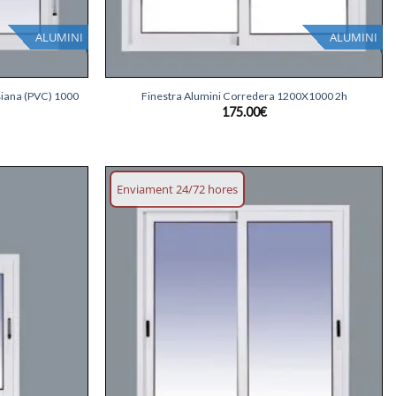
ALUMINI
ALUMINI
+
siana (PVC) 1000
Finestra Alumini Corredera 1200X1000 2h
175.00
€
Enviament 24/72 hores
Afegeix
Afegeix
llista
llista
desitjos
desitjos