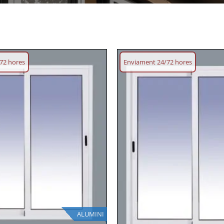
72 hores
Enviament 24/72 hores
Afegeix
llista
desitjos
ALUMINI