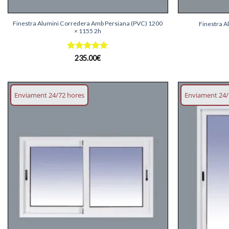
+
+
Finestra Alumini Corredera Amb Persiana (PVC) 1200
Finestra 
× 1155 2h
Puntuat
235.00
€
amb
5
de
5
Enviament 24/72 hores
Enviament 24/
Afegeix
llista
desitjos