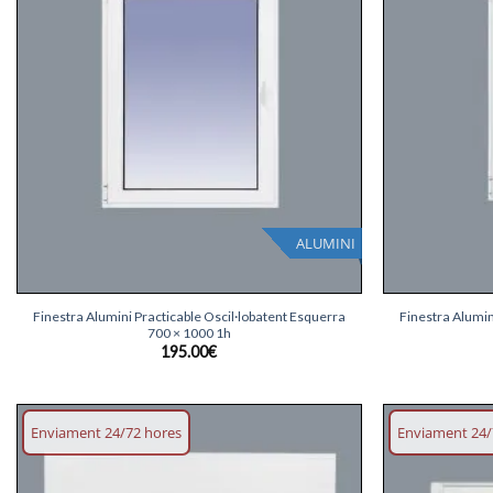
ALUMINI
+
+
Finestra Alumini Practicable Oscil·lobatent Esquerra
Finestra Alumin
700 × 1000 1h
195.00
€
Enviament 24/72 hores
Enviament 24/
Afegeix
llista