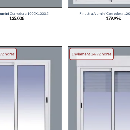
+
Alumini Corredera 1000X1000 2h
Finestra Alumini Corredera 12
135.00
€
179.99
€
72 hores
Enviament 24/72 hores
Afegeix
llista
desitjos