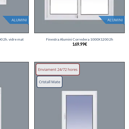
ALUMINI
ALUMINI
+
0 2h. vidre mat
Finestra Alumini Corredera 1000X1200 2h
169.99
€
Enviament 24/72 hores
Afegeix
Afegeix
Cristall Mate
llista
llista
desitjos
desitjos