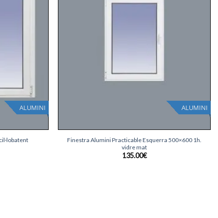
ALUMINI
ALUMINI
+
il·lobatent
Finestra Alumini Practicable Esquerra 500×600 1h.
vidre mat
135.00
€