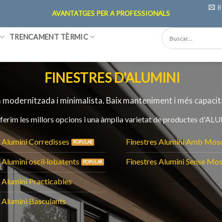
B
AVANTATGES PER A PROFESSIONALS
TRENCAMENT TÈRMIC
FINESTRES D'ALUMINI
a modernitzada i minimalista.
Baix manteniment i més capacit
erim les millors opcions i una àmplia varietat de productes d'ALU
 Alumini Corredisses
Finestres Alumini Amb Mos
 Alumini oscil·lobatents
Finestres Alumini Sense Mos
 Alumini Practicables
 Alumini Basculants