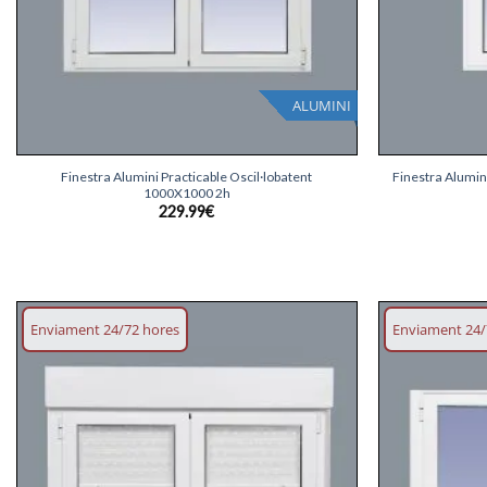
ALUMINI
+
+
Finestra Alumini Practicable Oscil·lobatent
Finestra Alumin
1000X1000 2h
229.99
€
Enviament 24/72 hores
Enviament 24/
Afegeix
llista
desitjos