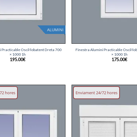
ALUMINI
+
i Practicable Oscil·lobatent Dreta 700
Finestra Alumini Practicable Oscil·lo
× 1000 1h
× 1000 1h
195.00
€
175.00
€
72 hores
Enviament 24/72 hores
Afegeix
llista
desitjos