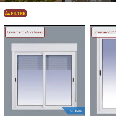
FILTRE
Enviament 24/72 hores
Enviament 24/
Afegeix
llista
desitjos
ALUMINI