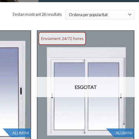
Ordenat
S'estan mostrant 26 resultats
per
popularitat
Enviament 24/72 hores
Afegeix
Afegeix
llista
llista
desitjos
desitjos
ESGOTAT
ALUMINI
ALUMINI