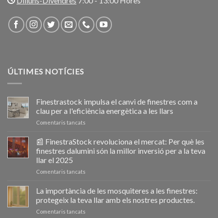
Dilluns-Divendres
7:00 - 13:00 Hores
ÚLTIMES NOTÍCIES
Finestrastock impulsa el canvi de finestres com a
clau per a l'eficiència energètica a les llars
a
Comentaris tancats
Ventanastock
impulsa
📰 FinestraStock revoluciona el mercat: Per què les
el
finestres dalumini són la millor inversió per a la teva
cambio
llar el 2025
de
a
Comentaris tancats
ventanas
📰
como
VentanaStock
clave
La importància de les mosquiteres a les finestres:
revoluciona
para
protegeix la teva llar amb els nostres productes.
el
la
a
Comentaris tancats
mercado:
eficiencia