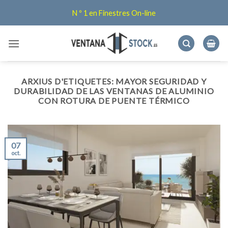
Skip
N º 1 en Finestres On-line
to
content
ARXIUS D'ETIQUETES:
MAYOR SEGURIDAD Y
DURABILIDAD DE LAS VENTANAS DE ALUMINIO
CON ROTURA DE PUENTE TÉRMICO
07
oct.