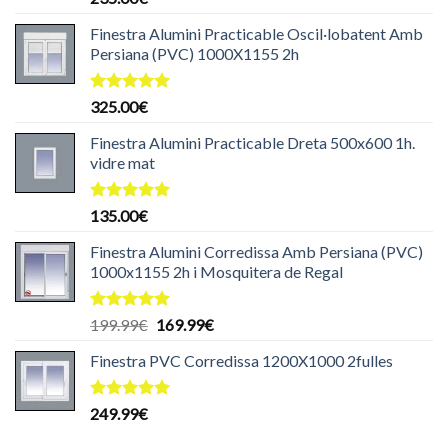
amb
5.00
de 5
Finestra Alumini Practicable Oscil·lobatent Amb
Persiana (PVC) 1000X1155 2h
Puntuat
325.00
€
amb
5.00
de 5
Finestra Alumini Practicable Dreta 500x600 1h.
vidre mat
Puntuat
135.00
€
amb
5.00
de 5
Finestra Alumini Corredissa Amb Persiana (PVC)
1000x1155 2h i Mosquitera de Regal
Puntuat
El
El
199.99
€
169.99
€
amb
5.00
preu
preu
de 5
Finestra PVC Corredissa 1200X1000 2fulles
original
actual
era:
és:
199.99€.
169.99€.
Puntuat
249.99
€
amb
5.00
de 5