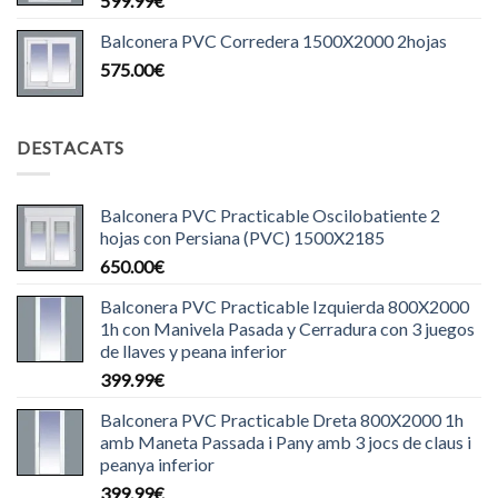
599.99
€
Balconera PVC Corredera 1500X2000 2hojas
575.00
€
DESTACATS
Balconera PVC Practicable Oscilobatiente 2
hojas con Persiana (PVC) 1500X2185
650.00
€
Balconera PVC Practicable Izquierda 800X2000
1h con Manivela Pasada y Cerradura con 3 juegos
de llaves y peana inferior
399.99
€
Balconera PVC Practicable Dreta 800X2000 1h
amb Maneta Passada i Pany amb 3 jocs de claus i
peanya inferior
399.99
€