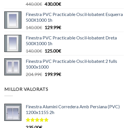
El
El
440.00
€
430.00
€
preu
preu
Finestra PVC Practicable Oscil·lobatent Esquerra
original
actual
500X1000 1h
era:
és:
El
El
140.00
€
129.99
€
440.00€.
430.00€.
preu
preu
Finestra PVC Practicable Oscil·lobatent Dreta
original
actual
500X1000 1h
era:
és:
El
El
140.00
€
125.00
€
140.00€.
129.99€.
preu
preu
Finestra PVC Practicable Oscil·lobatent 2 fulls
original
actual
1000x1000
era:
és:
El
El
204.99
€
199.99
€
140.00€.
125.00€.
preu
preu
original
actual
MILLOR VALORATS
era:
és:
204.99€.
199.99€.
Finestra Alumini Corredera Amb Persiana (PVC)
1200x1155 2h
Puntuat
235.00
€