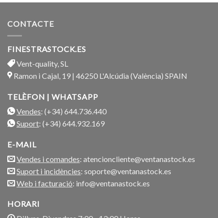
CONTACTE
FINESTRASTOCK.ES
Vent-quality, SL
Ramon i Cajal, 19 | 46250 L'Alcúdia (València) SPAIN
TELÈFON | WHATSAPP
Vendes
: (+34) 644.736.440
Suport
: (+34) 644.932.169
E-MAIL
Vendes i comandes
: atencioncliente@ventanastock.es
Suport i incidències
: soporte@ventanastock.es
Web i facturació
: info@ventanastock.es
HORARI