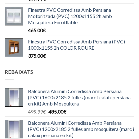
Finestra PVC Corredissa Amb Persiana
Motoritzada (PVC) 1200x1155 2h amb
Mosquitera Enrotllable
465.00
€
Finestra PVC Corredissa Amb Persiana (PVC)
1000x1155 2h COLOR ROURE
375.00
€
REBAIXATS
Balconera Alumini Corredissa Amb Persiana
(PVC) 1600x2185 2 fulles (marc i calaix persiana
en kit) Amb Mosquitera
El
El
499.99
€
485.00
€
preu
preu
Balconera Alumini Corredissa Amb Persiana
original
actual
(PVC) 1200x2185 2 fulles amb mosquitera (marc i
era:
és:
calaix persiana en kit)
499.99€.
485.00€.