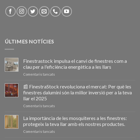
ÚLTIMES NOTÍCIES
Finestrastock impulsa el canvi de finestres com a
clau per a l'eficiència energètica a les llars
a
Comentaris tancats
Ventanastock
impulsa
📰 FinestraStock revoluciona el mercat: Per què les
el
finestres dalumini són la millor inversió per a la teva
cambio
llar el 2025
de
a
Comentaris tancats
ventanas
📰
como
VentanaStock
clave
La importància de les mosquiteres a les finestres:
revoluciona
para
protegeix la teva llar amb els nostres productes.
el
la
a
Comentaris tancats
mercado:
eficiencia
La
Por
energética