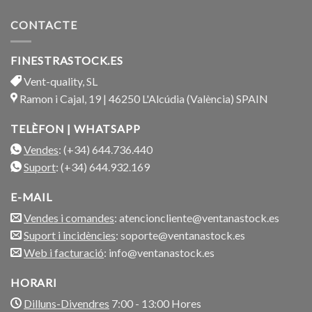
CONTACTE
FINESTRASTOCK.ES
Vent-quality, SL
Ramon i Cajal, 19 | 46250 L'Alcúdia (València) SPAIN
TELÈFON | WHATSAPP
Vendes
: (+34) 644.736.440
Suport
: (+34) 644.932.169
E-MAIL
Vendes i comandes
: atencioncliente@ventanastock.es
Suport i incidències
: soporte@ventanastock.es
Web i facturació
: info@ventanastock.es
HORARI
Dilluns-Divendres
7:00 - 13:00 Hores