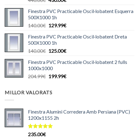
preu
preu
Finestra PVC Practicable Oscil·lobatent Esquerra
original
actual
500X1000 1h
era:
és:
El
El
140.00
€
129.99
€
440.00€.
430.00€.
preu
preu
Finestra PVC Practicable Oscil·lobatent Dreta
original
actual
500X1000 1h
era:
és:
El
El
140.00
€
125.00
€
140.00€.
129.99€.
preu
preu
Finestra PVC Practicable Oscil·lobatent 2 fulls
original
actual
1000x1000
era:
és:
El
El
204.99
€
199.99
€
140.00€.
125.00€.
preu
preu
original
actual
MILLOR VALORATS
era:
és:
204.99€.
199.99€.
Finestra Alumini Corredera Amb Persiana (PVC)
1200x1155 2h
Puntuat
235.00
€
amb
5.00