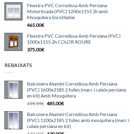
Finestra PVC Corredissa Amb Persiana
Motoritzada (PVC) 1200x1155 2h amb
Mosquitera Enrotllable
465.00
€
Finestra PVC Corredissa Amb Persiana (PVC)
1000x1155 2h COLOR ROURE
375.00
€
REBAIXATS
Balconera Alumini Corredissa Amb Persiana
(PVC) 1600x2185 2 fulles (marc i calaix persiana
en kit) Amb Mosquitera
El
El
499.99
€
485.00
€
preu
preu
Balconera Alumini Corredissa Amb Persiana
original
actual
(PVC) 1200x2185 2 fulles amb mosquitera (marc i
era:
és:
calaix persiana en kit)
499.99€.
485.00€.
El
El
440.00
€
430.00
€