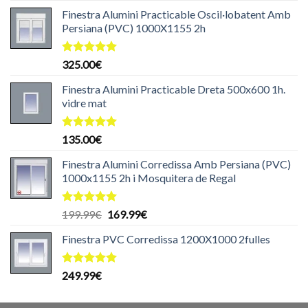
de 5
Finestra Alumini Practicable Oscil·lobatent Amb
Persiana (PVC) 1000X1155 2h
Puntuat
325.00
€
amb
5.00
de 5
Finestra Alumini Practicable Dreta 500x600 1h.
vidre mat
Puntuat
135.00
€
amb
5.00
de 5
Finestra Alumini Corredissa Amb Persiana (PVC)
1000x1155 2h i Mosquitera de Regal
Puntuat
El
El
199.99
€
169.99
€
amb
5.00
preu
preu
de 5
Finestra PVC Corredissa 1200X1000 2fulles
original
actual
era:
és:
199.99€.
169.99€.
Puntuat
249.99
€
amb
5.00
de 5