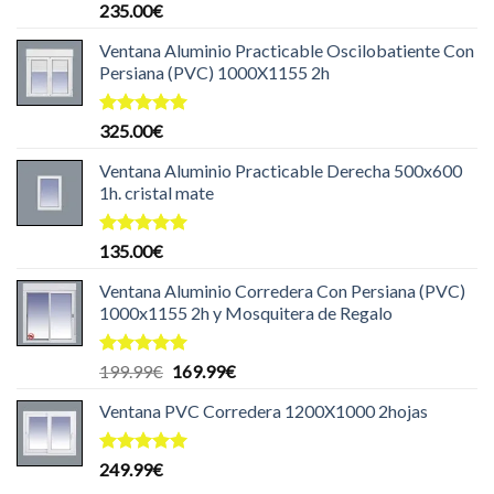
Valorado
235.00
€
con
5.00
de 5
Ventana Aluminio Practicable Oscilobatiente Con
Persiana (PVC) 1000X1155 2h
Valorado
325.00
€
con
5.00
de 5
Ventana Aluminio Practicable Derecha 500x600
1h. cristal mate
Valorado
135.00
€
con
5.00
de 5
Ventana Aluminio Corredera Con Persiana (PVC)
1000x1155 2h y Mosquitera de Regalo
Valorado
El
El
199.99
€
169.99
€
con
5.00
precio
precio
de 5
Ventana PVC Corredera 1200X1000 2hojas
original
actual
era:
es:
199.99€.
169.99€.
Valorado
249.99
€
con
5.00