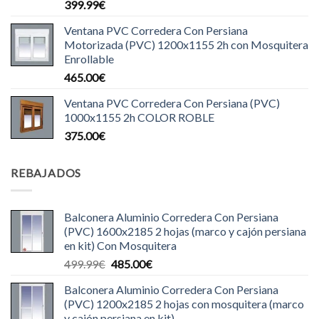
399.99
€
Ventana PVC Corredera Con Persiana
Motorizada (PVC) 1200x1155 2h con Mosquitera
Enrollable
465.00
€
Ventana PVC Corredera Con Persiana (PVC)
1000x1155 2h COLOR ROBLE
375.00
€
REBAJADOS
Balconera Aluminio Corredera Con Persiana
(PVC) 1600x2185 2 hojas (marco y cajón persiana
en kit) Con Mosquitera
El
El
499.99
€
485.00
€
precio
precio
Balconera Aluminio Corredera Con Persiana
original
actual
(PVC) 1200x2185 2 hojas con mosquitera (marco
era:
es:
y cajón persiana en kit)