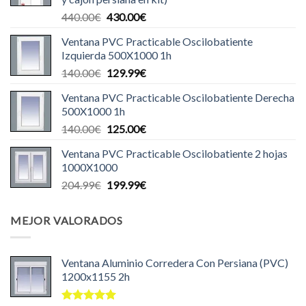
499.99€.
485.00€.
El
El
440.00
€
430.00
€
precio
precio
Ventana PVC Practicable Oscilobatiente
original
actual
Izquierda 500X1000 1h
era:
es:
El
El
140.00
€
129.99
€
440.00€.
430.00€.
precio
precio
Ventana PVC Practicable Oscilobatiente Derecha
original
actual
500X1000 1h
era:
es:
El
El
140.00
€
125.00
€
140.00€.
129.99€.
precio
precio
Ventana PVC Practicable Oscilobatiente 2 hojas
original
actual
1000X1000
era:
es:
El
El
204.99
€
199.99
€
140.00€.
125.00€.
precio
precio
original
actual
MEJOR VALORADOS
era:
es:
204.99€.
199.99€.
Ventana Aluminio Corredera Con Persiana (PVC)
1200x1155 2h