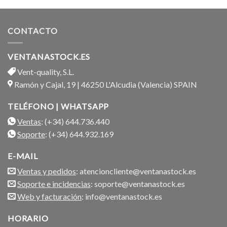
de 5
CONTACTO
VENTANASTOCK.ES
Vent-quality, S.L.
Ramón y Cajal, 19 | 46250 L'Alcudia (Valencia) SPAIN
TELÉFONO | WHATSAPP
Ventas
: (+34) 644.736.440
Soporte
: (+34) 644.932.169
E-MAIL
Ventas y pedidos
: atencioncliente@ventanastock.es
Soporte e incidencias
: soporte@ventanastock.es
Web y facturación
: info@ventanastock.es
HORARIO