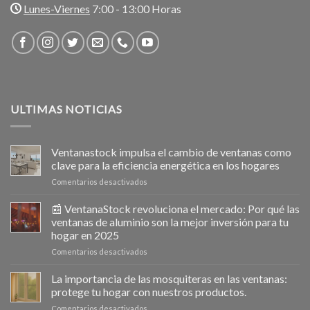
Lunes-Viernes
7:00 - 13:00 Horas
ULTIMAS NOTICIAS
Ventanastock impulsa el cambio de ventanas como
clave para la eficiencia energética en los hogares
en
Comentarios desactivados
Ventanastock
impulsa
📰 VentanaStock revoluciona el mercado: Por qué las
el
ventanas de aluminio son la mejor inversión para tu
cambio
hogar en 2025
de
en
Comentarios desactivados
ventanas
📰
como
VentanaStock
clave
La importancia de las mosquiteras en las ventanas:
revoluciona
para
protege tu hogar con nuestros productos.
el
la
en
Comentarios desactivados
mercado: