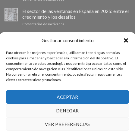
eficiencia
La
Por
energética
importancia
El sector de las ventanas en España en 2025: entre el
qué
en
de
las
los
crecimiento y los desafíos
las
ventanas
hogares
en
Comentarios desactivados
mosquiteras
de
El
en
aluminio
sector
las
son
de
PRESUPUESTO A MEDIDA
Gestionar consentimiento
ventanas:
la
las
protege
mejor
ventanas
tu
inversión
Para ofrecer las mejores experiencias, utilizamos tecnologías como las
en
hogar
Si necesitas ventanas de otras medidas puedes solicitar un
para
cookies para almacenar y/o acceder a la información del dispositivo. El
España
con
tu
consentimiento de estas tecnologías nos permitirá procesar datos como el
presupuesto a medida desde nuestro formulario de solicitud
en
nuestros
hogar
comportamiento de navegación o las identificaciones únicas en este sitio.
2025:
productos.
de presupuesto.
en
No consentir o retirar el consentimiento, puede afectar negativamente a
entre
2025
ciertas características y funciones.
el
crecimiento
ACCEDE AL PRESUPUESTADOR
y
los
ACEPTAR
desafíos
DENEGAR
PREGUNTAS FRECUENTES
CONDICIONES GENERALES DE COMPRA
CONDICIONES DE USO WEB
VER PREFERENCIAS
POLÍTICA DE PRIVACIDAD
POLÍTICA COOKIES (UE)