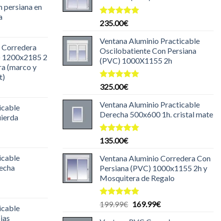
n persiana en
a
Valorado
235.00
€
l
con
5.00
de 5
recio
Ventana Aluminio Practicable
 Corredera
ctual
Oscilobatiente Con Persiana
) 1200x2185 2
s:
(PVC) 1000X1155 2h
ra (marco y
85.00€.
t)
Valorado
325.00
€
l
con
5.00
recio
de 5
Ventana Aluminio Practicable
icable
ctual
Derecha 500x600 1h. cristal mate
uierda
s:
30.00€.
l
Valorado
135.00
€
con
5.00
recio
de 5
icable
Ventana Aluminio Corredera Con
ctual
recha
Persiana (PVC) 1000x1155 2h y
s:
Mosquitera de Regalo
29.99€.
l
recio
Valorado
El
El
199.99
€
169.99
€
icable
ctual
con
5.00
precio
precio
jas
de 5
s: