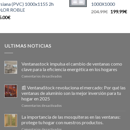
rsiana (PVC) 1000x1155 2h
1000X1000
140.00€.
1
LOR ROBLE
El
E
204.99
€
199.99
€
5.00
€
precio
p
original
a
era:
e
204.99€.
1
ULTIMAS NOTICIAS
Ventanastock impulsa el cambio de ventanas como
clave para la eficiencia energética en los hogares
en
Comentarios desactivados
Ventanastock
impulsa
📰 VentanaStock revoluciona el mercado: Por qué las
el
ventanas de aluminio son la mejor inversión para tu
cambio
hogar en 2025
de
en
Comentarios desactivados
ventanas
📰
como
VentanaStock
clave
La importancia de las mosquiteras en las ventanas:
revoluciona
para
protege tu hogar con nuestros productos.
el
la
en
Comentarios desactivados
mercado: