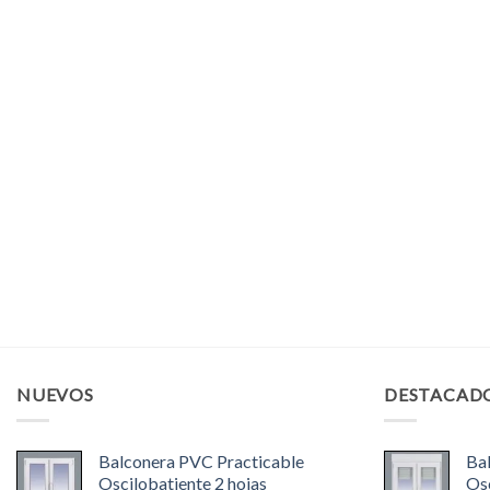
NUEVOS
DESTACAD
Balconera PVC Practicable
Ba
Oscilobatiente 2 hojas
Osc