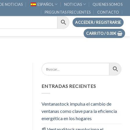
DE NOTICIAS
ESPAÑOL
NOTICIAS
QUIENES SOMOS
PREGUNTAS FRECUENTES
CONTACTO
ACCEDER / REGISTRARSE
CARRITO /
0.00
€
ENTRADAS RECIENTES
Ventanastock impulsa el cambio de
ventanas como clave para la eficiencia
energética en los hogares
📰 VentanaStock revoluciona el