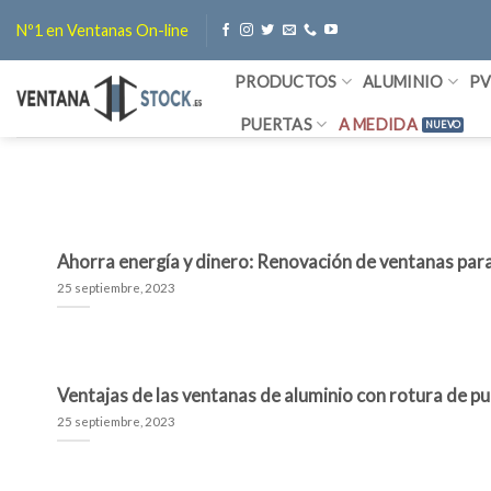
Saltar
Nº1 en Ventanas On-line
al
contenido
PRODUCTOS
ALUMINIO
P
PUERTAS
A MEDIDA
Ahorra energía y dinero: Renovación de ventanas para
25 septiembre, 2023
Ventajas de las ventanas de aluminio con rotura de p
25 septiembre, 2023