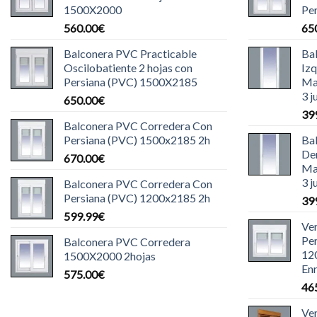
1500X2000
Pe
560.00
€
65
Balconera PVC Practicable
Ba
Oscilobatiente 2 hojas con
Iz
Persiana (PVC) 1500X2185
Ma
3 j
650.00
€
39
Balconera PVC Corredera Con
Persiana (PVC) 1500x2185 2h
Ba
De
670.00
€
Ma
3 j
Balconera PVC Corredera Con
Persiana (PVC) 1200x2185 2h
39
599.99
€
Ve
Pe
Balconera PVC Corredera
12
1500X2000 2hojas
Enr
575.00
€
46
Ve