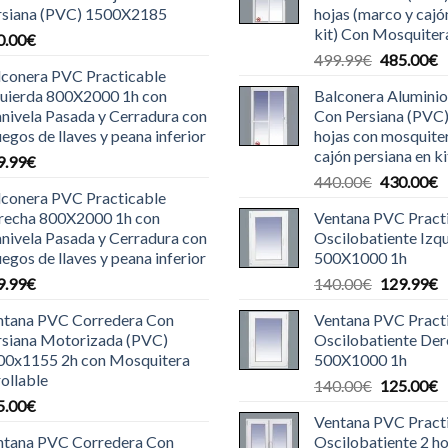
rsiana (PVC) 1500X2185
hojas (marco y cajó
kit) Con Mosquiter
0.00
€
El
E
499.99
€
485.00
€
lconera PVC Practicable
precio
p
quierda 800X2000 1h con
Balconera Aluminio
original
a
nivela Pasada y Cerradura con
Con Persiana (PVC
era:
e
uegos de llaves y peana inferior
hojas con mosquite
499.99€.
4
cajón persiana en ki
9.99
€
El
E
440.00
€
430.00
€
lconera PVC Practicable
precio
p
recha 800X2000 1h con
Ventana PVC Pract
original
a
nivela Pasada y Cerradura con
Oscilobatiente Izq
era:
e
uegos de llaves y peana inferior
500X1000 1h
440.00€.
4
El
E
9.99
€
140.00
€
129.99
€
precio
p
ntana PVC Corredera Con
Ventana PVC Pract
original
a
rsiana Motorizada (PVC)
Oscilobatiente De
era:
e
00x1155 2h con Mosquitera
500X1000 1h
140.00€.
1
ollable
El
E
140.00
€
125.00
€
5.00
€
precio
p
Ventana PVC Pract
original
a
ntana PVC Corredera Con
Oscilobatiente 2 ho
era:
e