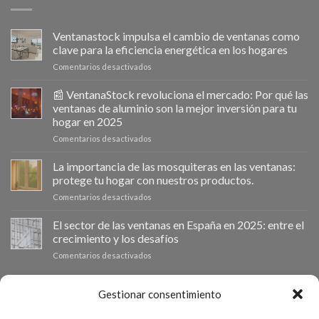
Ventanastock impulsa el cambio de ventanas como
clave para la eficiencia energética en los hogares
en
Comentarios desactivados
Ventanastock
impulsa
📰 VentanaStock revoluciona el mercado: Por qué las
el
ventanas de aluminio son la mejor inversión para tu
cambio
hogar en 2025
de
en
Comentarios desactivados
ventanas
📰
como
VentanaStock
clave
La importancia de las mosquiteras en las ventanas:
revoluciona
para
protege tu hogar con nuestros productos.
el
la
en
Comentarios desactivados
mercado:
eficiencia
La
Por
energética
importancia
El sector de las ventanas en España en 2025: entre el
qué
en
de
las
los
crecimiento y los desafíos
las
ventanas
hogares
en
Comentarios desactivados
mosquiteras
de
El
en
aluminio
sector
las
son
de
PRESUPUESTO A MEDIDA
Gestionar consentimiento
ventanas:
la
las
protege
mejor
ventanas
tu