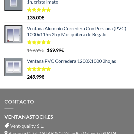
1h. cristal mate
Valorado
135.00
€
con
5.00
de 5
Ventana Aluminio Corredera Con Persiana (PVC)
1000x1155 2h y Mosquitera de Regalo
Valorado
El
El
199.99
€
169.99
€
con
5.00
precio
precio
de 5
Ventana PVC Corredera 1200X1000 2hojas
original
actual
era:
es:
199.99€.
169.99€.
Valorado
249.99
€
con
5.00
de 5
CONTACTO
VENTANASTOCK.ES
Vent-quality, S.L.
Ramón y Cajal, 19 | 46250 L'Alcudia (Valencia) SPAIN