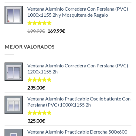
precio
precio
Ventana Aluminio Corredera Con Persiana (PVC)
original
actual
1000x1155 2h y Mosquitera de Regalo
era:
es:
204.99€.
199.99€.
Valorado
El
El
199.99
€
169.99
€
con
5.00
precio
precio
de 5
original
actual
MEJOR VALORADOS
era:
es:
199.99€.
169.99€.
Ventana Aluminio Corredera Con Persiana (PVC)
1200x1155 2h
Valorado
235.00
€
con
5.00
de 5
Ventana Aluminio Practicable Oscilobatiente Con
Persiana (PVC) 1000X1155 2h
Valorado
325.00
€
con
5.00
de 5
Ventana Aluminio Practicable Derecha 500x600