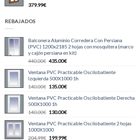
379.99
€
REBAJADOS
Balconera Aluminio Corredera Con Persiana
(PVC) 1200x2185 2 hojas con mosquitera (marco
y cajón persiana en kit)
El
El
440.00
€
435.00
€
precio
precio
Ventana PVC Practicable Oscilobatiente
original
actual
Izquierda 500X1000 1h
era:
es:
El
El
140.00
€
135.00
€
440.00€.
435.00€.
precio
precio
Ventana PVC Practicable Oscilobatiente Derecha
original
actual
500X1000 1h
era:
es:
El
El
140.00
€
130.00
€
140.00€.
135.00€.
precio
precio
Ventana PVC Practicable Oscilobatiente 2 hojas
original
actual
1000X1000
era:
es:
El
El
204.99
€
199.99
€
140.00€.
130.00€.