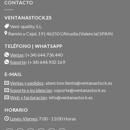
CONTACTO
VENTANASTOCK.ES
Vent-quality, S.L.
Ramón y Cajal, 19 | 46250 L'Alcudia (Valencia) SPAIN
TELÉFONO | WHATSAPP
Ventas
: (+34) 644.736.440
Soporte
: (+34) 644.932.169
E-MAIL
Ventas y pedidos
: atencioncliente@ventanastock.es
Soporte e incidencias
: soporte@ventanastock.es
Web y facturación
: info@ventanastock.es
HORARIO
Lunes-Viernes
7:00 - 13:00 Horas