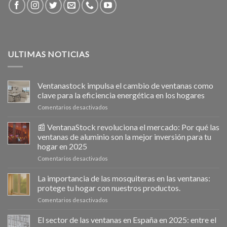
ULTIMAS NOTICIAS
Ventanastock impulsa el cambio de ventanas como
clave para la eficiencia energética en los hogares
en
Comentarios desactivados
Ventanastock
impulsa
📰 VentanaStock revoluciona el mercado: Por qué las
el
ventanas de aluminio son la mejor inversión para tu
cambio
hogar en 2025
de
en
Comentarios desactivados
ventanas
📰
como
VentanaStock
clave
La importancia de las mosquiteras en las ventanas:
revoluciona
para
protege tu hogar con nuestros productos.
el
la
en
Comentarios desactivados
mercado:
eficiencia
La
Por
energética
importancia
El sector de las ventanas en España en 2025: entre el
qué
en
de
las