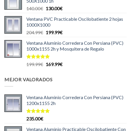
500X1000 1h
era:
es:
El
El
140.00
€
130.00
€
140.00€.
135.00€.
precio
precio
Ventana PVC Practicable Oscilobatiente 2 hojas
original
actual
1000X1000
era:
es:
El
El
204.99
€
199.99
€
140.00€.
130.00€.
precio
precio
Ventana Aluminio Corredera Con Persiana (PVC)
original
actual
1000x1155 2h y Mosquitera de Regalo
era:
es:
204.99€.
199.99€.
Valorado
El
El
199.99
€
169.99
€
con
5.00
precio
precio
de 5
original
actual
MEJOR VALORADOS
era:
es:
199.99€.
169.99€.
Ventana Aluminio Corredera Con Persiana (PVC)
1200x1155 2h
Valorado
235.00
€
con
5.00
de 5
Ventana Aluminio Practicable Oscilobatiente Con