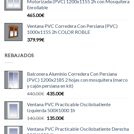
Motorizada (PVC) 1200x1155 2h con Mosquitera
Enrollable
465.00
€
Ventana PVC Corredera Con Persiana (PVC)
1000x1155 2h COLOR ROBLE
379.99
€
REBAJADOS
Balconera Aluminio Corredera Con Persiana
(PVC) 1200x2185 2 hojas con mosquitera (marco
y cajón persiana en kit)
El
El
440.00
€
435.00
€
precio
precio
Ventana PVC Practicable Oscilobatiente
original
actual
Izquierda 500X1000 1h
era:
es:
El
El
140.00
€
135.00
€
440.00€.
435.00€.
precio
precio
Ventana PVC Practicable Oscilobatiente Derecha
original
actual