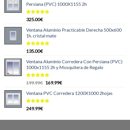
Persiana (PVC) 1000X1155 2h
Valorado
325.00
€
con
5.00
de 5
Ventana Aluminio Practicable Derecha 500x600
1h. cristal mate
Valorado
135.00
€
con
5.00
de 5
Ventana Aluminio Corredera Con Persiana (PVC)
1000x1155 2h y Mosquitera de Regalo
Valorado
El
El
199.99
€
169.99
€
con
5.00
precio
precio
de 5
Ventana PVC Corredera 1200X1000 2hojas
original
actual
era:
es:
199.99€.
169.99€.
Valorado
249.99
€
con
5.00
de 5