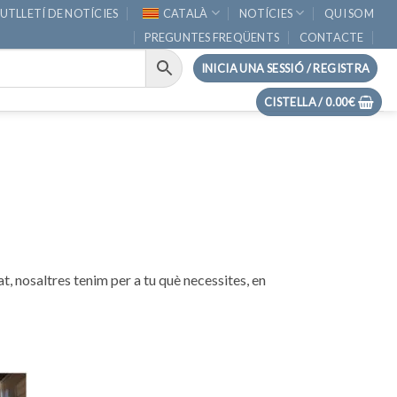
UTLLETÍ DE NOTÍCIES
CATALÀ
NOTÍCIES
QUI SOM
PREGUNTES FREQÜENTS
CONTACTE
INICIA UNA SESSIÓ / REGISTRA
CISTELLA /
0.00
€
at, nosaltres tenim per a tu què necessites, en