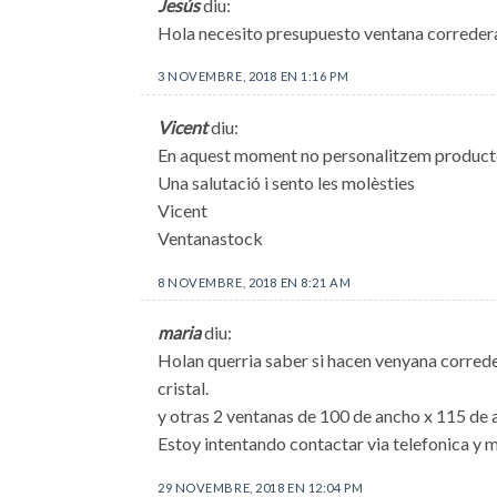
Jesús
diu:
Hola necesito presupuesto ventana correder
3 NOVEMBRE, 2018 EN 1:16 PM
Vicent
diu:
En aquest moment no personalitzem productes
Una salutació i sento les molèsties
Vicent
Ventanastock
8 NOVEMBRE, 2018 EN 8:21 AM
maria
diu:
Holan querria saber si hacen venyana correde
cristal.
y otras 2 ventanas de 100 de ancho x 115 de a
Estoy intentando contactar via telefonica y m
29 NOVEMBRE, 2018 EN 12:04 PM