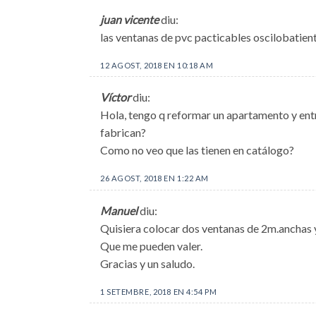
juan vicente
diu:
las ventanas de pvc pacticables oscilobatien
12 AGOST, 2018 EN 10:18 AM
Víctor
diu:
Hola, tengo q reformar un apartamento y entr
fabrican?
Como no veo que las tienen en catálogo?
26 AGOST, 2018 EN 1:22 AM
Manuel
diu:
Quisiera colocar dos ventanas de 2m.anchas 
Que me pueden valer.
Gracias y un saludo.
1 SETEMBRE, 2018 EN 4:54 PM