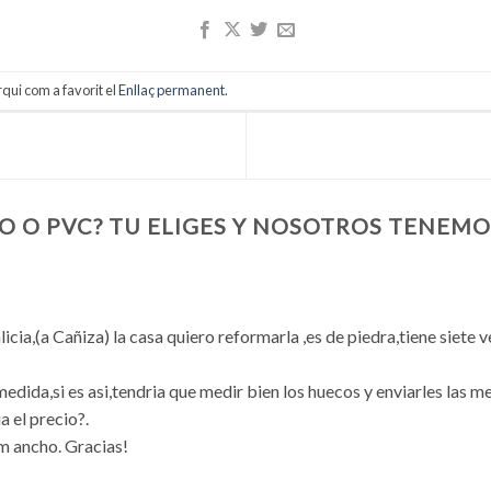
rqui com a favorit el
Enllaç permanent
.
O O PVC? TU ELIGES Y NOSOTROS TENEMO
cia,(a Cañiza) la casa quiero reformarla ,es de piedra,tiene siete 
edida,si es asi,tendria que medir bien los huecos y enviarles las m
a el precio?.
m ancho. Gracias!