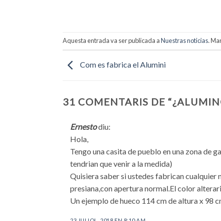
Aquesta entrada va ser publicada a
Nuestras noticias
. Ma
Com es fabrica el Alumini
31 COMENTARIS DE “
¿ALUMIN
Ernesto
diu:
Hola,
Tengo una casita de pueblo en una zona de gali
tendrian que venir a la medida)
Quisiera saber si ustedes fabrican cualquier m
presiana,con apertura normal.El color alterari
Un ejemplo de hueco 114 cm de altura x 98 c
23 JULIOL, 2018 EN 8:10 AM