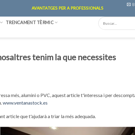
B
AVANTATGES PER A PROFESSIONALS
TRENCAMENT TÈRMIC
nosaltres tenim la que necessites
eressa més, alumini o PVC, aquest article t'interessa i per descompt
u.
www.ventanastock.es
nt article que t'ajudarà a triar la més adequada.