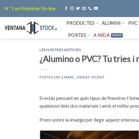
Skip
N º 1 en Finestres On-line
to
content
PRODUCTES
ALUMINI
PVC
PORTES
A MIDA
LES NOSTRES NOTÍCIES
¿Alumino o PVC? Tu tries i 
POSTED ON
2 MARÇ, 2018
BY
VICENT
Si estàs pensant en quin tipus de finestres t'int
qualsevol dels dos materials i amb el millor pre
Prem sobre la imatge per llegir aquest interessa