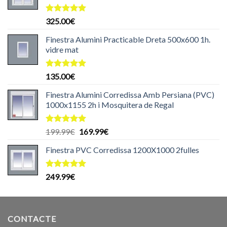
Puntuat
325.00
€
amb
5.00
de 5
Finestra Alumini Practicable Dreta 500x600 1h.
vidre mat
Puntuat
135.00
€
amb
5.00
de 5
Finestra Alumini Corredissa Amb Persiana (PVC)
1000x1155 2h i Mosquitera de Regal
Puntuat
El
El
199.99
€
169.99
€
amb
5.00
preu
preu
de 5
Finestra PVC Corredissa 1200X1000 2fulles
original
actual
era:
és:
199.99€.
169.99€.
Puntuat
249.99
€
amb
5.00
de 5
CONTACTE