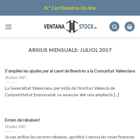
Skip
N º 1 en Finestres On-line
to
content
ARXIUS MENSUALS:
JULIOL 2017
S'amplien les ajudes per al canvi de finestres a la Comunitat Valenciana
18 juliol, 2017
La Generalitat Valenciana, per mitjà de l'Institut Valencià de
Competitivitat Empresarial, va anunciar ahir una ampliació [...]
Estem de rebaixes!
14 juliol, 2017
Ja van arribar les nostres rebaixes, aprofita-i renova les teves finestres