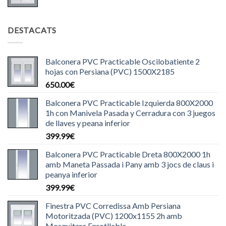
DESTACATS
Balconera PVC Practicable Oscilobatiente 2
hojas con Persiana (PVC) 1500X2185
650.00
€
Balconera PVC Practicable Izquierda 800X2000
1h con Manivela Pasada y Cerradura con 3 juegos
de llaves y peana inferior
399.99
€
Balconera PVC Practicable Dreta 800X2000 1h
amb Maneta Passada i Pany amb 3 jocs de claus i
peanya inferior
399.99
€
Finestra PVC Corredissa Amb Persiana
Motoritzada (PVC) 1200x1155 2h amb
Mosquitera Enrotllable