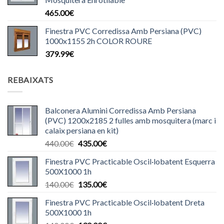
465.00
€
Finestra PVC Corredissa Amb Persiana (PVC)
1000x1155 2h COLOR ROURE
379.99
€
REBAIXATS
Balconera Alumini Corredissa Amb Persiana
(PVC) 1200x2185 2 fulles amb mosquitera (marc i
calaix persiana en kit)
El
El
440.00
€
435.00
€
preu
preu
Finestra PVC Practicable Oscil·lobatent Esquerra
original
actual
500X1000 1h
era:
és:
El
El
140.00
€
135.00
€
440.00€.
435.00€.
preu
preu
Finestra PVC Practicable Oscil·lobatent Dreta
original
actual
500X1000 1h
era:
és: