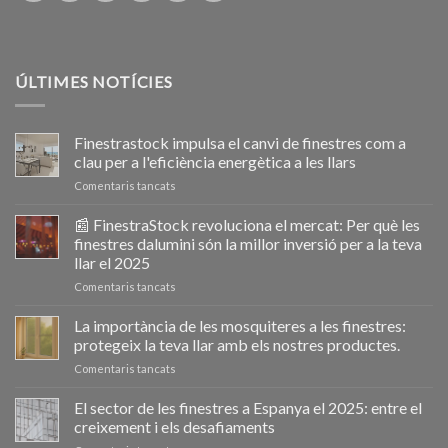
ÚLTIMES NOTÍCIES
Finestrastock impulsa el canvi de finestres com a
clau per a l'eficiència energètica a les llars
a
Comentaris tancats
Ventanastock
impulsa
📰 FinestraStock revoluciona el mercat: Per què les
el
finestres dalumini són la millor inversió per a la teva
cambio
llar el 2025
de
a
Comentaris tancats
ventanas
📰
como
VentanaStock
clave
La importància de les mosquiteres a les finestres:
revoluciona
para
protegeix la teva llar amb els nostres productes.
el
la
a
Comentaris tancats
mercado:
eficiencia
La
Por
energética
importancia
El sector de les finestres a Espanya el 2025: entre el
qué
en
de
las
los
creixement i els desafiaments
las
ventanas
hogares