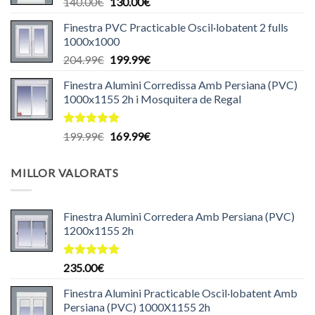
El
El
140.00
€
130.00
€
140.00€.
135.00€.
preu
preu
Finestra PVC Practicable Oscil·lobatent 2 fulls
original
actual
1000x1000
era:
és:
El
El
204.99
€
199.99
€
140.00€.
130.00€.
preu
preu
Finestra Alumini Corredissa Amb Persiana (PVC)
original
actual
1000x1155 2h i Mosquitera de Regal
era:
és:
204.99€.
199.99€.
Puntuat
El
El
199.99
€
169.99
€
amb
5.00
preu
preu
de 5
original
actual
MILLOR VALORATS
era:
és:
199.99€.
169.99€.
Finestra Alumini Corredera Amb Persiana (PVC)
1200x1155 2h
Puntuat
235.00
€
amb
5.00
de 5
Finestra Alumini Practicable Oscil·lobatent Amb
Persiana (PVC) 1000X1155 2h