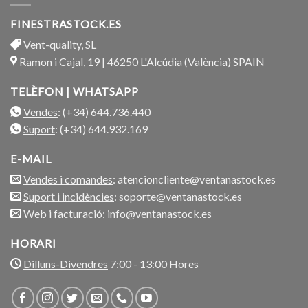
FINESTRASTOCK.ES
Vent-quality, SL
Ramon i Cajal, 19 | 46250 L'Alcúdia (València) SPAIN
TELÈFON | WHATSAPP
Vendes
: (+34) 644.736.440
Suport
: (+34) 644.932.169
E-MAIL
Vendes i comandes
: atencioncliente@ventanastock.es
Suport i incidències
: soporte@ventanastock.es
Web i facturació
: info@ventanastock.es
HORARI
Dilluns-Divendres
7:00 - 13:00 Hores