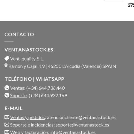
37
CONTACTO
VENTANASTOCK.ES
Vent-quality, S.L.
Ramón y Cajal, 19 | 46250 L'Alcudia (Valencia) SPAIN
TELÉFONO | WHATSAPP
Ventas
: (+34) 644.736.440
Soporte
: (+34) 644.932.169
E-MAIL
Ventas y pedidos
: atencioncliente@ventanastock.es
Soporte e incidencias
: soporte@ventanastock.es
Web y facturación
: info@ventanastock.es