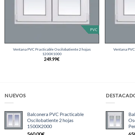
PVC
+
+
Ventana PVC Practicable Oscilobatiente 2 hojas
Ventana PVC 
1200X1000
249.99
€
NUEVOS
DESTACAD
Balconera PVC Practicable
Ba
Oscilobatiente 2 hojas
Osc
1500X2000
Pe
560.00
€
65