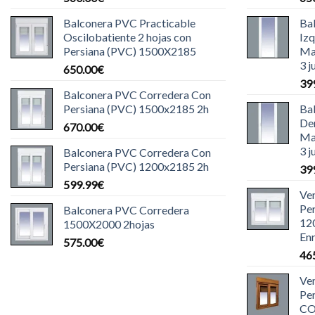
Balconera PVC Practicable
Ba
Oscilobatiente 2 hojas con
Iz
Persiana (PVC) 1500X2185
Ma
3 j
650.00
€
39
Balconera PVC Corredera Con
Persiana (PVC) 1500x2185 2h
Ba
De
670.00
€
Ma
3 j
Balconera PVC Corredera Con
Persiana (PVC) 1200x2185 2h
39
599.99
€
Ve
Pe
Balconera PVC Corredera
12
1500X2000 2hojas
Enr
575.00
€
46
Ve
Pe
CO