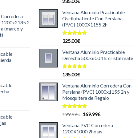
Valorado
235.00
€
l
con
5.00
de 5
recio
Ventana Aluminio Practicable
 Corredera
ctual
Oscilobatiente Con Persiana
) 1200x2185 2
s:
(PVC) 1000X1155 2h
ra (marco y
85.00€.
t)
Valorado
325.00
€
l
con
5.00
recio
de 5
Ventana Aluminio Practicable
icable
ctual
Derecha 500x600 1h. cristal mate
uierda
s:
30.00€.
l
Valorado
135.00
€
con
5.00
recio
de 5
icable
Ventana Aluminio Corredera Con
ctual
recha
Persiana (PVC) 1000x1155 2h y
s:
Mosquitera de Regalo
29.99€.
l
recio
Valorado
El
El
199.99
€
169.99
€
icable
ctual
con
5.00
precio
precio
jas
de 5
s:
Ventana PVC Corredera
original
actual
25.00€.
1200X1000 2hojas
era:
es:
l