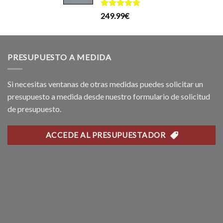
199.99€.
169.99€.
recio
Valorado
249.99
€
ctual
con
5.00
s:
de 5
99.99€.
PRESUPUESTO A MEDIDA
Si necesitas ventanas de otras medidas puedes solicitar un
presupuesto a medida desde nuestro formulario de solicitud
de presupuesto.
ACCEDE AL PRESUPUESTADOR