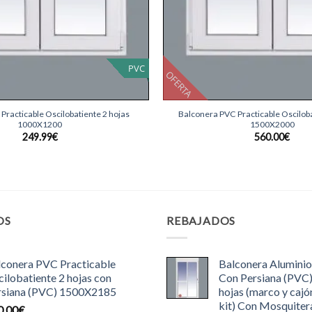
PVC
OFERTA
+
Practicable Oscilobatiente 2 hojas
Balconera PVC Practicable Osciloba
1000X1200
1500X2000
249.99
€
560.00
€
OS
REBAJADOS
lconera PVC Practicable
Balconera Aluminio
ilobatiente 2 hojas con
Con Persiana (PVC
rsiana (PVC) 1500X2185
hojas (marco y cajó
kit) Con Mosquiter
0.00
€