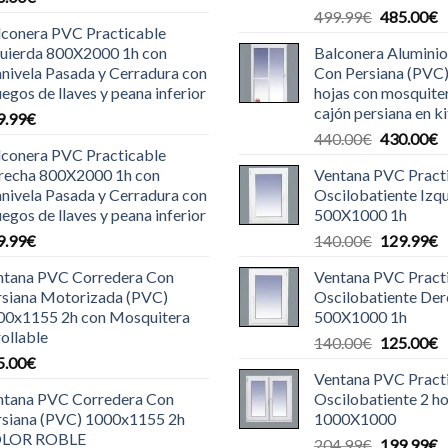
El
E
499.99
€
485.00
€
lconera PVC Practicable
precio
p
quierda 800X2000 1h con
Balconera Aluminio
original
a
nivela Pasada y Cerradura con
Con Persiana (PVC
era:
e
uegos de llaves y peana inferior
hojas con mosquite
499.99€.
4
cajón persiana en ki
9.99
€
El
E
440.00
€
430.00
€
lconera PVC Practicable
precio
p
recha 800X2000 1h con
Ventana PVC Pract
original
a
nivela Pasada y Cerradura con
Oscilobatiente Izq
era:
e
uegos de llaves y peana inferior
500X1000 1h
440.00€.
4
El
E
9.99
€
140.00
€
129.99
€
precio
p
ntana PVC Corredera Con
Ventana PVC Pract
original
a
rsiana Motorizada (PVC)
Oscilobatiente De
era:
e
00x1155 2h con Mosquitera
500X1000 1h
140.00€.
1
ollable
El
E
140.00
€
125.00
€
5.00
€
precio
p
Ventana PVC Pract
original
a
ntana PVC Corredera Con
Oscilobatiente 2 ho
era:
e
rsiana (PVC) 1000x1155 2h
1000X1000
140.00€.
1
LOR ROBLE
El
E
204.99
€
199.99
€