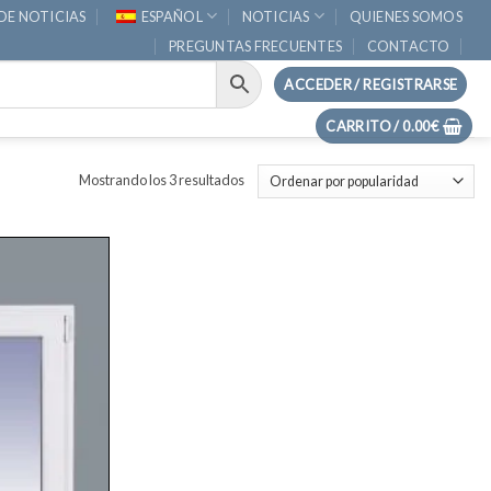
DE NOTICIAS
ESPAÑOL
NOTICIAS
QUIENES SOMOS
PREGUNTAS FRECUENTES
CONTACTO
ACCEDER / REGISTRARSE
CARRITO /
0.00
€
Ordenado
Mostrando los 3 resultados
por
popularidad
Añadir
lista
deseos