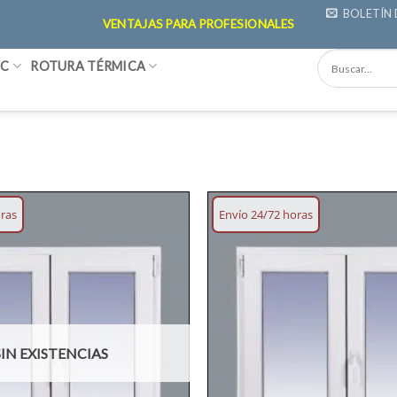
BOLETÍN 
VENTAJAS PARA PROFESIONALES
VC
ROTURA TÉRMICA
oras
Envío 24/72 horas
Añadir
lista
deseos
SIN EXISTENCIAS