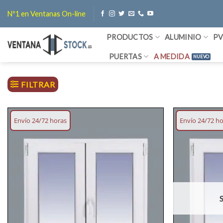
Saltar
Nº1 en Ventanas On-line
al
contenido
PRODUCTOS
ALUMINIO
P
PUERTAS
A MEDIDA
FILTRAR
Envío 24/72 horas
Envío 24/72 h
Añadir
lista
deseos