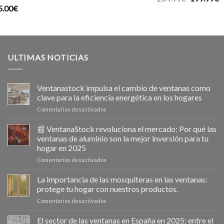
5.00
€
precio
p
original
a
era:
e
204.99€.
1
ULTIMAS NOTICIAS
Ventanastock impulsa el cambio de ventanas como
clave para la eficiencia energética en los hogares
en
Comentarios desactivados
Ventanastock
impulsa
📰 VentanaStock revoluciona el mercado: Por qué las
el
ventanas de aluminio son la mejor inversión para tu
cambio
hogar en 2025
de
en
Comentarios desactivados
ventanas
📰
como
VentanaStock
clave
La importancia de las mosquiteras en las ventanas:
revoluciona
para
protege tu hogar con nuestros productos.
el
la
en
Comentarios desactivados
mercado:
eficiencia
La
Por
energética
importancia
El sector de las ventanas en España en 2025: entre el
qué
en