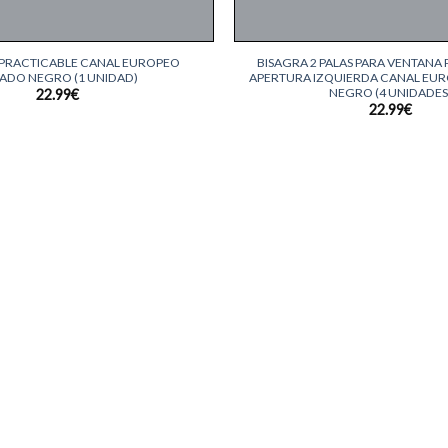
+
PRACTICABLE CANAL EUROPEO
BISAGRA 2 PALAS PARA VENTANA
ADO NEGRO (1 UNIDAD)
APERTURA IZQUIERDA CANAL EU
NEGRO (4 UNIDADES
22.99
€
22.99
€