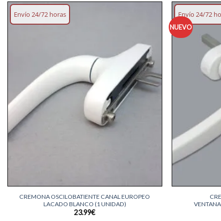
Envío 24/72 horas
Envío 24/72 h
NUEVO
Añadir
lista
deseos
+
+
CREMONA OSCILOBATIENTE CANAL EUROPEO
CRE
LACADO BLANCO (1 UNIDAD)
VENTANA
23.99
€