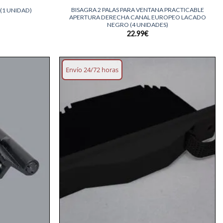
BISAGRA 2 PALAS PARA VENTANA PRACTICABLE
(1 UNIDAD)
APERTURA DERECHA CANAL EUROPEO LACADO
NEGRO (4 UNIDADES)
22.99
€
Envío 24/72 horas
Añadir
Añadir
lista
lista
deseos
deseos