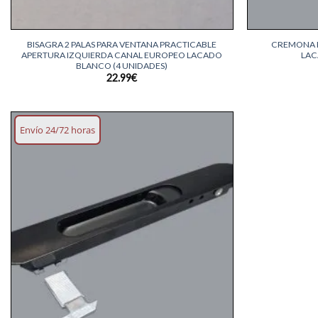
+
+
BISAGRA 2 PALAS PARA VENTANA PRACTICABLE
CREMONA 
APERTURA IZQUIERDA CANAL EUROPEO LACADO
LAC
BLANCO (4 UNIDADES)
22.99
€
Envío 24/72 horas
Añadir
lista
deseos