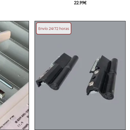
22.99
€
Envío 24/72 horas
Añadir
Añadir
lista
lista
deseos
deseos
+