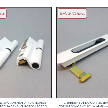
oras
Envío 24/72 horas
Añadir
lista
deseos
+
ALAS PARA VENTANA PRACTICABLE
CIERRE EMBUTIDO CORREDERA 
ERECHA CANAL EUROPEO LACADO
TORNILLOS + GANCHO Lacado Blanc