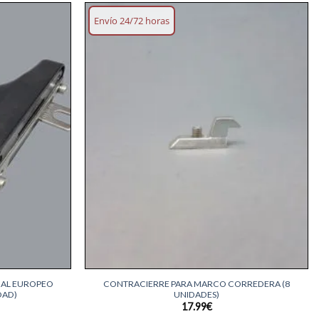
Envío 24/72 horas
Añadir
Añadir
lista
lista
deseos
deseos
+
NAL EUROPEO
CONTRACIERRE PARA MARCO CORREDERA (8
DAD)
UNIDADES)
17.99
€