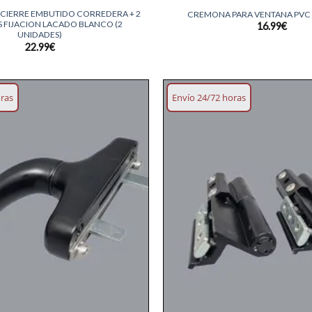
 CIERRE EMBUTIDO CORREDERA + 2
CREMONA PARA VENTANA PVC 
 FIJACION LACADO BLANCO (2
16.99
€
UNIDADES)
22.99
€
oras
Envío 24/72 horas
Añadir
lista
deseos