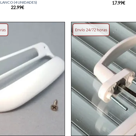
LANCO (4 UNIDADES)
17.99
€
22.99
€
oras
Envío 24/72 horas
Añadir
lista
deseos
+