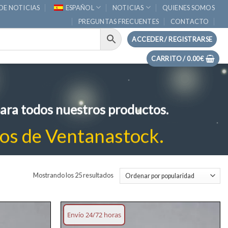
DE NOTICIAS
ESPAÑOL
NOTICIAS
QUIENES SOMOS
PREGUNTAS FRECUENTES
CONTACTO
ACCEDER / REGISTRARSE
CARRITO /
0.00
€
ara todos nuestros productos.
tos de Ventanastock.
Ordenado
Mostrando los 25 resultados
por
popularidad
Envío 24/72 horas