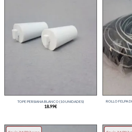
Añadir
lista
deseos
+
+
ROLLO FELPA D
TOPE PERSIANA BLANCO (10 UNIDADES)
18.99
€