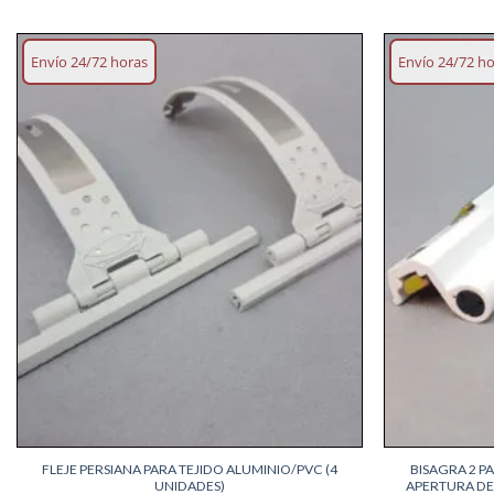
Envío 24/72 horas
Envío 24/72 h
Añadir
lista
deseos
+
+
FLEJE PERSIANA PARA TEJIDO ALUMINIO/PVC (4
BISAGRA 2 P
UNIDADES)
APERTURA D