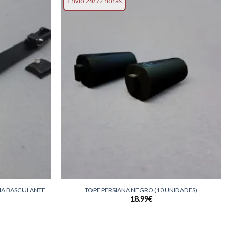
Envío 24/72 horas
Añadir
Añadir
lista
lista
deseos
deseos
+
NA BASCULANTE
TOPE PERSIANA NEGRO (10 UNIDADES)
18.99
€