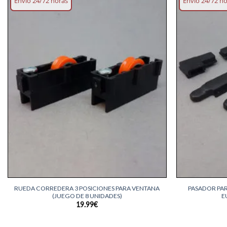
Envío 24/72 horas
Envío 24/72 h
Añadir
lista
deseos
+
+
RUEDA CORREDERA 3 POSICIONES PARA VENTANA
PASADOR PA
(JUEGO DE 8 UNIDADES)
E
19.99
€