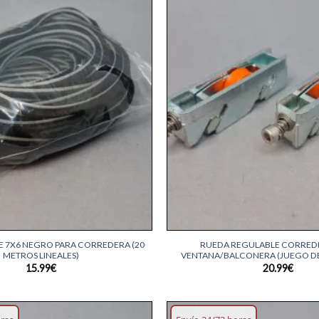
Añadir
lista
deseos
+
E 7X6 NEGRO PARA CORREDERA (20
RUEDA REGULABLE CORRED
METROS LINEALES)
VENTANA/BALCONERA (JUEGO DE
15.99
€
20.99
€