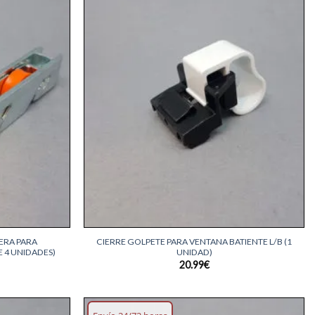
Añadir
Añadir
lista
lista
deseos
deseos
+
ERA PARA
CIERRE GOLPETE PARA VENTANA BATIENTE L/B (1
 4 UNIDADES)
UNIDAD)
20.99
€