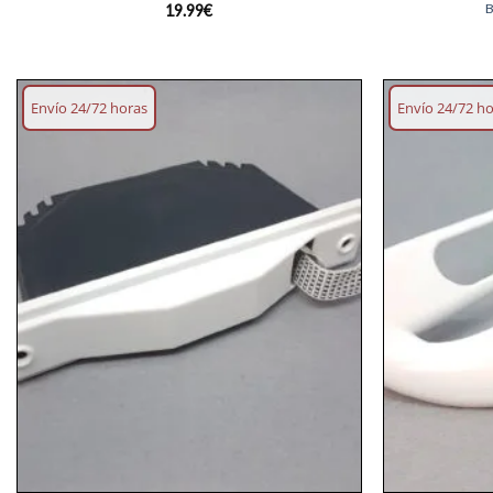
B
19.99
€
Envío 24/72 horas
Envío 24/72 h
Añadir
lista
deseos
+
+