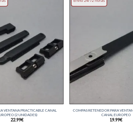
oras
Envío 24/72 horas
Añadir
lista
deseos
+
RA VENTANA PRACTICABLE CANAL
COMPAS RETENEDOR PARA VENTA
UROPEO (2 UNIDADES)
CANAL EUROPEO
22.99
€
19.99
€