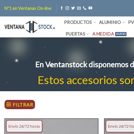
Saltar
Nº1 en Ventanas On-line
al
contenido
PRODUCTOS
ALUMINIO
P
PUERTAS
A MEDIDA
En Ventanstock disponemos de
Estos accesorios so
FILTRAR
Envío 24/72 horas
Envío 24/72 h