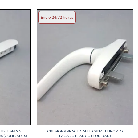
Envío 24/72 horas
Añadir
Añadir
lista
lista
deseos
deseos
+
SISTEMA SIN
CREMONA PRACTICABLE CANAL EUROPEO
o (2 UNIDADES)
LACADO BLANCO (1 UNIDAD)