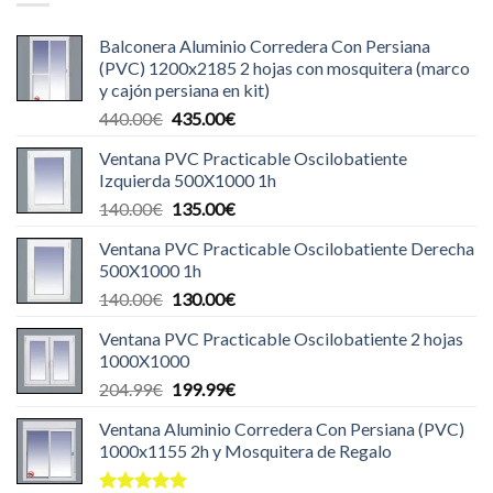
Balconera Aluminio Corredera Con Persiana
(PVC) 1200x2185 2 hojas con mosquitera (marco
y cajón persiana en kit)
El
El
440.00
€
435.00
€
precio
precio
Ventana PVC Practicable Oscilobatiente
original
actual
Izquierda 500X1000 1h
era:
es:
El
El
140.00
€
135.00
€
440.00€.
435.00€.
precio
precio
Ventana PVC Practicable Oscilobatiente Derecha
original
actual
500X1000 1h
era:
es:
El
El
140.00
€
130.00
€
140.00€.
135.00€.
precio
precio
Ventana PVC Practicable Oscilobatiente 2 hojas
original
actual
1000X1000
era:
es:
El
El
204.99
€
199.99
€
140.00€.
130.00€.
precio
precio
Ventana Aluminio Corredera Con Persiana (PVC)
original
actual
1000x1155 2h y Mosquitera de Regalo
era:
es:
204.99€.
199.99€.