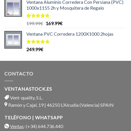
de 5
Ventana Aluminio Corredera Con Persiana (PVC)
1000x1155 2h y Mosquitera de Regalo
Valorado
El
El
199.99
€
169.99
€
con
5.00
precio
precio
de 5
Ventana PVC Corredera 1200X1000 2hojas
original
actual
era:
es:
199.99€.
169.99€.
Valorado
249.99
€
con
5.00
de 5
CONTACTO
VENTANASTOCK.ES
Vent-quality, S.L.
Ramón y Cajal, 19 | 46250 L'Alcudia (Valencia) SPAIN
TELÉFONO | WHATSAPP
Ventas
: (+34) 644.736.440