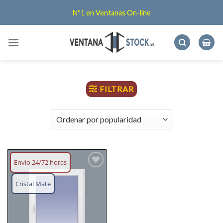
Saltar
Nº1 en Ventanas On-line
al
contenido
FILTRAR
Envío 24/72 horas
Añadir
lista
Cristal Mate
deseos