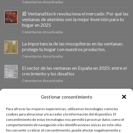
en
Comentarios desactivados
Ventanastock
impulsa
📰 VentanaStock revoluciona el mercado: Por qué las
el
ventanas de aluminio son la mejor inversión para tu
cambio
hogar en 2025
de
en
Comentarios desactivados
ventanas
📰
como
VentanaStock
clave
La importancia de las mosquiteras en las ventanas:
revoluciona
para
protege tu hogar con nuestros productos.
el
la
en
Comentarios desactivados
mercado:
eficiencia
La
Por
energética
importancia
El sector de las ventanas en España en 2025: entre el
qué
en
de
las
los
crecimiento y los desafíos
las
ventanas
hogares
en
Comentarios desactivados
mosquiteras
de
El
en
aluminio
sector
las
son
de
PRESUPUESTO A MEDIDA
Gestionar consentimiento
ventanas:
la
las
protege
mejor
ventanas
tu
inversión
Para ofrecer las mejores experiencias, utilizamos tecnologías como las
en
hogar
Si necesitas ventanas de otras medidas puedes solicitar un
para
cookies para almacenar y/o acceder a la información del dispositivo. El
España
con
tu
consentimiento de estas tecnologías nos permitirá procesar datos como el
presupuesto a medida desde nuestro formulario de solicitud
en
nuestros
hogar
comportamiento de navegación o las identificaciones únicas en este sitio.
2025:
productos.
de presupuesto.
en
No consentir o retirar el consentimiento, puede afectar negativamente a
entre
2025