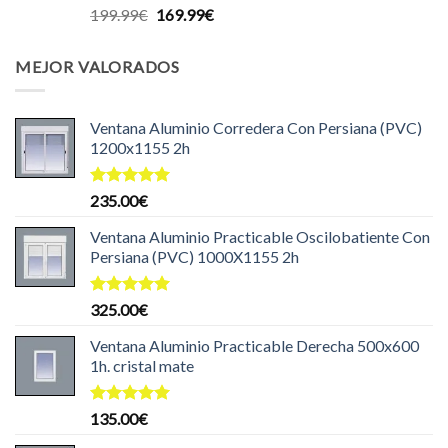
Valorado
El
El
199.99
€
169.99
€
con
5.00
precio
precio
de 5
original
actual
MEJOR VALORADOS
era:
es:
199.99€.
169.99€.
Ventana Aluminio Corredera Con Persiana (PVC)
1200x1155 2h
Valorado
235.00
€
con
5.00
de 5
Ventana Aluminio Practicable Oscilobatiente Con
Persiana (PVC) 1000X1155 2h
Valorado
325.00
€
con
5.00
de 5
Ventana Aluminio Practicable Derecha 500x600
1h. cristal mate
Valorado
135.00
€
con
5.00