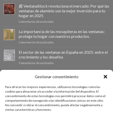
Ventanastock
impulsa
📰 VentanaStock revoluciona el mercado: Por qué las
el
ventanas de aluminio son la mejor inversión para tu
cambio
hogar en 2025
de
en
Comentarios desactivados
ventanas
📰
como
VentanaStock
clave
La importancia de las mosquiteras en las ventanas:
revoluciona
para
protege tu hogar con nuestros productos.
el
la
en
Comentarios desactivados
mercado:
eficiencia
La
Por
energética
importancia
El sector de las ventanas en España en 2025: entre el
qué
en
de
las
los
crecimiento y los desafíos
las
ventanas
hogares
en
Comentarios desactivados
mosquiteras
de
El
en
aluminio
sector
las
son
de
PRESUPUESTO A MEDIDA
Gestionar consentimiento
ventanas:
la
las
protege
mejor
ventanas
tu
inversión
Para ofrecer las mejores experiencias, utilizamos tecnologías como las
en
hogar
Si necesitas ventanas de otras medidas puedes solicitar un
para
cookies para almacenar y/o acceder a la información del dispositivo. El
España
con
tu
consentimiento de estas tecnologías nos permitirá procesar datos como el
presupuesto a medida desde nuestro formulario de solicitud
en
nuestros
hogar
comportamiento de navegación o las identificaciones únicas en este sitio.
2025:
productos.
de presupuesto.
en
No consentir o retirar el consentimiento, puede afectar negativamente a
entre
2025
ciertas características y funciones.
el