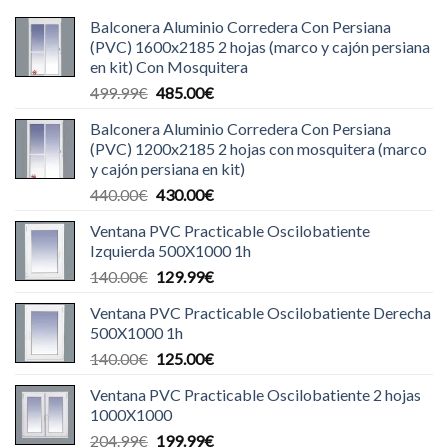
Balconera Aluminio Corredera Con Persiana
(PVC) 1600x2185 2 hojas (marco y cajón persiana
en kit) Con Mosquitera
El
El
499.99
€
485.00
€
precio
precio
Balconera Aluminio Corredera Con Persiana
original
actual
(PVC) 1200x2185 2 hojas con mosquitera (marco
era:
es:
y cajón persiana en kit)
499.99€.
485.00€.
El
El
440.00
€
430.00
€
precio
precio
Ventana PVC Practicable Oscilobatiente
original
actual
Izquierda 500X1000 1h
era:
es:
El
El
140.00
€
129.99
€
440.00€.
430.00€.
precio
precio
Ventana PVC Practicable Oscilobatiente Derecha
original
actual
500X1000 1h
era:
es:
El
El
140.00
€
125.00
€
140.00€.
129.99€.
precio
precio
Ventana PVC Practicable Oscilobatiente 2 hojas
original
actual
1000X1000
era:
es:
El
El
204.99
€
199.99
€
140.00€.
125.00€.