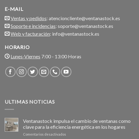
E-MAIL
Ventas y pedidos
: atencioncliente@ventanastock.es
Soporte e incidencias
: soporte@ventanastock.es
Web y facturación
: info@ventanastock.es
HORARIO
Lunes-Viernes
7:00 - 13:00 Horas
ULTIMAS NOTICIAS
Ventanastock impulsa el cambio de ventanas como
clave para la eficiencia energética en los hogares
en
Comentarios desactivados