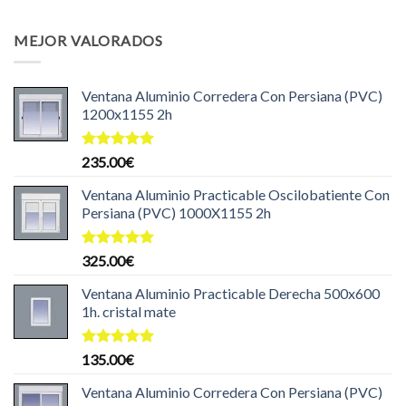
precio
precio
original
actual
MEJOR VALORADOS
era:
es:
204.99€.
199.99€.
Ventana Aluminio Corredera Con Persiana (PVC)
1200x1155 2h
Valorado
235.00
€
con
5.00
de 5
Ventana Aluminio Practicable Oscilobatiente Con
Persiana (PVC) 1000X1155 2h
Valorado
325.00
€
con
5.00
de 5
Ventana Aluminio Practicable Derecha 500x600
1h. cristal mate
Valorado
135.00
€
con
5.00
de 5
Ventana Aluminio Corredera Con Persiana (PVC)