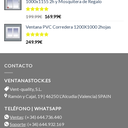
1000x1155 2h y Mosquitera de Regalo
Valorado
El
El
199.99
€
169.99
€
con
5.00
precio
precio
de 5
Ventana PVC Corredera 1200X1000 2hojas
original
actual
era:
es:
199.99€.
169.99€.
Valorado
249.99
€
con
5.00
de 5
CONTACTO
VENTANASTOCK.ES
Vent-quality, S.L.
Ramón y Cajal, 19 | 46250 L'Alcudia (Valencia) SPAIN
TELÉFONO | WHATSAPP
Ventas
: (+34) 644.736.440
Soporte
: (+34) 644.932.169