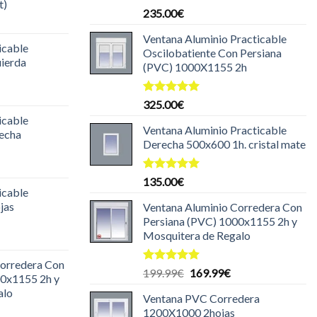
t)
Valorado
235.00
€
l
con
5.00
de 5
recio
Ventana Aluminio Practicable
icable
ctual
Oscilobatiente Con Persiana
uierda
s:
(PVC) 1000X1155 2h
35.00€.
l
Valorado
325.00
€
recio
con
5.00
icable
ctual
de 5
Ventana Aluminio Practicable
recha
s:
Derecha 500x600 1h. cristal mate
35.00€.
l
recio
Valorado
135.00
€
icable
con
5.00
ctual
de 5
jas
Ventana Aluminio Corredera Con
s:
Persiana (PVC) 1000x1155 2h y
30.00€.
Mosquitera de Regalo
l
recio
Corredera Con
ctual
Valorado
El
El
199.99
€
169.99
€
00x1155 2h y
s:
con
5.00
precio
precio
alo
de 5
99.99€.
Ventana PVC Corredera
original
actual
1200X1000 2hojas
era:
es: