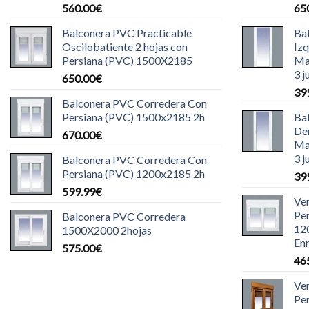
560.00
€
65
Balconera PVC Practicable
Ba
Oscilobatiente 2 hojas con
Iz
Persiana (PVC) 1500X2185
Ma
3 j
650.00
€
39
Balconera PVC Corredera Con
Persiana (PVC) 1500x2185 2h
Ba
De
670.00
€
Ma
3 j
Balconera PVC Corredera Con
Persiana (PVC) 1200x2185 2h
39
599.99
€
Ve
Pe
Balconera PVC Corredera
12
1500X2000 2hojas
Enr
575.00
€
46
Ve
Pe