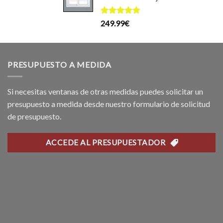
l
199.99€.
169.99€.
recio
Valorado
249.99
€
ctual
con
5.00
de 5
s:
69.99€.
PRESUPUESTO A MEDIDA
Si necesitas ventanas de otras medidas puedes solicitar un
presupuesto a medida desde nuestro formulario de solicitud
de presupuesto.
ACCEDE AL PRESUPUESTADOR