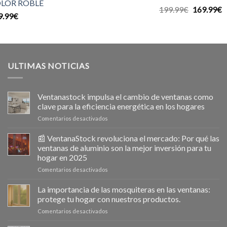
LOR ROBLE
Valorado
El
E
199.99
€
169.99
€
9.99
€
con
5.00
precio
p
de 5
original
a
era:
e
199.99€.
1
ULTIMAS NOTICIAS
Ventanastock impulsa el cambio de ventanas como
clave para la eficiencia energética en los hogares
en
Comentarios desactivados
Ventanastock
impulsa
📰 VentanaStock revoluciona el mercado: Por qué las
el
ventanas de aluminio son la mejor inversión para tu
cambio
hogar en 2025
de
en
Comentarios desactivados
ventanas
📰
como
VentanaStock
clave
La importancia de las mosquiteras en las ventanas:
revoluciona
para
protege tu hogar con nuestros productos.
el
la
en
Comentarios desactivados
mercado:
eficiencia
La
Por
energética