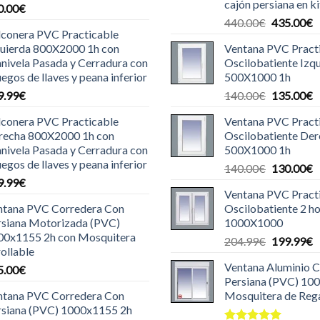
cajón persiana en ki
0.00
€
El
E
440.00
€
435.00
€
lconera PVC Practicable
precio
p
quierda 800X2000 1h con
Ventana PVC Pract
original
a
nivela Pasada y Cerradura con
Oscilobatiente Izq
era:
e
uegos de llaves y peana inferior
500X1000 1h
440.00€.
4
El
E
9.99
€
140.00
€
135.00
€
precio
p
lconera PVC Practicable
Ventana PVC Pract
original
a
recha 800X2000 1h con
Oscilobatiente De
era:
e
nivela Pasada y Cerradura con
500X1000 1h
140.00€.
1
uegos de llaves y peana inferior
El
E
140.00
€
130.00
€
9.99
€
precio
p
Ventana PVC Pract
original
a
ntana PVC Corredera Con
Oscilobatiente 2 ho
era:
e
rsiana Motorizada (PVC)
1000X1000
140.00€.
1
00x1155 2h con Mosquitera
El
E
204.99
€
199.99
€
ollable
precio
p
Ventana Aluminio 
5.00
€
original
a
Persiana (PVC) 10
era:
e
ntana PVC Corredera Con
Mosquitera de Reg
204.99€.
1
rsiana (PVC) 1000x1155 2h