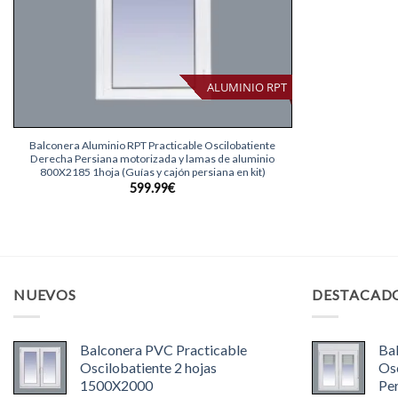
ALUMINIO RPT
+
Balconera Aluminio RPT Practicable Oscilobatiente
Derecha Persiana motorizada y lamas de aluminio
800X2185 1hoja (Guías y cajón persiana en kit)
599.99
€
NUEVOS
DESTACAD
Balconera PVC Practicable
Ba
Oscilobatiente 2 hojas
Osc
1500X2000
Pe