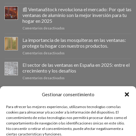
Ventanastock
impulsa
📰 VentanaStock revoluciona el mercado: Por qué las
el
ventanas de aluminio son la mejor inversión para tu
cambio
hogar en 2025
de
en
Comentarios desactivados
ventanas
📰
como
VentanaStock
clave
La importancia de las mosquiteras en las ventanas:
revoluciona
para
protege tu hogar con nuestros productos.
el
la
en
Comentarios desactivados
mercado:
eficiencia
La
Por
energética
importancia
El sector de las ventanas en España en 2025: entre el
qué
en
de
las
los
crecimiento y los desafíos
las
ventanas
hogares
en
Comentarios desactivados
mosquiteras
de
El
en
aluminio
sector
las
son
de
PRESUPUESTO A MEDIDA
Gestionar consentimiento
ventanas:
la
las
protege
mejor
ventanas
tu
inversión
Para ofrecer las mejores experiencias, utilizamos tecnologías como las
en
hogar
Si necesitas ventanas de otras medidas puedes solicitar un
para
cookies para almacenar y/o acceder a la información del dispositivo. El
España
con
tu
consentimiento de estas tecnologías nos permitirá procesar datos como el
presupuesto a medida desde nuestro formulario de solicitud
en
nuestros
hogar
comportamiento de navegación o las identificaciones únicas en este sitio.
2025:
productos.
de presupuesto.
en
No consentir o retirar el consentimiento, puede afectar negativamente a
entre
2025
ciertas características y funciones.
el