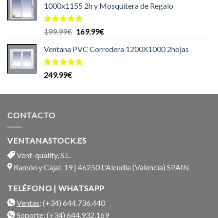
1000x1155 2h y Mosquitera de Regalo
Valorado
El
El
199.99
€
169.99
€
con
5.00
precio
precio
de 5
Ventana PVC Corredera 1200X1000 2hojas
original
actual
era:
es:
199.99€.
169.99€.
Valorado
249.99
€
con
5.00
de 5
CONTACTO
VENTANASTOCK.ES
Vent-quality, S.L.
Ramón y Cajal, 19 | 46250 L'Alcudia (Valencia) SPAIN
TELÉFONO | WHATSAPP
Ventas
: (+34) 644.736.440
Soporte
: (+34) 644.932.169