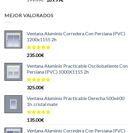
con
5.00
precio
precio
de 5
original
actual
MEJOR VALORADOS
era:
es:
199.99€.
169.99€.
Ventana Aluminio Corredera Con Persiana (PVC)
1200x1155 2h
Valorado
235.00
€
con
5.00
de 5
Ventana Aluminio Practicable Oscilobatiente Con
Persiana (PVC) 1000X1155 2h
Valorado
325.00
€
con
5.00
de 5
Ventana Aluminio Practicable Derecha 500x600
1h. cristal mate
Valorado
135.00
€
con
5.00
de 5
Ventana Aluminio Corredera Con Persiana (PVC)