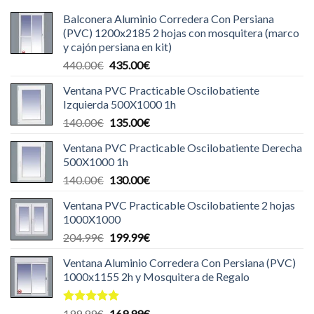
Balconera Aluminio Corredera Con Persiana
(PVC) 1200x2185 2 hojas con mosquitera (marco
y cajón persiana en kit)
El
El
440.00
€
435.00
€
precio
precio
Ventana PVC Practicable Oscilobatiente
original
actual
Izquierda 500X1000 1h
era:
es:
El
El
140.00
€
135.00
€
440.00€.
435.00€.
precio
precio
Ventana PVC Practicable Oscilobatiente Derecha
original
actual
500X1000 1h
era:
es:
El
El
140.00
€
130.00
€
140.00€.
135.00€.
precio
precio
Ventana PVC Practicable Oscilobatiente 2 hojas
original
actual
1000X1000
era:
es:
El
El
204.99
€
199.99
€
140.00€.
130.00€.
precio
precio
Ventana Aluminio Corredera Con Persiana (PVC)
original
actual
1000x1155 2h y Mosquitera de Regalo
era:
es:
204.99€.
199.99€.
Valorado
El
El
199.99
€
169.99
€