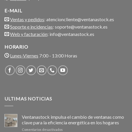
E-MAIL
Ventas y pedidos
: atencioncliente@ventanastock.es
Soporte e incidencias
: soporte@ventanastock.es
Web y facturación
: info@ventanastock.es
HORARIO
Lunes-Viernes
7:00 - 13:00 Horas
ULTIMAS NOTICIAS
Ventanastock impulsa el cambio de ventanas como
clave para la eficiencia energética en los hogares
en
Comentarios desactivados