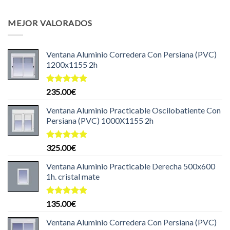
precio
precio
original
actual
MEJOR VALORADOS
era:
es:
204.99€.
199.99€.
Ventana Aluminio Corredera Con Persiana (PVC)
1200x1155 2h
Valorado
235.00
€
con
5.00
de 5
Ventana Aluminio Practicable Oscilobatiente Con
Persiana (PVC) 1000X1155 2h
Valorado
325.00
€
con
5.00
de 5
Ventana Aluminio Practicable Derecha 500x600
1h. cristal mate
Valorado
135.00
€
con
5.00
de 5
Ventana Aluminio Corredera Con Persiana (PVC)