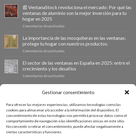
Ventanastock
impulsa
📰 VentanaStock revoluciona el mercado: Por qué las
el
ventanas de aluminio son la mejor inversión para tu
cambio
hogar en 2025
de
en
Comentarios desactivados
ventanas
📰
como
VentanaStock
clave
La importancia de las mosquiteras en las ventanas:
revoluciona
para
protege tu hogar con nuestros productos.
el
la
en
Comentarios desactivados
mercado:
eficiencia
La
Por
energética
importancia
El sector de las ventanas en España en 2025: entre el
qué
en
de
las
los
crecimiento y los desafíos
las
ventanas
hogares
en
Comentarios desactivados
mosquiteras
de
El
en
aluminio
sector
las
son
de
PRESUPUESTO A MEDIDA
Gestionar consentimiento
ventanas:
la
las
protege
mejor
ventanas
tu
inversión
Para ofrecer las mejores experiencias, utilizamos tecnologías como las
en
hogar
Si necesitas ventanas de otras medidas puedes solicitar un
para
cookies para almacenar y/o acceder a la información del dispositivo. El
España
con
tu
consentimiento de estas tecnologías nos permitirá procesar datos como el
presupuesto a medida desde nuestro formulario de solicitud
en
nuestros
hogar
comportamiento de navegación o las identificaciones únicas en este sitio.
2025:
productos.
de presupuesto.
en
No consentir o retirar el consentimiento, puede afectar negativamente a
entre
2025
ciertas características y funciones.
el