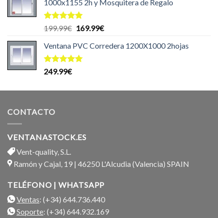
1000x1155 2h y Mosquitera de Regalo
Valorado
El
El
199.99
€
169.99
€
con
5.00
precio
precio
de 5
Ventana PVC Corredera 1200X1000 2hojas
original
actual
era:
es:
199.99€.
169.99€.
Valorado
249.99
€
con
5.00
de 5
CONTACTO
VENTANASTOCK.ES
Vent-quality, S.L.
Ramón y Cajal, 19 | 46250 L'Alcudia (Valencia) SPAIN
TELÉFONO | WHATSAPP
Ventas
: (+34) 644.736.440
Soporte
: (+34) 644.932.169