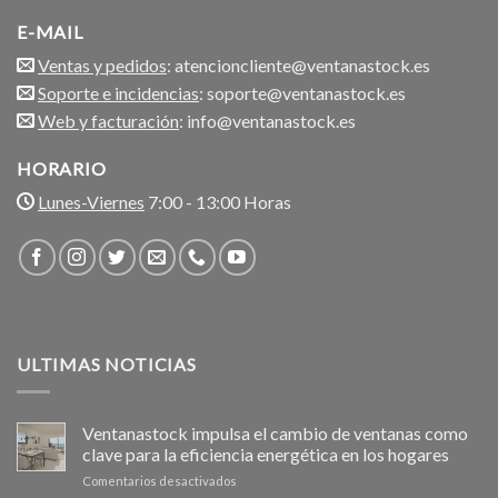
E-MAIL
Ventas y pedidos
: atencioncliente@ventanastock.es
Soporte e incidencias
: soporte@ventanastock.es
Web y facturación
: info@ventanastock.es
HORARIO
Lunes-Viernes
7:00 - 13:00 Horas
ULTIMAS NOTICIAS
Ventanastock impulsa el cambio de ventanas como
clave para la eficiencia energética en los hogares
en
Comentarios desactivados