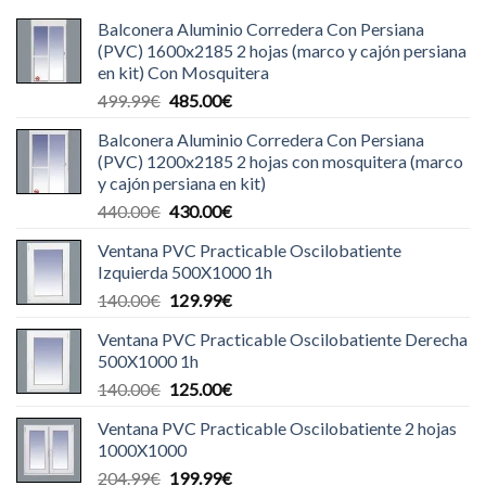
Balconera Aluminio Corredera Con Persiana
(PVC) 1600x2185 2 hojas (marco y cajón persiana
en kit) Con Mosquitera
El
El
499.99
€
485.00
€
precio
precio
Balconera Aluminio Corredera Con Persiana
original
actual
(PVC) 1200x2185 2 hojas con mosquitera (marco
era:
es:
y cajón persiana en kit)
499.99€.
485.00€.
El
El
440.00
€
430.00
€
precio
precio
Ventana PVC Practicable Oscilobatiente
original
actual
Izquierda 500X1000 1h
era:
es:
El
El
140.00
€
129.99
€
440.00€.
430.00€.
precio
precio
Ventana PVC Practicable Oscilobatiente Derecha
original
actual
500X1000 1h
era:
es:
El
El
140.00
€
125.00
€
140.00€.
129.99€.
precio
precio
Ventana PVC Practicable Oscilobatiente 2 hojas
original
actual
1000X1000
era:
es:
El
El
204.99
€
199.99
€
140.00€.
125.00€.