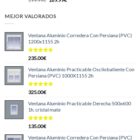
con
5.00
precio
precio
de 5
original
actual
MEJOR VALORADOS
era:
es:
199.99€.
169.99€.
Ventana Aluminio Corredera Con Persiana (PVC)
1200x1155 2h
Valorado
235.00
€
con
5.00
de 5
Ventana Aluminio Practicable Oscilobatiente Con
Persiana (PVC) 1000X1155 2h
Valorado
325.00
€
con
5.00
de 5
Ventana Aluminio Practicable Derecha 500x600
1h. cristal mate
Valorado
135.00
€
con
5.00
de 5
Ventana Aluminio Corredera Con Persiana (PVC)