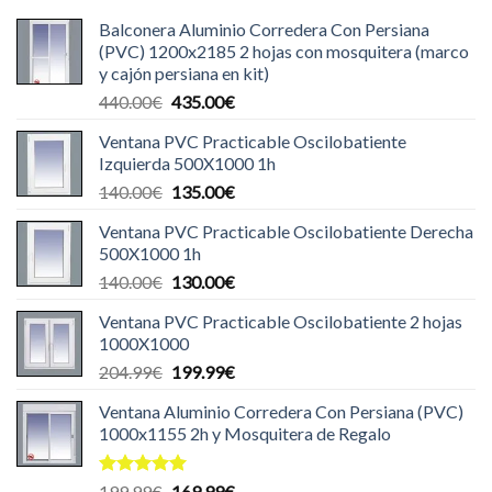
Balconera Aluminio Corredera Con Persiana
(PVC) 1200x2185 2 hojas con mosquitera (marco
y cajón persiana en kit)
El
El
440.00
€
435.00
€
precio
precio
Ventana PVC Practicable Oscilobatiente
original
actual
Izquierda 500X1000 1h
era:
es:
El
El
140.00
€
135.00
€
440.00€.
435.00€.
precio
precio
Ventana PVC Practicable Oscilobatiente Derecha
original
actual
500X1000 1h
era:
es:
El
El
140.00
€
130.00
€
140.00€.
135.00€.
precio
precio
Ventana PVC Practicable Oscilobatiente 2 hojas
original
actual
1000X1000
era:
es:
El
El
204.99
€
199.99
€
140.00€.
130.00€.
precio
precio
Ventana Aluminio Corredera Con Persiana (PVC)
original
actual
1000x1155 2h y Mosquitera de Regalo
era:
es:
204.99€.
199.99€.
Valorado
El
El
199.99
€
169.99
€