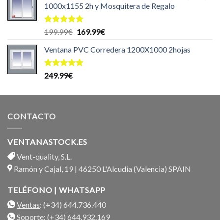
1000x1155 2h y Mosquitera de Regalo
Valorado
El
El
199.99
€
169.99
€
con
5.00
precio
precio
de 5
Ventana PVC Corredera 1200X1000 2hojas
original
actual
era:
es:
199.99€.
169.99€.
Valorado
249.99
€
con
5.00
de 5
CONTACTO
VENTANASTOCK.ES
Vent-quality, S.L.
Ramón y Cajal, 19 | 46250 L'Alcudia (Valencia) SPAIN
TELÉFONO | WHATSAPP
Ventas
: (+34) 644.736.440
Soporte
: (+34) 644.932.169