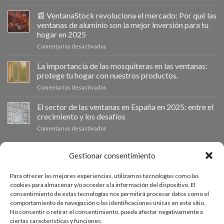
Ventanastock
impulsa
📰 VentanaStock revoluciona el mercado: Por qué las
el
ventanas de aluminio son la mejor inversión para tu
cambio
hogar en 2025
de
en
Comentarios desactivados
ventanas
📰
como
VentanaStock
clave
La importancia de las mosquiteras en las ventanas:
revoluciona
para
protege tu hogar con nuestros productos.
el
la
en
Comentarios desactivados
mercado:
eficiencia
La
Por
energética
importancia
El sector de las ventanas en España en 2025: entre el
qué
en
de
las
los
crecimiento y los desafíos
las
ventanas
hogares
en
Comentarios desactivados
mosquiteras
de
El
en
aluminio
sector
las
son
de
PRESUPUESTO A MEDIDA
Gestionar consentimiento
ventanas:
la
las
protege
mejor
ventanas
tu
inversión
Para ofrecer las mejores experiencias, utilizamos tecnologías como las
en
hogar
Si necesitas ventanas de otras medidas puedes solicitar un
para
cookies para almacenar y/o acceder a la información del dispositivo. El
España
con
tu
consentimiento de estas tecnologías nos permitirá procesar datos como el
presupuesto a medida desde nuestro formulario de solicitud
en
nuestros
hogar
comportamiento de navegación o las identificaciones únicas en este sitio.
2025:
productos.
de presupuesto.
en
No consentir o retirar el consentimiento, puede afectar negativamente a
entre
2025
ciertas características y funciones.
el