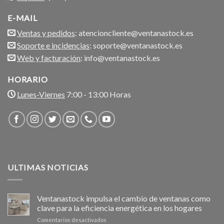
E-MAIL
Ventas y pedidos
: atencioncliente@ventanastock.es
Soporte e incidencias
: soporte@ventanastock.es
Web y facturación
: info@ventanastock.es
HORARIO
Lunes-Viernes
7:00 - 13:00 Horas
ULTIMAS NOTICIAS
Ventanastock impulsa el cambio de ventanas como
clave para la eficiencia energética en los hogares
en
Comentarios desactivados