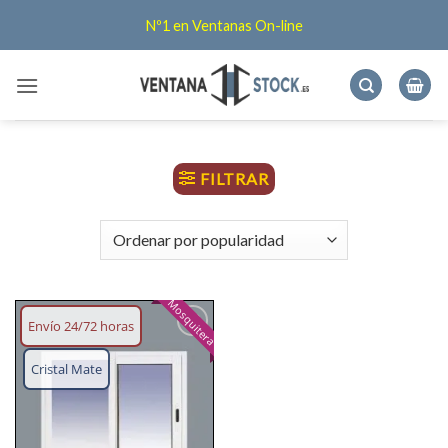
Saltar
Nº1 en Ventanas On-line
al
contenido
FILTRAR
Mosquitera
Envío 24/72 horas
Añadir
lista
Cristal Mate
deseos