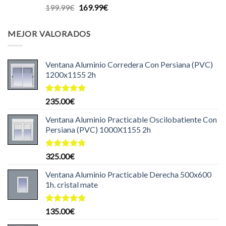
Valorado
El
El
199.99
€
169.99
€
con
5.00
precio
precio
de 5
original
actual
MEJOR VALORADOS
era:
es:
199.99€.
169.99€.
Ventana Aluminio Corredera Con Persiana (PVC)
1200x1155 2h
Valorado
235.00
€
con
5.00
de 5
Ventana Aluminio Practicable Oscilobatiente Con
Persiana (PVC) 1000X1155 2h
Valorado
325.00
€
con
5.00
de 5
Ventana Aluminio Practicable Derecha 500x600
1h. cristal mate
Valorado
135.00
€
con
5.00