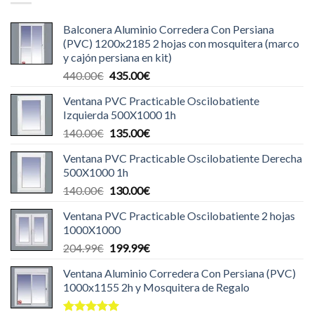
Balconera Aluminio Corredera Con Persiana
(PVC) 1200x2185 2 hojas con mosquitera (marco
y cajón persiana en kit)
El
El
440.00
€
435.00
€
precio
precio
Ventana PVC Practicable Oscilobatiente
original
actual
Izquierda 500X1000 1h
era:
es:
El
El
140.00
€
135.00
€
440.00€.
435.00€.
precio
precio
Ventana PVC Practicable Oscilobatiente Derecha
original
actual
500X1000 1h
era:
es:
El
El
140.00
€
130.00
€
140.00€.
135.00€.
precio
precio
Ventana PVC Practicable Oscilobatiente 2 hojas
original
actual
1000X1000
era:
es:
El
El
204.99
€
199.99
€
140.00€.
130.00€.
precio
precio
Ventana Aluminio Corredera Con Persiana (PVC)
original
actual
1000x1155 2h y Mosquitera de Regalo
era:
es:
204.99€.
199.99€.