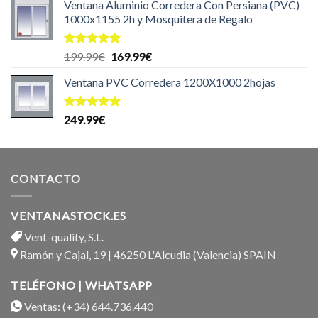
de 5
Ventana Aluminio Corredera Con Persiana (PVC)
1000x1155 2h y Mosquitera de Regalo
Valorado
El
El
199.99
€
169.99
€
con
5.00
precio
precio
de 5
Ventana PVC Corredera 1200X1000 2hojas
original
actual
era:
es:
199.99€.
169.99€.
Valorado
249.99
€
con
5.00
de 5
CONTACTO
VENTANASTOCK.ES
Vent-quality, S.L.
Ramón y Cajal, 19 | 46250 L'Alcudia (Valencia) SPAIN
TELÉFONO | WHATSAPP
Ventas
: (+34) 644.736.440