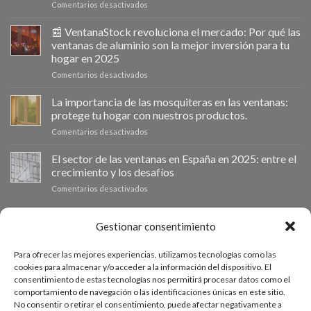
en
Comentarios desactivados
Ventanastock
impulsa
📰 VentanaStock revoluciona el mercado: Por qué las
el
ventanas de aluminio son la mejor inversión para tu
cambio
hogar en 2025
de
en
Comentarios desactivados
ventanas
📰
como
VentanaStock
clave
La importancia de las mosquiteras en las ventanas:
revoluciona
para
protege tu hogar con nuestros productos.
el
la
en
Comentarios desactivados
mercado:
eficiencia
La
Por
energética
importancia
El sector de las ventanas en España en 2025: entre el
qué
en
de
las
los
crecimiento y los desafíos
las
ventanas
hogares
en
Comentarios desactivados
mosquiteras
de
El
en
aluminio
sector
las
son
de
PRESUPUESTO A MEDIDA
Gestionar consentimiento
ventanas:
la
las
protege
mejor
ventanas
tu
inversión
Para ofrecer las mejores experiencias, utilizamos tecnologías como las
en
hogar
Si necesitas ventanas de otras medidas puedes solicitar un
para
cookies para almacenar y/o acceder a la información del dispositivo. El
España
con
tu
consentimiento de estas tecnologías nos permitirá procesar datos como el
presupuesto a medida desde nuestro formulario de solicitud
en
nuestros
hogar
comportamiento de navegación o las identificaciones únicas en este sitio.
2025:
productos.
de presupuesto.
en
No consentir o retirar el consentimiento, puede afectar negativamente a
entre
2025